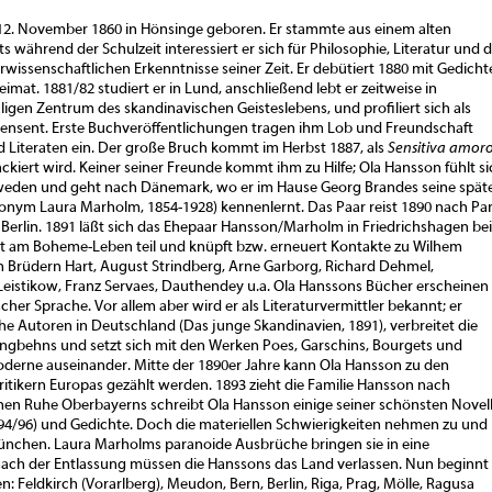
2. November 1860 in Hönsinge geboren. Er stammte aus einem alten
s während der Schulzeit interessiert er sich für Philosophie, Literatur und d
wissenschaftlichen Erkenntnisse seiner Zeit. Er debütiert 1880 mit Gedicht
imat. 1881/82 studiert er in Lund, anschließend lebt er zeitweise in
en Zentrum des skandinavischen Geisteslebens, und profiliert sich als
ezensent. Erste Buchveröffentlichungen tragen ihm Lob und Freundschaft
d Literaten ein. Der große Bruch kommt im Herbst 1887, als
Sensitiva amor
ackiert wird. Keiner seiner Freunde kommt ihm zu Hilfe; Ola Hansson fühlt s
hweden und geht nach Dänemark, wo er im Hause Georg Brandes seine spät
nym Laura Marholm, 1854-1928) kennenlernt. Das Paar reist 1890 nach Par
 Berlin. 1891 läßt sich das Ehepaar Hansson/Marholm in Friedrichshagen bei
mt am Boheme-Leben teil und knüpft bzw. erneuert Kontakte zu Wilhem
en Brüdern Hart, August Strindberg, Arne Garborg, Richard Dehmel,
eistikow, Franz Servaes, Dauthendey u.a. Ola Hanssons Bücher erscheinen 
er Sprache. Vor allem aber wird er als Literaturvermittler bekannt; er
he Autoren in Deutschland (Das junge Skandinavien, 1891), verbreitet die
ngbehns und setzt sich mit den Werken Poes, Garschins, Bourgets und
oderne auseinander. Mitte der 1890er Jahre kann Ola Hansson zu den
ritikern Europas gezählt werden. 1893 zieht die Familie Hansson nach
lichen Ruhe Oberbayerns schreibt Ola Hansson einige seiner schönsten Novel
894/96) und Gedichte. Doch die materiellen Schwierigkeiten nehmen zu und
München. Laura Marholms paranoide Ausbrüche bringen sie in eine
 nach der Entlassung müssen die Hanssons das Land verlassen. Nun beginnt
: Feldkirch (Vorarlberg), Meudon, Bern, Berlin, Riga, Prag, Mölle, Ragusa