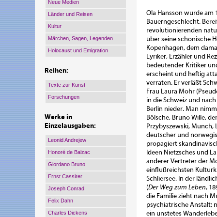
Neue Medien
Ola Hansson wurde am 1
Länder und Reisen
Bauerngeschlecht. Bereit
Kultur
revolutionierenden natur
Märchen, Sagen, Legenden
über seine schonische He
Kopenhagen, dem damalig
Holocaust und Emigration
Lyriker, Erzähler und R
bedeutender Kritiker un
Reihen:
erscheint und heftig att
verraten. Er verläßt Sc
Texte zur Kunst
Frau Laura Mohr (Pseudo
Forschungen
in die Schweiz und nach
Berlin nieder. Man nim
Werke in
Bölsche, Bruno Wille, d
Einzelausgaben:
Przybyszewski, Munch, L
deutscher und norwegisch
Leonid Andrejew
propagiert skandinavisc
Ideen Nietzsches und La
Honoré de Balzac
anderer Vertreter der M
Giordano Bruno
einflußreichsten Kulturk
Ernst Cassirer
Schliersee. In der länd
(
Der Weg zum Leben
, 1
Joseph Conrad
die Familie zieht nach 
Felix Dahn
psychiatrische Anstalt;
Charles Dickens
ein unstetes Wanderleben