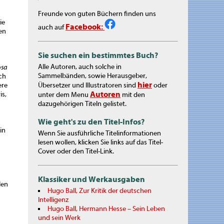
Freunde von guten Büchern finden uns
ie
Facebook:
auch auf
en
Sie suchen ein bestimmtes Buch?
Alle Autoren, auch solche in
osa
Sammelbänden, sowie Herausgeber,
ich
hier
ere
Übersetzer und Illustratoren sind
oder
Autoren
is,
unter dem Menu
mit den
dazugehörigen Titeln gelistet.
Wie geht's zu den Titel-Infos?
in
Wenn Sie ausführliche Titelinformationen
lesen wollen, klicken Sie links auf das Titel-
Cover oder den Titel-Link.
Klassiker und Werkausgaben
len
Hugo Ball, Zur Kritik der deutschen
Intelligenz
Hugo Ball, Hermann Hesse – Sein Leben
und sein Werk