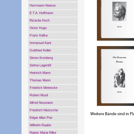
Herrmann-Neisse
E.T.A. Hoffmann
Ricarda Huch
Victor Hugo
Franz Kafka
Immanuel Kant
Gottfried Keller
Simon Kronberg
Selma Lagerlöf
Heinrich Mann
Thomas Mann
Friedrich Meinecke
Robert Musil
Alfred Neumann
Friedrich Nietzsche
Weitere Bände sind in P
Edgar Allan Poe
Wilhelm Raabe
Rainer Maria Rilke