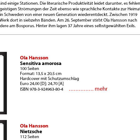
d einige Stationen. Die literarische Produktivität leidet darunter, es fehle
geistigen Strömungen der Zeit ebenso wie sprachliche Kontakte zur Heimat
 in Schweden von einer neuen Generation wiederentdeckt. Zwischen 1919
 Werk dort in siebzehn Bänden. Am 26. September stirbt Ola Hansson nach
dere am Bosporus. Hinter ihm lagen 37 Jahre eines selbstgewählten Exils.
Ola Hansson
Sensitiva amorosa
100 Seiten
Format: 13,5 x 20,5 cm
Hardcover mit Schutzumschlag
Euro 24,00 [D]; 24,70 [A]
mehr
……………
ISBN 978-3-924963-80-4
Ola Hansson
Nietzsche
112 Seiten