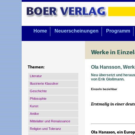
Home
Neuerscheinungen
Programm
Werke in Einze
Ola Hansson, Werk
Themen:
Neu übersetzt und herau
Literatur
von Erik Gloßmann.
Illustrierte Klassiker
Einzeln beziehbar
Geschichte
Philosophie
Erstmalig in einer de
Kunst
Antike
Mittelalter und Renaissance
Religion und Toleranz
Ola Hansson, ein Euro