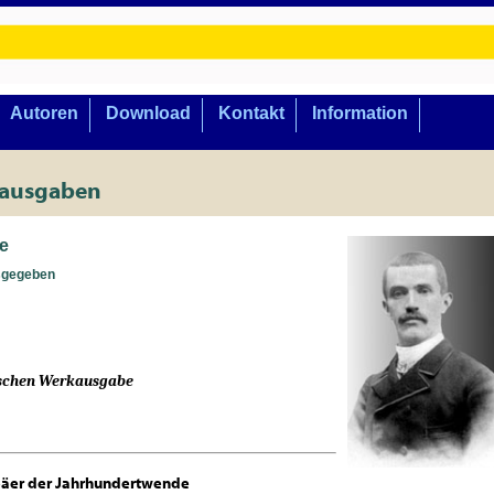
Autoren
Download
Kontakt
Information
lausgaben
e
sgegeben
utschen Werkausgabe
päer der Jahrhundertwende