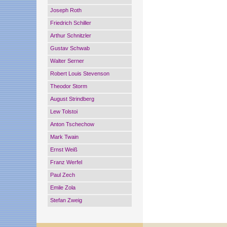
Joseph Roth
Friedrich Schiller
Arthur Schnitzler
Gustav Schwab
Walter Serner
Robert Louis Stevenson
Theodor Storm
August Strindberg
Lew Tolstoi
Anton Tschechow
Mark Twain
Ernst Weiß
Franz Werfel
Paul Zech
Emile Zola
Stefan Zweig