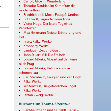
Carroll, Alice im Wunderland
n
Theodor Däubler, Im Kampf um die
.
moderne Kunst
Friedrich de la Motte Fouqué, Undine
Fritz Groß, Legenden vom Tode
Victor Hugo, Der letzte Tag eines
Verurteilten
Max Herrmann-Neisse, Erinnerung und
Exil
Franz Kafka, Werke
Kronberg, Werke
Landauer, Zeit und Geist
John Stuart Mill, Die Freiheit
Eduard Mörike, Mozart auf der Reise
nach Prag
Eduard Mörike, Historie von der
schönen Lau
Carl Sternheim, Gauguin und van Gogh
Rilke, Werke
Wolfenstein, Die gefährlichen Engel
Rilke, Werke
Stefan Zweig, Werke
Bücher zum Thema
Literatur
Cepl-Kaufmann und Kaufeldt, Berlin –