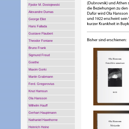
(Dubrovnik) und Athen sin
Fjodor M. Dostojewski
die Beziehungen zu den 
Alexandre Dumas
Dafür wird Ola Hansson
und 1922 erscheint sein
George Eliot
kurzer Krankheit in Buyk
Hans Fallada
Gustave Flaubert
Bisher sind erschienen:
Theodor Fontane
Bruno Frank
Sigmund Freud
Goethe
Maxim Gorki
Martin Grabmann
Ferd. Gregorovius
Knut Hamsun
Ola Hansson
Wilhelm Hauff
Gerhart Hauptmann
Nathaniel Hawthorne
Heinrich Heine