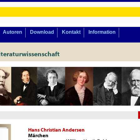
Autoren
Download
Kontakt
Information
iteraturwissenschaft
Hans Christian Andersen
Märchen