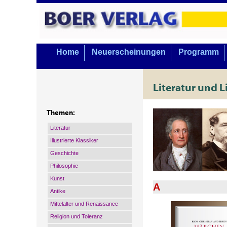
Home
Neuerscheinungen
Programm
Literatur und L
Themen:
Literatur
Illustrierte Klassiker
Geschichte
Philosophie
Kunst
A
Antike
Mittelalter und Renaissance
Religion und Toleranz