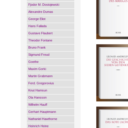
Fjodor M. Dostojewski
Alexandre Dumas
George Eliot
Hans Fallada
Gustave Flaubert
Theodor Fontane
Bruno Frank
Sigmund Freud
Goethe
Maxim Gorki
Martin Grabmann
Ferd. Gregorovius
Knut Hamsun
Ola Hansson
Wilhelm Hauff
Gerhart Hauptmann
Nathaniel Hawthorne
Heinrich Heine