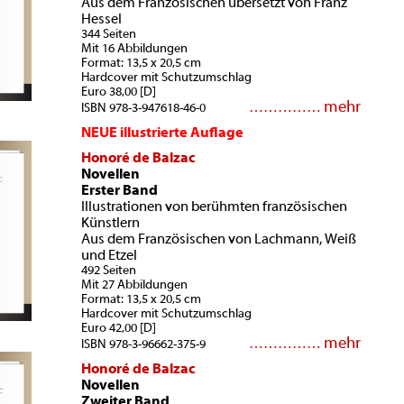
Aus dem Französischen übersetzt von Franz
Hessel
344 Seiten
Mit 16 Abbildungen
Format: 13,5 x 20,5 cm
Hardcover mit Schutzumschlag
Euro 38,00 [D]
mehr
……………
ISBN 978-3-947618-46-0
NEUE illustrierte Auflage
Honoré de Balzac
Novellen
Erster Band
Illustrationen von berühmten französischen
Künstlern
Aus dem Französischen von Lachmann, Weiß
und Etzel
492 Seiten
Mit 27 Abbildungen
Format: 13,5 x 20,5 cm
Hardcover mit Schutzumschlag
Euro 42,00 [D]
mehr
……………
ISBN 978-3-96662-375-9
Honoré de Balzac
Novellen
Zweiter Band