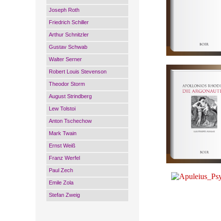
Joseph Roth
Friedrich Schiller
Arthur Schnitzler
Gustav Schwab
Walter Serner
Robert Louis Stevenson
Theodor Storm
August Strindberg
Lew Tolstoi
Anton Tschechow
Mark Twain
Ernst Weiß
Franz Werfel
Paul Zech
Emile Zola
Stefan Zweig