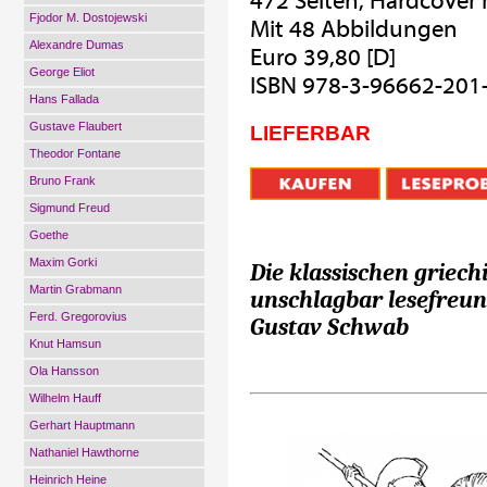
472 Seiten, Hardcover
Fjodor M. Dostojewski
Mit 48 Abbildungen
Alexandre Dumas
Euro 39,80 [D]
George Eliot
ISBN 978-3-96662-201
Hans Fallada
Gustave Flaubert
LIEFERBAR
Theodor Fontane
Bruno Frank
Sigmund Freud
Goethe
Maxim Gorki
Die klassischen griech
Martin Grabmann
unschlagbar lesefreu
Ferd. Gregorovius
Gustav Schwab
Knut Hamsun
Ola Hansson
Wilhelm Hauff
Gerhart Hauptmann
Nathaniel Hawthorne
Heinrich Heine