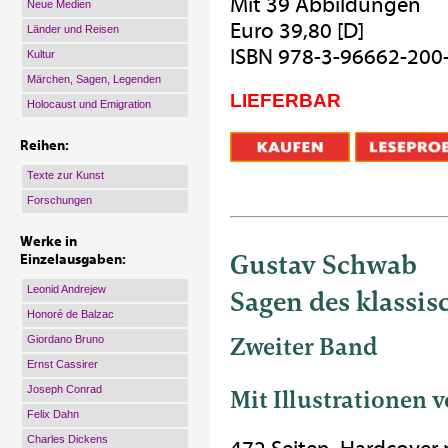
Mit 39 Abbildungen
Neue Medien
Euro 39,80 [D]
Länder und Reisen
ISBN 978-3-96662-200
Kultur
Märchen, Sagen, Legenden
LIEFERBAR
Holocaust und Emigration
Reihen:
Texte zur Kunst
Forschungen
Werke in
Gustav Schwab
Einzelausgaben:
Leonid Andrejew
Sagen des klassi
Honoré de Balzac
Zweiter Band
Giordano Bruno
Ernst Cassirer
Joseph Conrad
Mit Illustrationen
Felix Dahn
Charles Dickens