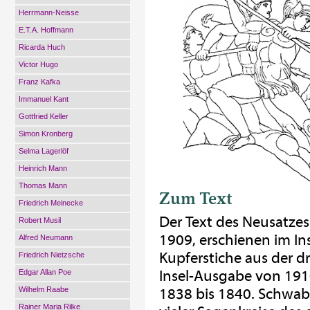
Herrmann-Neisse
E.T.A. Hoffmann
Ricarda Huch
Victor Hugo
Franz Kafka
Immanuel Kant
Gottfried Keller
Simon Kronberg
Selma Lagerlöf
Heinrich Mann
Thomas Mann
Zum Text
Friedrich Meinecke
Der Text des Neusatze
Robert Musil
1909, erschienen im Ins
Alfred Neumann
Kupferstiche aus der 
Friedrich Nietzsche
Insel-Ausgabe von 1910
Edgar Allan Poe
Wilhelm Raabe
1838 bis 1840. Schwab
Rainer Maria Rilke