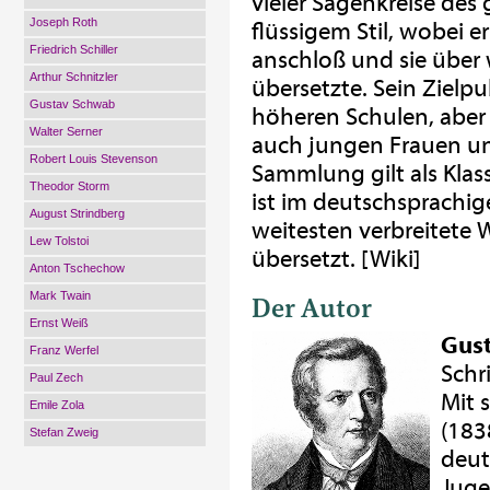
vieler Sagenkreise des
Joseph Roth
flüssigem Stil, wobei e
Friedrich Schiller
anschloß und sie über 
Arthur Schnitzler
übersetzte. Sein Zielp
Gustav Schwab
höheren Schulen, aber 
Walter Serner
auch jungen Frauen u
Robert Louis Stevenson
Sammlung gilt als Klass
Theodor Storm
ist im deutschsprachi
August Strindberg
weitesten verbreitete 
Lew Tolstoi
übersetzt. [Wiki]
Anton Tschechow
Mark Twain
Der Autor
Ernst Weiß
Gus
Franz Werfel
Schr
Paul Zech
Mit 
Emile Zola
(183
Stefan Zweig
deut
Juge