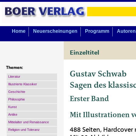
Home
Neuerscheinungen
Programm
Autoren
Einzeltitel
Themen:
Gustav Schwab
Literatur
Sagen des klassi
Illustrierte Klassiker
Geschichte
Erster Band
Philosophie
Kunst
Mit Illustrationen
Antike
Mittelalter und Renaissance
488 Seiten, Hardcover
Religion und Toleranz