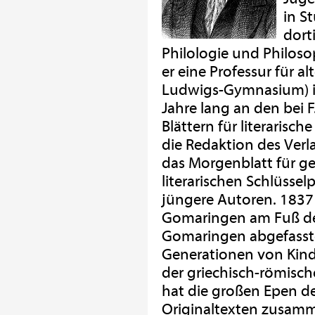
in S
dort
Philologie und Philoso
er eine Professur für a
Ludwigs-Gymnasium) in
Jahre lang an den bei 
Blättern für literarisc
die Redaktion des Verl
das Morgenblatt für ge
literarischen Schlüsse
jüngere Autoren. 1837
Gomaringen am Fuß der
Gomaringen abgefasste
Generationen von Kind
der griechisch-römisc
hat die großen Epen de
Originaltexten zusamm