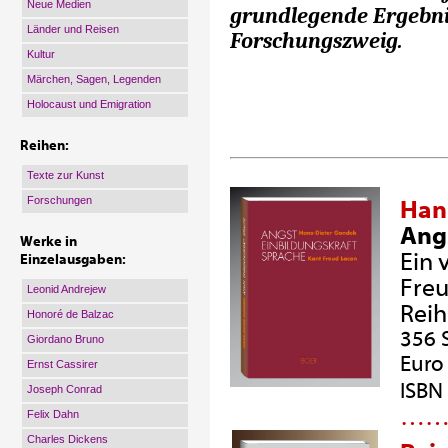
Neue Medien
grundlegende Ergebnis
Länder und Reisen
Forschungszweig.
Kultur
Märchen, Sagen, Legenden
Holocaust und Emigration
Reihen:
Texte zur Kunst
Forschungen
Han
Ang
Werke in
Ein 
Einzelausgaben:
Freu
Leonid Andrejew
Rei
Honoré de Balzac
356 
Giordano Bruno
Euro 
Ernst Cassirer
ISBN
Joseph Conrad
…
Felix Dahn
Charles Dickens