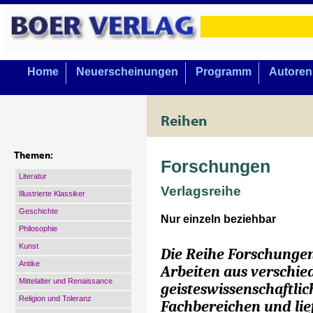
Home
Neuerscheinungen
Programm
Autoren
Reihen
Themen:
Forschungen
Literatur
Verlagsreihe
Illustrierte Klassiker
Geschichte
Nur einzeln beziehbar
Philosophie
Kunst
Die Reihe Forschunge
Antike
Arbeiten aus verschi
Mittelalter und Renaissance
geisteswissenschaftli
Religion und Toleranz
Fachbereichen und lie