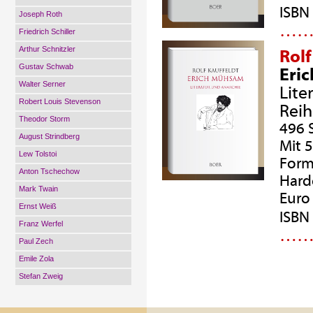
ISBN
Joseph Roth
…
Friedrich Schiller
Arthur Schnitzler
Rolf
Gustav Schwab
Eri
Walter Serner
Lite
Robert Louis Stevenson
Reih
Theodor Storm
496 
August Strindberg
Mit 
Lew Tolstoi
Form
Anton Tschechow
Hard
Mark Twain
Euro 
Ernst Weiß
ISBN
Franz Werfel
…
Paul Zech
Emile Zola
Stefan Zweig