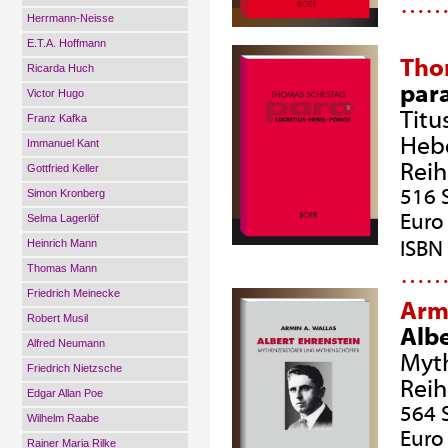
…
Herrmann-Neisse
E.T.A. Hoffmann
Tho
Ricarda Huch
par
Victor Hugo
Titu
Franz Kafka
Hebe
Immanuel Kant
Rei
Gottfried Keller
516 
Simon Kronberg
Euro 
Selma Lagerlöf
ISBN
Heinrich Mann
…
Thomas Mann
Friedrich Meinecke
Armi
Robert Musil
Albe
Alfred Neumann
Myt
Friedrich Nietzsche
Rei
Edgar Allan Poe
564 
Wilhelm Raabe
Euro 
Rainer Maria Rilke