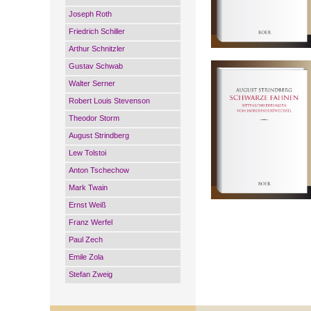
Joseph Roth
Friedrich Schiller
Arthur Schnitzler
Gustav Schwab
Walter Serner
Robert Louis Stevenson
Theodor Storm
August Strindberg
Lew Tolstoi
Anton Tschechow
Mark Twain
Ernst Weiß
Franz Werfel
Paul Zech
Emile Zola
Stefan Zweig