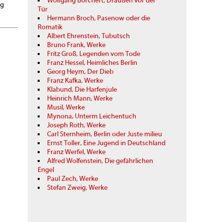
Wolfgang Borchert, Draußen vor der
ng
Tür
Hermann Broch, Pasenow oder die
Romatik
Albert Ehrenstein, Tubutsch
Bruno Frank, Werke
Fritz Groß, Legenden vom Tode
Franz Hessel, Heimliches Berlin
Georg Heym, Der Dieb
Franz Kafka, Werke
Klabund, Die Harfenjule
Heinrich Mann, Werke
Musil, Werke
Mynona, Unterm Leichentuch
Joseph Roth, Werke
Carl Sternheim, Berlin oder Juste milieu
Ernst Toller, Eine Jugend in Deutschland
Franz Werfel, Werke
Alfred Wolfenstein, Die gefährlichen
Engel
Paul Zech, Werke
Stefan Zweig, Werke