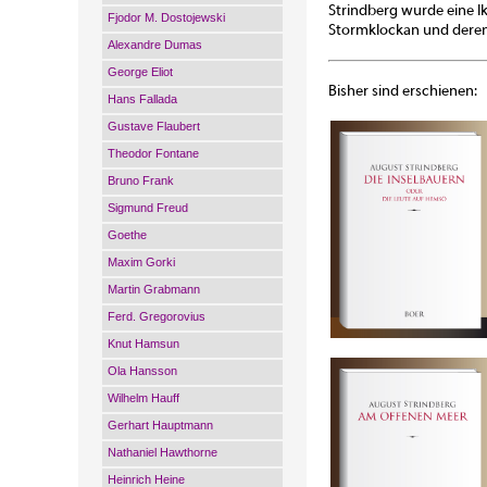
Strindberg wurde eine I
Fjodor M. Dostojewski
Stormklockan und deren 
Alexandre Dumas
George Eliot
Bisher sind erschienen:
Hans Fallada
Gustave Flaubert
Theodor Fontane
Bruno Frank
Sigmund Freud
Goethe
Maxim Gorki
Martin Grabmann
Ferd. Gregorovius
Knut Hamsun
Ola Hansson
Wilhelm Hauff
Gerhart Hauptmann
Nathaniel Hawthorne
Heinrich Heine