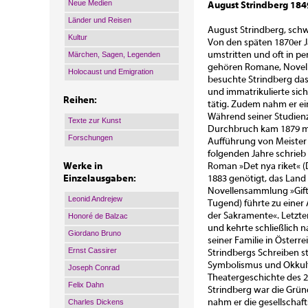
Neue Medien
August Strindberg 18
Länder und Reisen
August Strindberg, schwe
Kultur
Von den späten 1870er J
umstritten und oft in pe
Märchen, Sagen, Legenden
gehören Romane, Novelle
Holocaust und Emigration
besuchte Strindberg das
und immatrikulierte sic
Reihen:
tätig. Zudem nahm er ei
Während seiner Studienz
Texte zur Kunst
Durchbruch kam 1879 mi
Forschungen
Aufführung von Meister 
folgenden Jahre schrieb
Werke in
Roman »Det nya riket« (D
Einzelausgaben:
1883 genötigt, das Land 
Novellensammlung »Giftas
Leonid Andrejew
Tugend) führte zu einer
der Sakramente«. Letzten
Honoré de Balzac
und kehrte schließlich n
Giordano Bruno
seiner Familie in Österr
Ernst Cassirer
Strindbergs Schreiben s
Symbolismus und Okkult
Joseph Conrad
Theatergeschichte des 2
Felix Dahn
Strindberg war die Grün
nahm er die gesellschaft
Charles Dickens