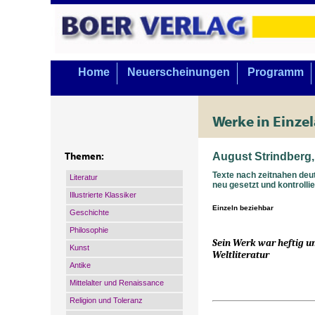
Home
Neuerscheinungen
Programm
Werke in Einze
August Strindberg
Themen:
Texte nach zeitnahen de
Literatur
neu gesetzt und kontrollie
Illustrierte Klassiker
Einzeln beziehbar
Geschichte
Philosophie
Sein Werk war heftig um
Kunst
Weltliteratur
Antike
Mittelalter und Renaissance
Religion und Toleranz