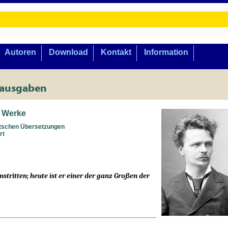
Autoren
Download
Kontakt
Information
lausgaben
, Werke
utschen Übersetzungen
rt
stritten; heute ist er einer der ganz Großen der