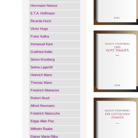
Herrmann-Neisse
E.T.A. Hoffmann
Ricarda Huch
Victor Hugo
Franz Kafka
Immanuel Kant
Gottfried Keller
Simon Kronberg
Selma Lagerlöf
Heinrich Mann
Thomas Mann
Friedrich Meinecke
Robert Musil
Alfred Neumann
Friedrich Nietzsche
Edgar Allan Poe
Wilhelm Raabe
Rainer Maria Rilke