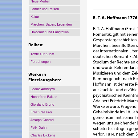
Neue Medien
Länder und Reisen
Kultur
E. T. A. Hoffmann 177
Märchen, Sagen, Legenden
E. T. A. Hoffmann (Erns
Holocaust und Emigration
Romantik, gilt mit seine
Gespenstergeschichten d
Reihen:
Märchen, beeinflußten s
der internationalen Lit
Texte zur Kunst
deutschen Romantik. Ab
Forschungen
Studium der Rechte an de
und wurde Referendar a
Musizieren und dem Zei
Werke in
Kammergericht nach Berl
Einzelausgaben:
Hoffmann ist der erste R
Leonid Andrejew
ausleuchtet und erzähle
psychiatrischen Kenntni
Honoré de Balzac
Adalbert Friedrich Marcu
Giordano Bruno
Werke erwarb. Prägend f
Geheimbünde im 18. Jahrh
Ernst Cassirer
gemeinsam mit seiner F
Joseph Conrad
wegen unzureichender Le
Felix Dahn
scheiterte. Intrigen ge
verlor. 1814, nach dem 
Charles Dickens