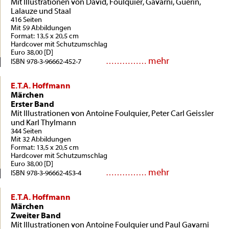
Mit Illustrationen von David, Foulquier, Gavarni, Guérin,
Lalauze und Staal
416 Seiten
Mit 59 Abbildungen
Format: 13,5 x 20,5 cm
Hardcover mit Schutzumschlag
Euro 38,00 [D]
mehr
……………
ISBN 978-3-96662-452-7
E.T.A. Hoffmann
Märchen
Erster Band
Mit Illustrationen von Antoine Foulquier, Peter Carl Geissler
und Karl Thylmann
344 Seiten
Mit 32 Abbildungen
Format: 13,5 x 20,5 cm
Hardcover mit Schutzumschlag
Euro 38,00 [D]
mehr
……………
ISBN 978-3-96662-453-4
E.T.A. Hoffmann
Märchen
Zweiter Band
Mit Illustrationen von Antoine Foulquier und Paul Gavarni