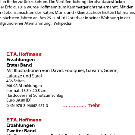
t in Berlin zurückzukehren. Die Veröffentlichung der »Fantasiestücke«
ßer Erfolg. 1816 wurde Hoffmann zum Kammergerichtsrat ernannt. Mit den
 »Lebensansichten des Katers Murr« und »Klein Zaches« hielten Hoffmanns
den nächsten Jahren an. Am 25. Juni 1822 starb er in seiner Wohnung in der
ufgrund einer Atemlähmung. [Wikipedia]
E.T.A. Hoffmann
Erzählungen
Erster Band
Mit Illustrationen von David, Foulquier, Gavarni, Guérin,
Lalauze und Staal
456 Seiten
Mit 98 Abbildungen
Format: 13,5 x 20,5 cm
Hardcover mit Schutzumschlag
Euro 39,80 [D]
mehr
……………
ISBN 978-3-96662-451-0
E.T.A. Hoffmann
Erzählungen
Zweiter Band