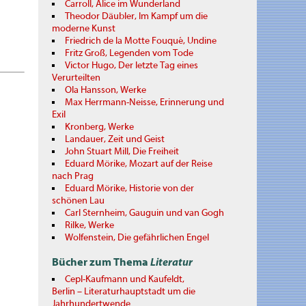
Carroll, Alice im Wunderland
Theodor Däubler, Im Kampf um die
moderne Kunst
Friedrich de la Motte Fouqué, Undine
Fritz Groß, Legenden vom Tode
Victor Hugo, Der letzte Tag eines
Verurteilten
Ola Hansson, Werke
Max Herrmann-Neisse, Erinnerung und
Exil
Kronberg, Werke
Landauer, Zeit und Geist
John Stuart Mill, Die Freiheit
Eduard Mörike, Mozart auf der Reise
nach Prag
Eduard Mörike, Historie von der
schönen Lau
Carl Sternheim, Gauguin und van Gogh
Rilke, Werke
Wolfenstein, Die gefährlichen Engel
Bücher zum Thema
Literatur
Cepl-Kaufmann und Kaufeldt,
Berlin – Literaturhauptstadt um die
Jahrhundertwende