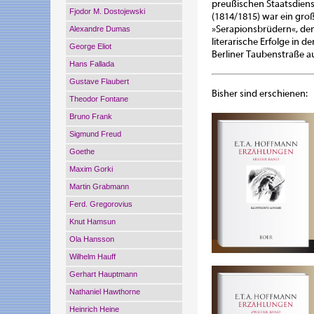
preußischen Staatsdiens
Fjodor M. Dostojewski
(1814/1815) war ein gro
»Serapionsbrüdern«, den
Alexandre Dumas
literarische Erfolge in 
George Eliot
Berliner Taubenstraße a
Hans Fallada
Gustave Flaubert
Bisher sind erschienen:
Theodor Fontane
Bruno Frank
Sigmund Freud
Goethe
Maxim Gorki
Martin Grabmann
Ferd. Gregorovius
Knut Hamsun
Ola Hansson
Wilhelm Hauff
Gerhart Hauptmann
Nathaniel Hawthorne
Heinrich Heine