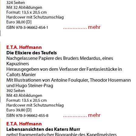
324 Seiten
Mit 32 Abbildungen
Format: 13,5 x 20,5 cm
Hardcover mit Schutzumschlag
Euro 38,00 [D]
mehr
……………
ISBN 978-3-96662-454-1
E.T.A. Hoffmann
Die Elixiere des Teufels
Nachgelassene Papiere des Bruders Medardus, eines
Kapuziners
Herausgegeben von dem Verfasser der Fantasiestücke in
Callots Manier
Mit Illustrationen von Antoine Foulquier, Theodor Hosemann
und Hugo Steiner-Prag
392 Seiten
Mit 43 Abbildungen
Format: 13,5 x 20,5 cm
Hardcover mit Schutzumschlag
Euro 39,80 [D]
mehr
……………
ISBN 978-3-96662-455-8
E.T.A. Hoffmann
Lebensansichten des Katers Murr
nebst fragmentarischer Biographie des Kapellmeisters