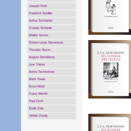
Joseph Roth
Friedrich Schiller
Arthur Schnitzler
Gustav Schwab
Walter Serner
Robert Louis Stevenson
Theodor Storm
August Strindberg
Lew Tolstoi
Anton Tschechow
Mark Twain
Ernst Weiß
Franz Werfel
Paul Zech
Emile Zola
Stefan Zweig