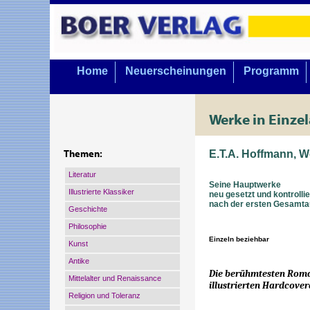
Home
Neuerscheinungen
Programm
Werke in Einze
E.T.A. Hoffmann, W
Themen:
Literatur
Seine Hauptwerke
Illustrierte Klassiker
neu gesetzt und kontrollie
nach der ersten Gesamta
Geschichte
Philosophie
Einzeln beziehbar
Kunst
Antike
Die berühmtesten Roma
Mittelalter und Renaissance
illustrierten Hardcove
Religion und Toleranz