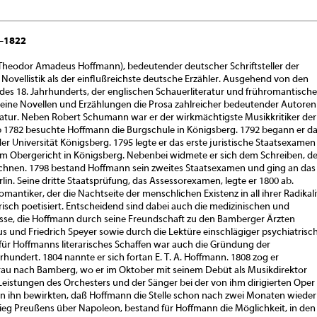
6–1822
t Theodor Amadeus Hoffmann), bedeutender deutscher Schriftsteller der
r Novellistik als der einflußreichste deutsche Erzähler. Ausgehend von den
es 18. Jahrhunderts, der englischen Schauerliteratur und frühromantisch
eine Novellen und Erzählungen die Prosa zahlreicher bedeutender Autoren
eratur. Neben Robert Schumann war er der wirkmächtigste Musikkritiker der
 1782 besuchte Hoffmann die Burgschule in Königsberg. 1792 begann er d
r Universität Königsberg. 1795 legte er das erste juristische Staatsexamen
m Obergericht in Königsberg. Nebenbei widmete er sich dem Schreiben, 
chnen. 1798 bestand Hoffmann sein zweites Staatsexamen und ging an das
in. Seine dritte Staatsprüfung, das Assessorexamen, legte er 1800 ab.
omantiker, der die Nachtseite der menschlichen Existenz in all ihrer Radikali
risch poetisiert. Entscheidend sind dabei auch die medizinischen und
sse, die Hoffmann durch seine Freundschaft zu den Bamberger Ärzten
s und Friedrich Speyer sowie durch die Lektüre einschlägiger psychiatrisc
ür Hoffmanns literarisches Schaffen war auch die Gründung der
undert. 1804 nannte er sich fortan E. T. A. Hoffmann. 1808 zog er
rau nach Bamberg, wo er im Oktober mit seinem Debüt als Musikdirektor
istungen des Orchesters und der Sänger bei der von ihm dirigierten Oper
gen ihn bewirkten, daß Hoffmann die Stelle schon nach zwei Monaten wieder
Sieg Preußens über Napoleon, bestand für Hoffmann die Möglichkeit, in den