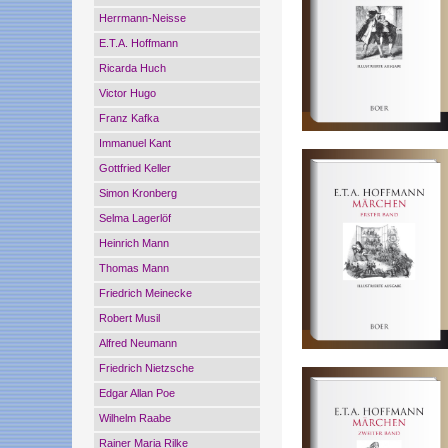
Herrmann-Neisse
E.T.A. Hoffmann
Ricarda Huch
Victor Hugo
Franz Kafka
Immanuel Kant
Gottfried Keller
Simon Kronberg
Selma Lagerlöf
Heinrich Mann
Thomas Mann
Friedrich Meinecke
Robert Musil
Alfred Neumann
Friedrich Nietzsche
Edgar Allan Poe
Wilhelm Raabe
Rainer Maria Rilke