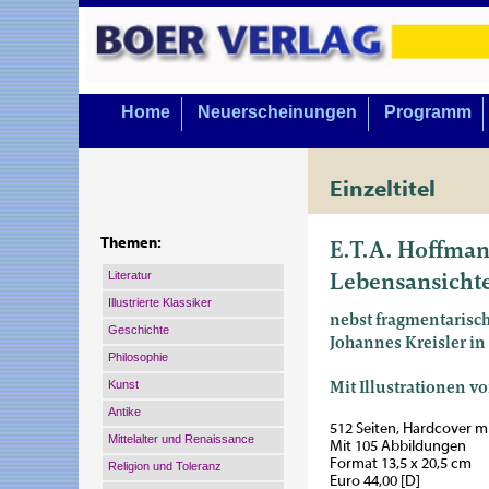
Home
Neuerscheinungen
Programm
Einzeltitel
E.T.A. Hoffma
Themen:
Lebensansichte
Literatur
Illustrierte Klassiker
nebst fragmentarisch
Geschichte
Johannes Kreisler in
Philosophie
Mit Illustrationen 
Kunst
Antike
512 Seiten, Hardcover 
Mittelalter und Renaissance
Mit 105 Abbildungen
Format 13,5 x 20,5 cm
Religion und Toleranz
Euro 44,00 [D]