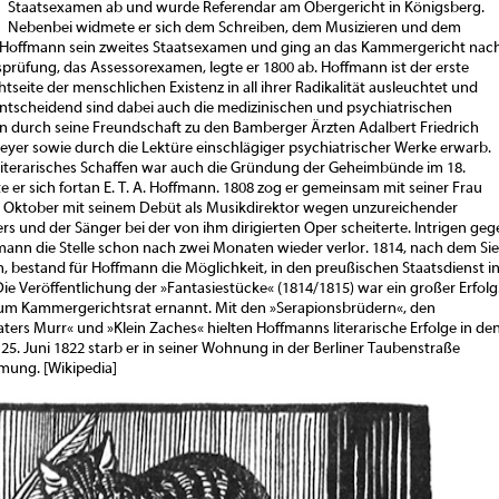
Staatsexamen ab und wurde Referendar am Obergericht in Königsberg.
Nebenbei widmete er sich dem Schreiben, dem Musizieren und dem
 Hoffmann sein zweites Staatsexamen und ging an das Kammergericht nac
atsprüfung, das Assessorexamen, legte er 1800 ab. Hoffmann ist der erste
tseite der menschlichen Existenz in all ihrer Radikalität ausleuchtet und
 Entscheidend sind dabei auch die medizinischen und psychiatrischen
n durch seine Freundschaft zu den Bamberger Ärzten Adalbert Friedrich
eyer sowie durch die Lektüre einschlägiger psychiatrischer Werke erwarb.
iterarisches Schaffen war auch die Gründung der Geheimbünde im 18.
 er sich fortan E. T. A. Hoffmann. 1808 zog er gemeinsam mit seiner Frau
 Oktober mit seinem Debüt als Musikdirektor wegen unzureichender
s und der Sänger bei der von ihm dirigierten Oper scheiterte. Intrigen geg
mann die Stelle schon nach zwei Monaten wieder verlor. 1814, nach dem Si
 bestand für Hoffmann die Möglichkeit, in den preußischen Staatsdienst i
ie Veröffentlichung der »Fantasiestücke« (1814/1815) war ein großer Erfolg
m Kammergerichtsrat ernannt. Mit den »Serapionsbrüdern«, den
ers Murr« und »Klein Zaches« hielten Hoffmanns literarische Erfolge in de
5. Juni 1822 starb er in seiner Wohnung in der Berliner Taubenstraße
mung. [Wikipedia]