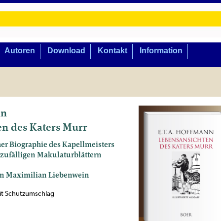
Autoren
Download
Kontakt
Information
nn
n des Katers Murr
er Biographie des Kapellmeisters
 zufälligen Makulaturblättern
von Maximilian Liebenwein
mit Schutzumschlag