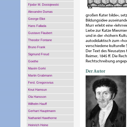
Fjodor M. Dostojewski
Alexandre Dumas
großen Kater bilde«, set
George Eliot
Bildungsidee auseinande
Murr erlebt eine »lehrr
Hans Fallada
Liebe zur Katze Miesmies
Gustave Flaubert
und in der »höhern Kultur
Theodor Fontane
autodidaktisch zum »hom
verschiedene kulturelle
Bruno Frank
Der Text des Neusatzes 
Sigmund Freud
Reimer, 1845 ff. Die Re
Rechtschreibung angep
Goethe
Maxim Gorki
Der Autor
Martin Grabmann
Ferd. Gregorovius
Knut Hamsun
Ola Hansson
Wilhelm Hauff
Gerhart Hauptmann
Nathaniel Hawthorne
Heinrich Heine