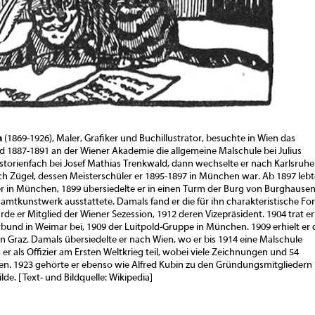
n
(1869-1926), Maler, Grafiker und Buchillustrator, besuchte in Wien das
1887-1891 an der Wiener Akademie die allgemeine Malschule bei Julius
istorienfach bei Josef Mathias Trenkwald, dann wechselte er nach Karlsruhe
ich Zügel, dessen Meisterschüler er 1895-1897 in München war. Ab 1897 lebt
er in München, 1899 übersiedelte er in einen Turm der Burg von Burghausen
esamtkunstwerk ausstattete. Damals fand er die für ihn charakteristische Fo
rde er Mitglied der Wiener Sezession, 1912 deren Vizepräsident. 1904 trat er
und in Weimar bei, 1909 der Luitpold-Gruppe in München. 1909 erhielt er 
n Graz. Damals übersiedelte er nach Wien, wo er bis 1914 eine Malschule
er als Offizier am Ersten Weltkrieg teil, wobei viele Zeichnungen und 54
n. 1923 gehörte er ebenso wie Alfred Kubin zu den Gründungsmitgliedern
ilde. [Text- und Bildquelle: Wikipedia]