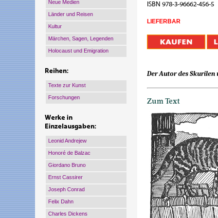
Neue Medien
ISBN 978-3-96662-456-5
Länder und Reisen
LIEFERBAR
Kultur
Märchen, Sagen, Legenden
Holocaust und Emigration
Reihen:
Der Autor des Skurilen
Texte zur Kunst
Forschungen
Zum Text
Werke in
Einzelausgaben:
Leonid Andrejew
Honoré de Balzac
Giordano Bruno
Ernst Cassirer
Joseph Conrad
Felix Dahn
Charles Dickens