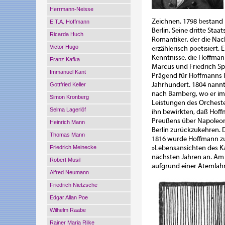
Herrmann-Neisse
Zeichnen. 1798 bestand
E.T.A. Hoffmann
Berlin. Seine dritte Sta
Ricarda Huch
Romantiker, der die Nach
Victor Hugo
erzählerisch poetisiert.
Kenntnisse, die Hoffman
Franz Kafka
Marcus und Friedrich Sp
Immanuel Kant
Prägend für Hoffmanns l
Jahrhundert. 1804 nannte
Gottfried Keller
nach Bamberg, wo er im
Simon Kronberg
Leistungen des Orchester
Selma Lagerlöf
ihn bewirkten, daß Hoff
Preußens über Napoleon,
Heinrich Mann
Berlin zurückzukehren. D
Thomas Mann
1816 wurde Hoffmann zu
Friedrich Meinecke
»Lebensansichten des Kat
nächsten Jahren an. Am 2
Robert Musil
aufgrund einer Atemläh
Alfred Neumann
Friedrich Nietzsche
Edgar Allan Poe
Wilhelm Raabe
Rainer Maria Rilke