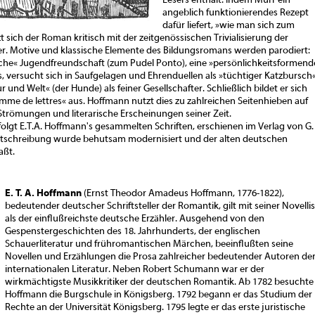
Lesers enthält. Indem Murr ein
angeblich funktionierendes Rezept
dafür liefert, »wie man sich zum
zt sich der Roman kritisch mit der zeitgenössischen Trivialisierung der
r. Motive und klassische Elemente des Bildungsromans werden parodiert:
eiche« Jugendfreundschaft (zum Pudel Ponto), eine »persönlichkeitsformend
, versucht sich in Saufgelagen und Ehrenduellen als »tüchtiger Katzbursch
 und Welt« (der Hunde) als feiner Gesellschafter. Schließlich bildet er sich
me de lettres« aus. Hoffmann nutzt dies zu zahlreichen Seitenhieben auf
 Strömungen und literarische Erscheinungen seiner Zeit.
folgt E.T.A. Hoffmann's gesammelten Schriften, erschienen im Verlag von G.
chtschreibung wurde behutsam modernisiert und der alten deutschen
aßt.
E. T. A. Hoffmann
(Ernst Theodor Amadeus Hoffmann, 1776-1822),
bedeutender deutscher Schriftsteller der Romantik, gilt mit seiner Novellis
als der einflußreichste deutsche Erzähler. Ausgehend von den
Gespenstergeschichten des 18. Jahrhunderts, der englischen
Schauerliteratur und frühromantischen Märchen, beeinflußten seine
Novellen und Erzählungen die Prosa zahlreicher bedeutender Autoren de
internationalen Literatur. Neben Robert Schumann war er der
wirkmächtigste Musikkritiker der deutschen Romantik. Ab 1782 besuchte
Hoffmann die Burgschule in Königsberg. 1792 begann er das Studium der
Rechte an der Universität Königsberg. 1795 legte er das erste juristische