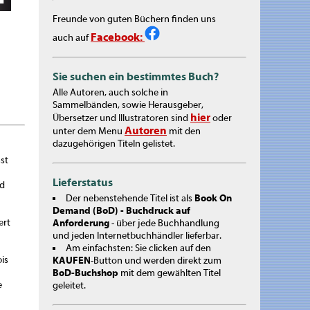
Freunde von guten Büchern finden uns
Facebook:
auch auf
Sie suchen ein bestimmtes Buch?
Alle Autoren, auch solche in
Sammelbänden, sowie Herausgeber,
hier
Übersetzer und Illustratoren sind
oder
Autoren
unter dem Menu
mit den
dazugehörigen Titeln gelistet.
st
Lieferstatus
nd
Der nebenstehende Titel ist als
Book On
Demand (BoD) - Buchdruck auf
ert
Anforderung
- über jede Buchhandlung
und jeden Internetbuchhändler lieferbar.
Am einfachsten: Sie clicken auf den
bis
KAUFEN
-Button und werden direkt zum
BoD-Buchshop
mit dem gewählten Titel
e
geleitet.