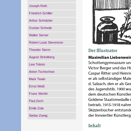
Joseph Roth
Friedrich Schiller
Arthur Schnitzler
Gustav Schwab
Walter Serner
Robert Louis Stevenson
Der Illustrator
Theodor Storm
August Strindberg
Maximilian Liebenwei
Schottengymnasium und 
Lew Tolstoi
Victor Berger und das H
Anton Tschechow
Caspar Ritter und Heinr
er als selbständiger Mal
Mark Twain
d. Salzach, den er als G
Ernst Weiß
des Jugendstils. 1900 wu
Franz Werfel
dem deutschen Künstlerb
Goldene Staatsmedaille i
Paul Zech
betrieb. 1915-1918 nahm 
Emile Zola
Skizzenbücher entstande
der Innviertler Künstlerg
Stefan Zweig
Inhalt