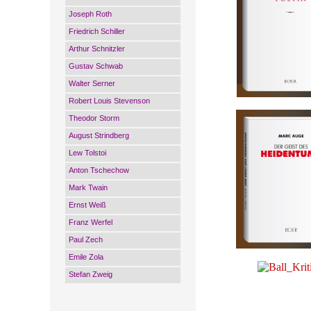
Joseph Roth
Friedrich Schiller
Arthur Schnitzler
Gustav Schwab
Walter Serner
Robert Louis Stevenson
Theodor Storm
August Strindberg
Lew Tolstoi
Anton Tschechow
Mark Twain
Ernst Weiß
Franz Werfel
Paul Zech
Emile Zola
Stefan Zweig