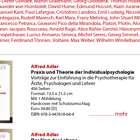
-Dieter Gondek
,
Martin Grabmann
,
Georg Groddeck
,
Thomas Hobb
exander von Humboldt
,
David Hume
,
Edmund Husserl
,
Alain Juranvi
anuel Kant
,
Paul Lafargue
,
Cristoforo Landino
,
Emil Ludwig
,
Niccol
ntegazza
,
Rudolf Maresch
,
Karl Marx
,
Franz Mehring
,
John Stuart Mil
rancesco Petrarca
,
Giovanni Pico della Mirandola
,
Platon
,
Plotin
,
Alo
Jean-Jacques Rousseau
,
Arnold Ruge
,
Alice Rühle-Gerstel
,
Hierony
chopenhauer
,
Lucius Annaeus Seneca
,
Michel Serres
,
Georg Simmel
,
irner
,
Ferdinand Tönnies
,
Voltaire
,
Max Weber
,
Wilhelm Windelban
Alfred Adler
Praxis und Theorie der Individualpsychologie
Vorträge zur Einführung in die Psychotherapie für
Ärzte, Psychologen und Lehrer
456 Seiten
Format: 13,5 x 21,5 cm
Mit 1 Abbildung
Hardcover mit Schutzumschlag
Euro 39,80 [D]
mehr
……………
ISBN 978-3-947618-64-4
Alfred Adler