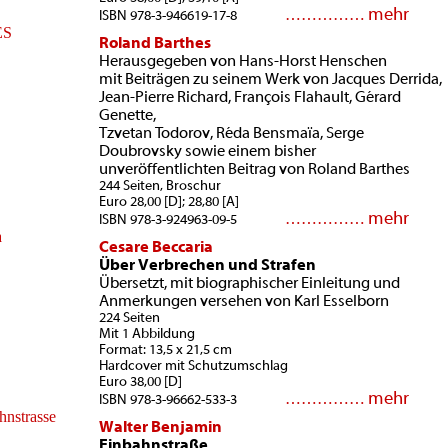
mehr
……………
ISBN 978-3-946619-17-8
Roland Barthes
Herausgegeben von Hans-Horst Henschen
mit Beiträgen zu seinem Werk von Jacques Derrida,
Jean-Pierre Richard, François Flahault, Gérard
Genette,
Tzvetan Todorov, Réda Bensmaïa, Serge
Doubrovsky sowie einem bisher
unveröffentlichten Beitrag von Roland Barthes
244 Seiten, Broschur
Euro 28,00 [D]; 28,80 [A]
mehr
……………
ISBN 978-3-924963-09-5
Cesare Beccaria
Über Verbrechen und Strafen
Übersetzt, mit biographischer Einleitung und
Anmerkungen versehen von Karl Esselborn
224 Seiten
Mit 1 Abbildung
Format: 13,5 x 21,5 cm
Hardcover mit Schutzumschlag
Euro 38,00 [D]
mehr
……………
ISBN 978-3-96662-533-3
Walter Benjamin
Einbahnstraße