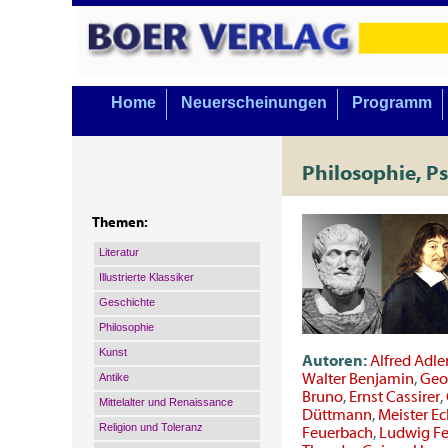
Home
Neuerscheinungen
Programm
Philosophie, Ps
Themen:
Literatur
Illustrierte Klassiker
Geschichte
Philosophie
Kunst
Autoren:
Alfred Adle
Walter Benjamin
,
Geo
Antike
Bruno
,
Ernst Cassirer
,
Mittelalter und Renaissance
Düttmann
,
Meister Ec
Religion und Toleranz
Feuerbach
,
Ludwig F