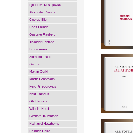
Fjodor M. Dostojewski
Alexandre Dumas
George Eliot
Hans Fallada
Gustave Flaubert
Theodor Fontane
Bruno Frank
Sigmund Freud
Goethe
Maxim Gorki
Martin Grabmann
Ferd. Gregorovius
Knut Hamsun
Ola Hansson
Wilhelm Hauff
Gerhart Hauptmann
Nathaniel Hawthorne
Heinrich Heine