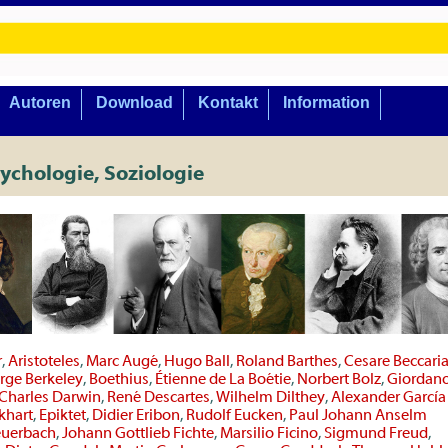
Autoren
Download
Kontakt
Information
ychologie, Soziologie
r
,
Aristoteles
,
Marc Augé
,
Hugo Ball
,
Roland Barthes
,
Cesare Beccari
rge Berkeley
,
Boethius
,
Étienne de La Boétie
,
Norbert Bolz
,
Giordan
Charles Darwin
,
René Descartes
,
Wilhelm Dilthey
,
Alexander García
khart
,
Epiktet
,
Didier Eribon
,
Rudolf Eucken
,
Paul Johann Anselm
euerbach
,
Johann Gottlieb Fichte
,
Marsilio Ficino
,
Sigmund Freud
,