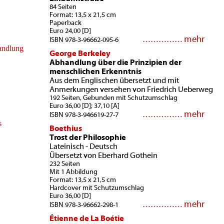
84 Seiten
Format: 13,5 x 21,5 cm
Paperback
Euro 24,00 [D]
mehr
……………
ISBN 978-3-96662-095-6
George Berkeley
Abhandlung über die Prinzipien der
menschlichen Erkenntnis
Aus dem Englischen übersetzt und mit
Anmerkungen versehen von Friedrich Ueberweg
192 Seiten, Gebunden mit Schutzumschlag
Euro 36,00 [D]; 37,10 [A]
mehr
……………
ISBN 978-3-946619-27-7
Boethius
Trost der Philosophie
Lateinisch - Deutsch
Übersetzt von Eberhard Gothein
232 Seiten
Mit 1 Abbildung
Format: 13,5 x 21,5 cm
Hardcover mit Schutzumschlag
Euro 36,00 [D]
mehr
……………
ISBN 978-3-96662-298-1
Étienne de La Boétie