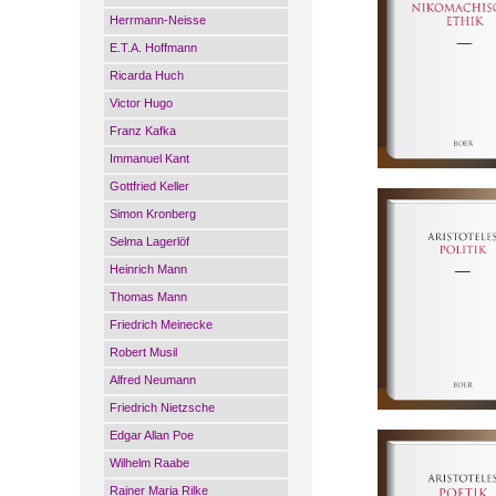
Herrmann-Neisse
E.T.A. Hoffmann
Ricarda Huch
Victor Hugo
Franz Kafka
Immanuel Kant
Gottfried Keller
Simon Kronberg
Selma Lagerlöf
Heinrich Mann
Thomas Mann
Friedrich Meinecke
Robert Musil
Alfred Neumann
Friedrich Nietzsche
Edgar Allan Poe
Wilhelm Raabe
Rainer Maria Rilke