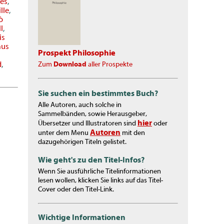
es
,
lle
,
ò
l
,
is
mus
Prospekt Philosophie
d
,
Zum
Download
aller Prospekte
Sie suchen ein bestimmtes Buch?
Alle Autoren, auch solche in
Sammelbänden, sowie Herausgeber,
hier
Übersetzer und Illustratoren sind
oder
Autoren
unter dem Menu
mit den
dazugehörigen Titeln gelistet.
Wie geht's zu den Titel-Infos?
Wenn Sie ausführliche Titelinformationen
lesen wollen, klicken Sie links auf das Titel-
Cover oder den Titel-Link.
Wichtige Informationen