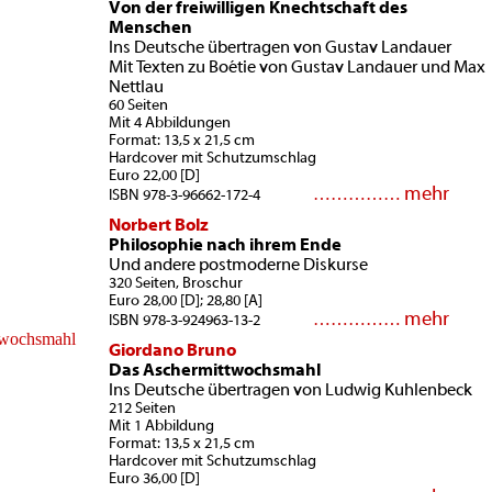
Von der freiwilligen Knechtschaft des
Menschen
Ins Deutsche übertragen von Gustav Landauer
Mit Texten zu Boétie von Gustav Landauer und Max
Nettlau
60 Seiten
Mit 4 Abbildungen
Format: 13,5 x 21,5 cm
Hardcover mit Schutzumschlag
Euro 22,00 [D]
mehr
……………
ISBN 978-3-96662-172-4
Norbert Bolz
Philosophie nach ihrem Ende
Und andere postmoderne Diskurse
320 Seiten, Broschur
Euro 28,00 [D]; 28,80 [A]
mehr
……………
ISBN 978-3-924963-13-2
Giordano Bruno
Das Aschermittwochsmahl
Ins Deutsche übertragen von Ludwig Kuhlenbeck
212 Seiten
Mit 1 Abbildung
Format: 13,5 x 21,5 cm
Hardcover mit Schutzumschlag
Euro 36,00 [D]