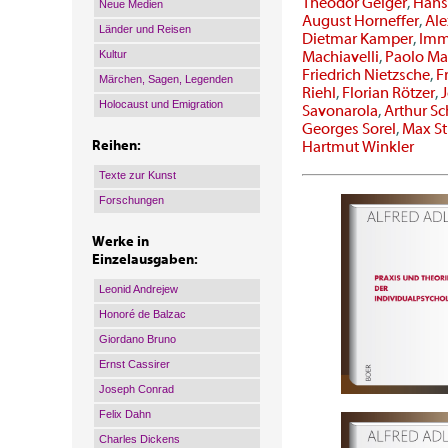
Theodor Geiger
,
Hans
Neue Medien
August Horneffer
,
Al
Länder und Reisen
Dietmar Kamper
,
Imm
Kultur
Machiavelli
,
Paolo Ma
Friedrich Nietzsche
,
F
Märchen, Sagen, Legenden
Riehl
,
Florian Rötzer
,
Holocaust und Emigration
Savonarola
,
Arthur S
Georges Sorel
,
Max St
Reihen:
Hartmut Winkler
Texte zur Kunst
Forschungen
Werke in
Einzelausgaben:
Leonid Andrejew
Honoré de Balzac
Giordano Bruno
Ernst Cassirer
Joseph Conrad
Felix Dahn
Charles Dickens