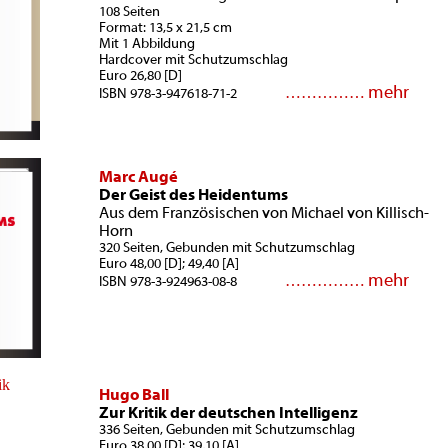
108 Seiten
Format: 13,5 x 21,5 cm
Mit 1 Abbildung
Hardcover mit Schutzumschlag
Euro 26,80 [D]
mehr
……………
ISBN 978-3-947618-71-2
Marc Augé
Der Geist des Heidentums
Aus dem Französischen von Michael von Killisch-
Horn
320 Seiten, Gebunden mit Schutzumschlag
Euro 48,00 [D]; 49,40 [A]
mehr
……………
ISBN 978-3-924963-08-8
Hugo Ball
Zur Kritik der deutschen Intelligenz
336 Seiten, Gebunden mit Schutzumschlag
Euro 38,00 [D]; 39,10 [A]