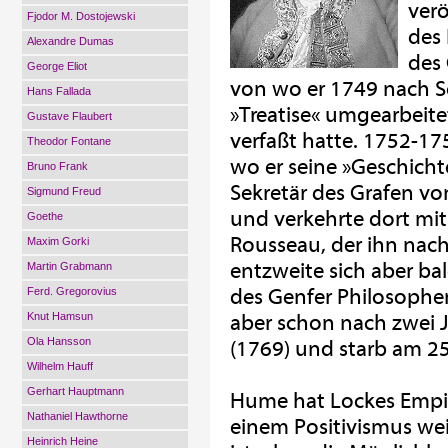
verö
Fjodor M. Dostojewski
des 
Alexandre Dumas
des 
George Eliot
von wo er 1749 nach S
Hans Fallada
»Treatise« umgearbeite
Gustave Flaubert
verfaßt hatte. 1752-17
Theodor Fontane
wo er seine »Geschicht
Bruno Frank
Sekretär des Grafen v
Sigmund Freud
und verkehrte dort mi
Goethe
Rousseau, der ihn nach
Maxim Gorki
entzweite sich aber bal
Martin Grabmann
des Genfer Philosophe
Ferd. Gregorovius
Knut Hamsun
aber schon nach zwei J
Ola Hansson
(1769) und starb am 25
Wilhelm Hauff
Gerhart Hauptmann
Hume hat Lockes Empir
Nathaniel Hawthorne
einem Positivismus wei
Heinrich Heine