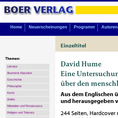
Home
Neuerscheinungen
Programm
Autoren
Einzeltitel
Themen:
David Hume
Literatur
Eine Untersuchu
Illustrierte Klassiker
Geschichte
über den menschl
Philosophie
Aus dem Englischen ü
Kunst
Antike
und herausgegeben v
Mittelalter und Renaissance
244 Seiten, Hardcover
Religion und Toleranz