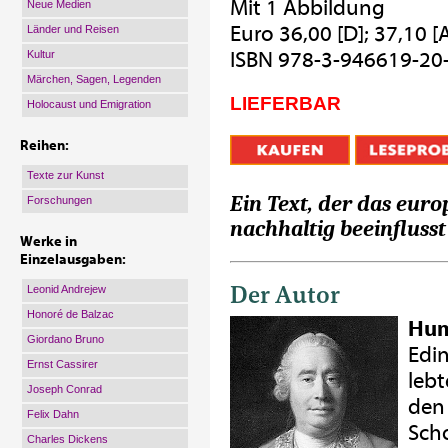
Mit 1 Abbildung
Neue Medien
Euro 36,00 [D]; 37,10 [
Länder und Reisen
ISBN 978-3-946619-20
Kultur
Märchen, Sagen, Legenden
LIEFERBAR
Holocaust und Emigration
Reihen:
Texte zur Kunst
Ein Text, der das eur
Forschungen
nachhaltig beeinflusst
Werke in
Einzelausgaben:
Der Autor
Leonid Andrejew
Honoré de Balzac
Hum
Giordano Bruno
Edin
Ernst Cassirer
lebt
Joseph Conrad
den 
Felix Dahn
Scho
Charles Dickens