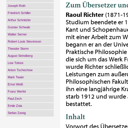
Zum Übersetzer un
Joseph Roth
Friedrich Schiller
Raoul Richter
(1871-19
Arthur Schnitzler
Studium beendete er 1
Gustav Schwab
Kant und Schopenhauer
Walter Serner
mit einer Arbeit zum Wi
Robert Louis Stevenson
begann er an der Unive
Theodor Storm
Praktische Philosophie 
August Strindberg
die sich um das Werk 
Lew Tolstoi
wurde Richter schließl
Anton Tschechow
Leistungen zum außero
Mark Twain
Philosophischen Fakul
Ernst Weiß
ihn eine langjährige Kr
Franz Werfel
starb 1912 und wurde 
Paul Zech
bestattet.
Emile Zola
Stefan Zweig
Inhalt
Vorwort des Übersetz