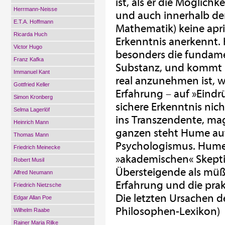
ist, als er die Möglich
Herrmann-Neisse
und auch innerhalb de
E.T.A. Hoffmann
Mathematik) keine apri
Ricarda Huch
Erkenntnis anerkennt. 
Victor Hugo
besonders die fundamen
Franz Kafka
Substanz, und kommt hi
Immanuel Kant
real anzunehmen ist, w
Gottfried Keller
Erfahrung – auf »Eindr
Simon Kronberg
sichere Erkenntnis nicht
Selma Lagerlöf
ins Transzendente, mag
Heinrich Mann
ganzen steht Hume a
Thomas Mann
Psychologismus. Hume v
Friedrich Meinecke
»akademischen« Skeptiz
Robert Musil
Übersteigende als müß
Alfred Neumann
Erfahrung und die prak
Friedrich Nietzsche
Die letzten Ursachen de
Edgar Allan Poe
Philosophen-Lexikon)
Wilhelm Raabe
Rainer Maria Rilke