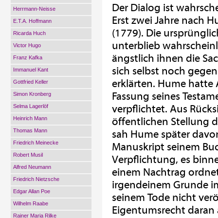
Der Dialog ist wahrsch
Herrmann-Neisse
Erst zwei Jahre nach H
E.T.A. Hoffmann
(1779). Die ursprünglic
Ricarda Huch
unterblieb wahrscheinl
Victor Hugo
ängstlich ihnen die Sac
Franz Kafka
sich selbst noch gege
Immanuel Kant
erklärten. Hume hatte
Gottfried Keller
Fassung seines Testam
Simon Kronberg
verpflichtet. Aus Rücks
Selma Lagerlöf
Heinrich Mann
öffentlichen Stellung
Thomas Mann
sah Hume später davon 
Friedrich Meinecke
Manuskript seinem Buch
Robert Musil
Verpflichtung, es binne
Alfred Neumann
einem Nachtrag ordnete
Friedrich Nietzsche
irgendeinem Grunde im
Edgar Allan Poe
seinem Tode nicht veröf
Wilhelm Raabe
Eigentumsrecht daran 
Rainer Maria Rilke