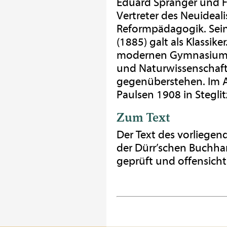
Eduard Spranger und Fe
Vertreter des Neuideal
Reformpädagogik. Sein
(1885) galt als Klassike
modernen Gymnasiums 
und Naturwissenschaft
gegenüberstehen. Im Al
Paulsen 1908 in Steglit
Zum Text
Der Text des vorliegend
der Dürr’schen Buchha
geprüft und offensichtl