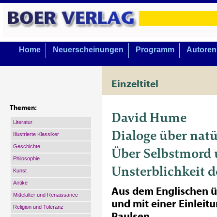
Home
Neuerscheinungen
Programm
Autoren
Einzeltitel
Themen:
David Hume
Literatur
Dialoge über natü
Illustrierte Klassiker
Geschichte
Über Selbstmord
Philosophie
Unsterblichkeit d
Kunst
Antike
Aus dem Englischen ü
Mittelalter und Renaissance
und mit einer Einleit
Religion und Toleranz
Paulsen