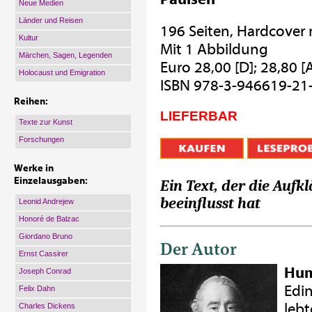
Neue Medien
Länder und Reisen
196 Seiten, Hardcover
Kultur
Mit 1 Abbildung
Märchen, Sagen, Legenden
Euro 28,00 [D]; 28,80 [
Holocaust und Emigration
ISBN 978-3-946619-21
Reihen:
LIEFERBAR
Texte zur Kunst
Forschungen
Werke in
Einzelausgaben:
Ein Text, der die Aufk
beeinflusst hat
Leonid Andrejew
Honoré de Balzac
Giordano Bruno
Der Autor
Ernst Cassirer
Hum
Joseph Conrad
Edin
Felix Dahn
lebt
Charles Dickens