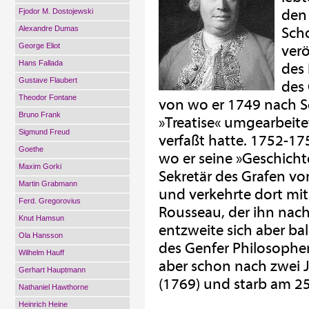
den 
Fjodor M. Dostojewski
Alexandre Dumas
Scho
George Eliot
verö
Hans Fallada
des 
Gustave Flaubert
des 
Theodor Fontane
von wo er 1749 nach S
Bruno Frank
»Treatise« umgearbeite
Sigmund Freud
verfaßt hatte. 1752-17
Goethe
wo er seine »Geschicht
Maxim Gorki
Sekretär des Grafen v
Martin Grabmann
und verkehrte dort mi
Ferd. Gregorovius
Rousseau, der ihn nach
Knut Hamsun
entzweite sich aber bal
Ola Hansson
des Genfer Philosophe
Wilhelm Hauff
aber schon nach zwei J
Gerhart Hauptmann
(1769) und starb am 25
Nathaniel Hawthorne
Heinrich Heine