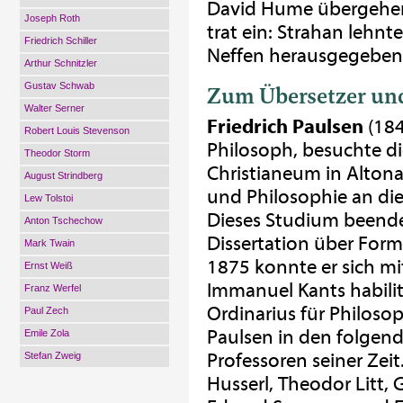
David Hume übergehen
Joseph Roth
trat ein: Strahan lehn
Friedrich Schiller
Neffen herausgegeben
Arthur Schnitzler
Gustav Schwab
Zum Übersetzer un
Walter Serner
Friedrich Paulsen
(184
Robert Louis Stevenson
Philosoph, besuchte di
Theodor Storm
Christianeum in Altona
August Strindberg
und Philosophie an die 
Lew Tolstoi
Dieses Studium beendet
Anton Tschechow
Dissertation über Form
Mark Twain
1875 konnte er sich mit
Ernst Weiß
Immanuel Kants habilit
Franz Werfel
Ordinarius für Philoso
Paul Zech
Paulsen in den folgend
Emile Zola
Professoren seiner Zei
Stefan Zweig
Husserl, Theodor Litt,