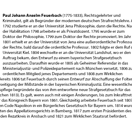
Paul Johann Anselm Feuerbach
(1775-1833), Rechtsgelehrter und
Kriminalist, gilt als Begründer der modernen deutschen Strafrechtslehre.
1792 studierte er an der Universität Jena Philosophie, dann die Rechte. N
der Habilitation 1798 arbeitete er als Privatdozent. 1795 wurde er zum
Doktor der Philosophie, 1799 zum Doktor der Rechte promoviert. Im Jahr
1801 erhielt er an der Universität von Jena eine außerordentliche Professu
der Rechte, bald darauf die ordentliche Professur. 1802 folgte er dem Ruf 
Universität Kiel. 1804 wechselte er an die Universität Landshut, wo er den
Auftrag bekam, den Entwurf zu einem bayerischen Strafgesetzbuch
auszuarbeiten. Daraufhin wurde er 1805 als Geheimer Referendar in das
Ministerialjustiz- und Polizeidepartement nach München versetzt, 1806 
ordentlichen Mitglied jenes Departements und 1808 zum Wirklichen
ereits 1806 tat Feuerbach durch seinen Entwurf zur Abschaffung der Folte
eseitigung der Mißstände in der bayerischen Kriminaljustiz. Eine wesentlich
spflege begründete das von ihm entworfene neue Strafgesetzbuch für das
hen 1813). Es galt, wenn auch mit einigen Änderungen, bis zum Inkrafttre
 das Königreich Bayern von 1861. Gleichzeitig arbeitete Feuerbach seit 180
den Code Napoléon in ein Bürgerliches Gesetzbuch für Bayern um. 1814 wur
ten des Appellationsgerichts in Bamberg, 1817 zum ersten Präsidenten des
 den Rezatkreis in Ansbach und 1821 zum Wirklichen Staatsrat befördert.