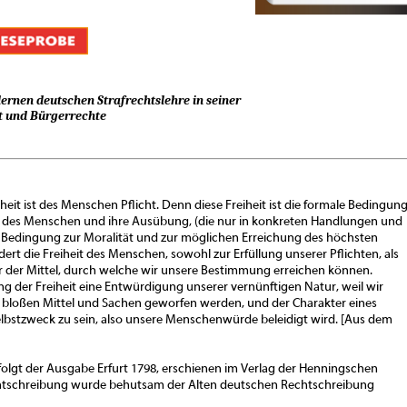
rnen deutschen Strafrechtslehre in seiner
eit und Bürgerrechte
eit ist des Menschen Pflicht. Denn diese Freiheit ist die formale Bedingun
e des Menschen und ihre Ausübung, (die nur in konkreten Handlungen und
e Bedingung zur Moralität und zur möglichen Erreichung des höchsten
ert die Freiheit des Menschen, sowohl zur Erfüllung unserer Pflichten, als
 der Mittel, durch welche wir unsere Bestimmung erreichen können.
ung der Freiheit eine Entwürdigung unserer vernünftigen Natur, weil wir
r bloßen Mittel und Sachen geworfen werden, und der Charakter eines
lbstzweck zu sein, also unsere Menschenwürde beleidigt wird. [Aus dem
folgt der Ausgabe Erfurt 1798, erschienen im Verlag der Henningschen
htschreibung wurde behutsam der Alten deutschen Rechtschreibung