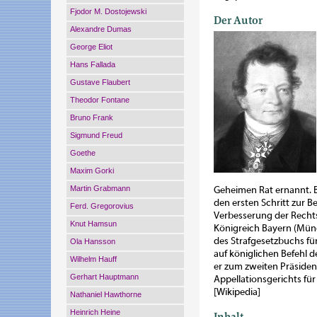
Fjodor M. Dostojewski
Der Autor
Alexandre Dumas
George Eliot
Hans Fallada
Gustave Flaubert
Theodor Fontane
Bruno Frank
Sigmund Freud
Goethe
Maxim Gorki
Martin Grabmann
Geheimen Rat ernannt. B
den ersten Schritt zur B
Ferd. Gregorovius
Verbesserung der Recht
Knut Hamsun
Königreich Bayern (Münc
des Strafgesetzbuchs für
Ola Hansson
auf königlichen Befehl 
Wilhelm Hauff
er zum zweiten Präsiden
Gerhart Hauptmann
Appellationsgerichts für
[Wikipedia]
Nathaniel Hawthorne
Heinrich Heine
Inhalt