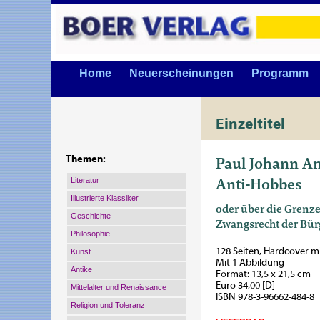
Home
Neuerscheinungen
Programm
Einzeltitel
Paul Johann A
Themen:
Anti-Hobbes
Literatur
Illustrierte Klassiker
oder über die Grenz
Geschichte
Zwangsrecht der Bür
Philosophie
128 Seiten, Hardcover 
Kunst
Mit 1 Abbildung
Antike
Format: 13,5 x 21,5 cm
Euro 34,00 [D]
Mittelalter und Renaissance
ISBN 978-3-96662-484-8
Religion und Toleranz