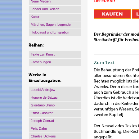
LIEFERBAR
Neue Medien
Länder und Reisen
Kultur
Märchen, Sagen, Legenden
Holocaust und Emigration
Der Begründer der mode
Streitschrift für Freih
Reihen:
Texte zur Kunst
Zum Text
Forschungen
Die Behauptung der Freih
Werke in
aller besonderen Recht
Einzelausgaben:
Rechten möglich ist) di
Zwecks. Denn dieser ford
Leonid Andrejew
auch zum Gebrauch aller
Honoré de Balzac
Überdies ist die Verletz
dadurch in die Reihe de
Giordano Bruno
vernünftigen Wesens, Se
Ernst Cassirer
zweiten Kapitel]
Joseph Conrad
Der Neusatz des Textes 
Felix Dahn
Buchhandlung. Die Rec
Charles Dickens
angepaßt.