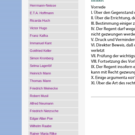
Herrmann-Neisse
Vorrede
I. Über den Gegenstand d
E.T.A. Hoffmann
II. Über die Errichtung,
Ricarda Huch
III. Bestimmung einiger
Victor Hugo
IV. Der Regent darf weg
nicht gezwungen werd
Franz Kafka
V. Druck und Verminderu
Immanuel Kant
VI. Direkter Beweis, d
verletzt
Gottfried Keller
VII. Prüfung der wicht
Simon Kronberg
VIII. Fortsetzung des V
Selma Lagerlöf
IX. Der Regent insofern 
kann mit Recht gezwun
Heinrich Mann
X. Einige argumenta κα
Thomas Mann
XI. Über die Art des re
Friedrich Meinecke
Robert Musil
Alfred Neumann
Friedrich Nietzsche
Edgar Allan Poe
Wilhelm Raabe
Rainer Maria Rilke