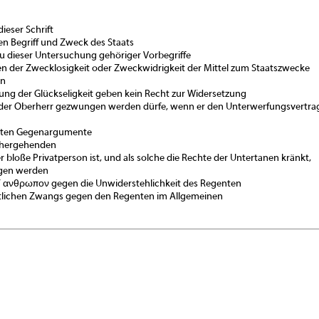
ieser Schrift
 den Begriff und Zweck des Staats
 zu dieser Untersuchung gehöriger Vorbegriffe
en der Zwecklosigkeit oder Zweckwidrigkeit der Mittel zum Staatszwecke
en
ng der Glückseligkeit geben kein Recht zur Widersetzung
aß der Oberherr gezwungen werden dürfe, wenn er den Unterwerfungsvertra
igsten Gegenargumente
orhergehenden
er bloße Privatperson ist, und als solche die Rechte der Untertanen kränkt,
gen werden
τ’ ανθρωπον gegen die Unwiderstehlichkeit des Regenten
chtlichen Zwangs gegen den Regenten im Allgemeinen