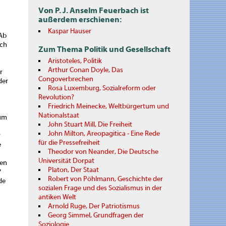
Von P. J. Anselm Feuerbach ist
außerdem erschienen:
Kaspar Hauser
 Ab
ach
Zum Thema Politik und Gesellschaft
Aristoteles, Politik
Arthur Conan Doyle, Das
r
Congoverbrechen
der
Rosa Luxemburg, Sozialreform oder
Revolution?
Friedrich Meinecke, Weltbürgertum und
Nationalstaat
zum
John Stuart Mill, Die Freiheit
John Milton, Areopagitica - Eine Rede
r
für die Pressefreiheit
e
Theodor von Neander, Die Deutsche
Universität Dorpat
ten
Platon, Der Staat
7
Robert von Pöhlmann, Geschichte der
de
sozialen Frage und des Sozialismus in der
antiken Welt
Arnold Ruge, Der Patriotismus
Georg Simmel, Grundfragen der
Soziologie