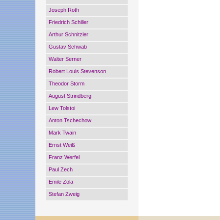
Joseph Roth
Friedrich Schiller
Arthur Schnitzler
Gustav Schwab
Walter Serner
Robert Louis Stevenson
Theodor Storm
August Strindberg
Lew Tolstoi
Anton Tschechow
Mark Twain
Ernst Weiß
Franz Werfel
Paul Zech
Emile Zola
Stefan Zweig