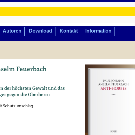
Autoren
Download
Kontakt
Information
nselm Feuerbach
en der höchsten Gewalt und das
ger gegen die Oberherrn
mit Schutzumschlag