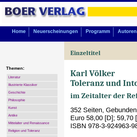
Home
Neuerscheinungen
Programm
Autoren
Einzeltitel
Themen:
Karl Völker
Literatur
Toleranz und Int
Illustrierte Klassiker
Geschichte
im Zeitalter der R
Philosophie
Kunst
352 Seiten, Gebunden
Antike
Euro 58,00 [D]; 59,70 
Mittelalter und Renaissance
ISBN 978-3-924963-9
Religion und Toleranz