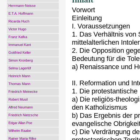
Herrmann-Neisse
Vorwort
E.T.A. Hoffmann
Einleitung
Ricarda Huch
I. Voraussetzungen
Victor Hugo
1. Das Verhältnis von 
Franz Kafka
mittelalterlichen Intole
Immanuel Kant
2. Die Opposition gegen
Gottfried Keller
Bedeutung für die Tol
Simon Kronberg
a) Renaissance und 
Selma Lagerlöf
Heinrich Mann
II. Reformation und In
Thomas Mann
1. Die protestantisch
Friedrich Meinecke
a) Die religiös-theolo
Robert Musil
den Katholizismus
Alfred Neumann
b) Das Ergebnis der pr
Friedrich Nietzsche
evangelische Obrigkei
Edgar Allan Poe
c) Die Verdrängung de
Wilhelm Raabe
protestantischen Territ
Rainer Maria Rilke