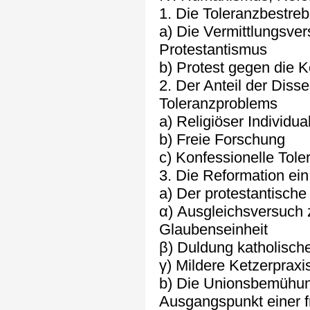
1. Die Toleranzbestre
a) Die Vermittlungsve
Protestantismus
b) Protest gegen die 
2. Der Anteil der Diss
Toleranzproblems
a) Religiöser Individu
b) Freie Forschung
c) Konfessionelle Tole
3. Die Reformation ei
a) Der protestantische
α) Ausgleichsversuch 
Glaubenseinheit
β) Duldung katholische
γ) Mildere Ketzerpraxi
b) Die Unionsbemühun
Ausgangspunkt einer f