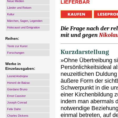
LIEFERBAR
Neue Medien
Länder und Reisen
Kultur
Märchen, Sagen, Legenden
Die Frage nach der rel
Holocaust und Emigration
mit und gegen
Nikola
Reihen:
Texte zur Kunst
Kurzdarstellung
Forschungen
»Ohne Übertreibung sin
Werke in
Persönlichkeitsideal a
Einzelausgaben:
neuzeitlichen Duldung 
Leonid Andrejew
äußere Form der sicht
Honoré de Balzac
Schwerpunkt in die uns
Giordano Bruno
einer Kirchenbildung z
Ernst Cassirer
indem man abermals di
Joseph Conrad
notwendige Beziehung
Felix Dahn
einmal betreten, auf d
Charles Dickens