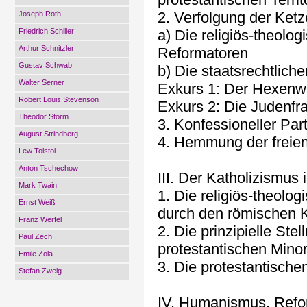
2. Verfolgung der Ket
Joseph Roth
Friedrich Schiller
a) Die religiös-theolo
Arthur Schnitzler
Reformatoren
Gustav Schwab
b) Die staatsrechtlich
Walter Serner
Exkurs 1: Der Hexen
Robert Louis Stevenson
Exkurs 2: Die Judenfr
Theodor Storm
3. Konfessioneller Par
August Strindberg
4. Hemmung der freie
Lew Tolstoi
Anton Tschechow
III. Der Katholizismus
Mark Twain
1. Die religiös-theolo
Ernst Weiß
durch den römischen 
Franz Werfel
2. Die prinzipielle St
Paul Zech
protestantischen Minor
Emile Zola
3. Die protestantische
Stefan Zweig
IV. Humanismus, Refor