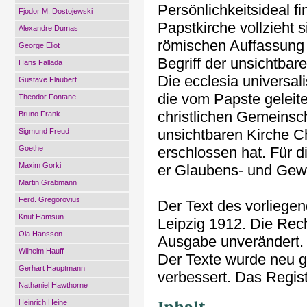
Persönlichkeitsideal fi
Fjodor M. Dostojewski
Papstkirche vollzieht 
Alexandre Dumas
römischen Auffassung
George Eliot
Begriff der unsichtbar
Hans Fallada
Die ecclesia universali
Gustave Flaubert
die vom Papste geleit
Theodor Fontane
christlichen Gemeinsc
Bruno Frank
unsichtbaren Kirche Ch
Sigmund Freud
Goethe
erschlossen hat. Für d
Maxim Gorki
er Glaubens- und Gewi
Martin Grabmann
Ferd. Gregorovius
Der Text des vorliege
Knut Hamsun
Leipzig 1912. Die Rec
Ola Hansson
Ausgabe unverändert. D
Wilhelm Hauff
Der Texte wurde neu g
Gerhart Hauptmann
verbessert. Das Regist
Nathaniel Hawthorne
Inhalt
Heinrich Heine