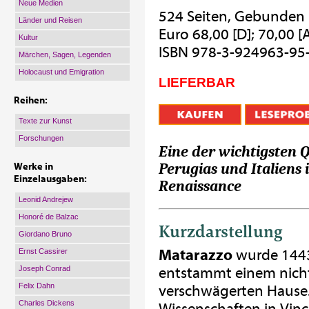
Neue Medien
524 Seiten, Gebunden
Länder und Reisen
Euro 68,00 [D]; 70,00 [A
Kultur
ISBN 978-3-924963-95
Märchen, Sagen, Legenden
Holocaust und Emigration
LIEFERBAR
Reihen:
Texte zur Kunst
Forschungen
Eine der wichtigsten Q
Perugias und Italiens 
Werke in
Einzelausgaben:
Renaissance
Leonid Andrejew
Honoré de Balzac
Kurzdarstellung
Giordano Bruno
Matarazzo
wurde 1443
Ernst Cassirer
Joseph Conrad
entstammt einem nicht 
Felix Dahn
verschwägerten Hause. 
Charles Dickens