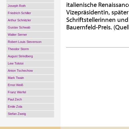
italienische Renaissan
Joseph Roth
Vizepräsidentin, später
Friedrich Schiller
Schriftstellerinnen un
Arthur Schnitzler
Bauernfeld-Preis. (Quel
Gustav Schwab
Walter Serner
Robert Louis Stevenson
Theodor Storm
August Strindberg
Lew Tolstoi
Anton Tschechow
Mark Twain
Ernst Weiß
Franz Werfel
Paul Zech
Emile Zola
Stefan Zweig