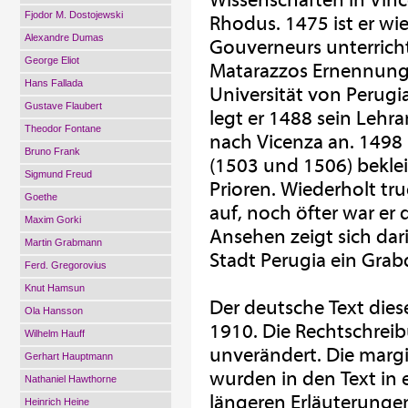
Wissenschaften in Vinc
Fjodor M. Dostojewski
Rhodus. 1475 ist er wi
Alexandre Dumas
Gouverneurs unterricht
George Eliot
Matarazzos Ernennung 
Hans Fallada
Universität von Perugi
Gustave Flaubert
legt er 1488 sein Leh
Theodor Fontane
nach Vicenza an. 1498 
Bruno Frank
(1503 und 1506) beklei
Sigmund Freud
Prioren. Wiederholt t
Goethe
auf, noch öfter war er d
Maxim Gorki
Ansehen zeigt sich dar
Martin Grabmann
Stadt Perugia ein Grab
Ferd. Gregorovius
Knut Hamsun
Der deutsche Text dies
Ola Hansson
1910. Die Rechtschrei
Wilhelm Hauff
unverändert. Die marg
Gerhart Hauptmann
wurden in den Text in 
Nathaniel Hawthorne
längeren Erläuterunge
Heinrich Heine