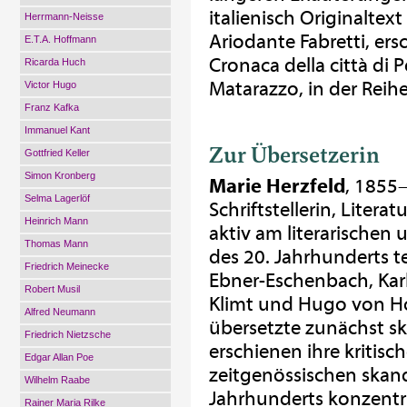
italienisch Originaltex
Herrmann-Neisse
Ariodante Fabretti, er
E.T.A. Hoffmann
Cronaca della città di 
Ricarda Huch
Matarazzo, in der Reihe
Victor Hugo
Franz Kafka
Immanuel Kant
Zur Übersetzerin
Gottfried Keller
Simon Kronberg
Marie Herzfeld
, 1855–
Selma Lagerlöf
Schriftstellerin, Litera
Heinrich Mann
aktiv am literarischen
Thomas Mann
des 20. Jahrhunderts t
Friedrich Meinecke
Ebner-Eschenbach, Karl 
Robert Musil
Klimt und Hugo von Ho
Alfred Neumann
übersetzte zunächst sk
Friedrich Nietzsche
erschienen ihre kritisch
Edgar Allan Poe
zeitgenössischen skand
Wilhelm Raabe
Jahrhunderts konzentri
Rainer Maria Rilke