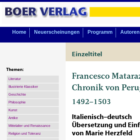
Home
Neuerscheinungen
Programm
Autoren
Einzeltitel
Themen:
Francesco Matara
Literatur
Chronik von Peru
Illustrierte Klassiker
Geschichte
1492–1503
Philosophie
Kunst
Italienisch–deutsch
Antike
Übersetzung und Ein
Mittelalter und Renaissance
von Marie Herzfeld
Religion und Toleranz