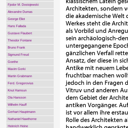
klassischem Latein gesc
Fjodor M. Dostojewski
Architekten, sondern 
Alexandre Dumas
die akademische Welt 
George Eliot
Werkes steht die Archit
Hans Fallada
als Vorbild und Anregu
Gustave Flaubert
sein archäologisch-den
Theodor Fontane
untergegangene Epoch
Bruno Frank
gänzlichen Verfall rett
Sigmund Freud
Ansatz, der diese in s
Goethe
Antike mit neuem Lebe
Maxim Gorki
fruchtbar machen woll
Martin Grabmann
jedoch in den Fragen 
Ferd. Gregorovius
Vitruv und anderen Aut
Knut Hamsun
dem Gebiet der Archite
Ola Hansson
antiken Vorgänger. Auf
Wilhelm Hauff
ist vor allem ihre erst
Gerhart Hauptmann
Rolle des Architekten a
Nathaniel Hawthorne
handwerklich geprägt
Heinrich Heine