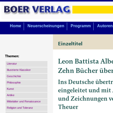
Home
Neuerscheinungen
Programm
Autoren
Einzeltitel
Themen:
Leon Battista Albe
Literatur
Zehn Bücher über
Illustrierte Klassiker
Geschichte
Ins Deutsche übertr
Philosophie
eingeleitet und mi
Kunst
Antike
und Zeichnungen v
Mittelalter und Renaissance
Theuer
Religion und Toleranz