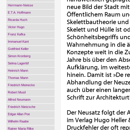
neue Bild der Stadt mit
Herrmann-Neisse
E.T.A. Hoffmann
Öffentlichem Raum und
Ricarda Huch
Skelettbautheorie und
Victor Hugo
Skelett und Hülle ist o
Franz Kafka
Schönheitsbegriffs und
Immanuel Kant
Wahrnehmung in die äs
Gottfried Keller
Konzepte weit in die Z
Simon Kronberg
Jahre bis über den Abso
Selma Lagerlöf
Aufklärung, im weiteste
Heinrich Mann
hinein. Damit ist »De re
Thomas Mann
Abhandlung der Neuzei
Friedrich Meinecke
auch über einen lange
Robert Musil
Schrift zur Architektur
Alfred Neumann
Friedrich Nietzsche
Der Neusatz folgt der 
Edgar Allan Poe
im Verlag Hugo Heller &
Wilhelm Raabe
Druckfehler der oft r
Rainer Maria Rilke