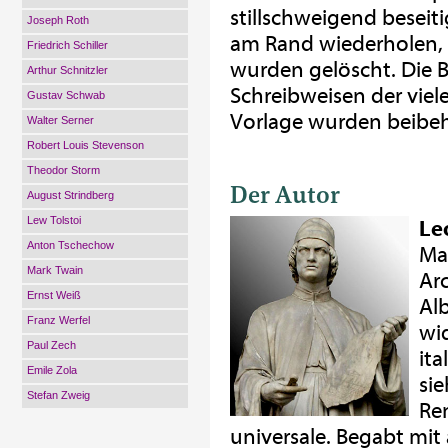
stillschweigend beseiti
Joseph Roth
am Rand wiederholen, 
Friedrich Schiller
wurden gelöscht. Die 
Arthur Schnitzler
Schreibweisen der vie
Gustav Schwab
Vorlage wurden beibeh
Walter Serner
Robert Louis Stevenson
Theodor Storm
Der Autor
August Strindberg
Lew Tolstoi
Le
Anton Tschechow
Ma
Mark Twain
Ar
Ernst Weiß
Al
Franz Werfel
wi
Paul Zech
it
Emile Zola
sie
Stefan Zweig
Re
universale. Begabt mit