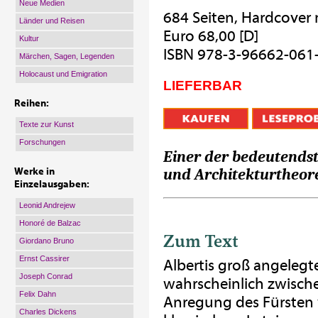
Neue Medien
684 Seiten, Hardcover
Länder und Reisen
Euro 68,00 [D]
Kultur
ISBN 978-3-96662-061
Märchen, Sagen, Legenden
Holocaust und Emigration
LIEFERBAR
Reihen:
Texte zur Kunst
Forschungen
Einer der bedeutends
und Architekturtheore
Werke in
Einzelausgaben:
Leonid Andrejew
Honoré de Balzac
Zum Text
Giordano Bruno
Ernst Cassirer
Albertis groß angeleg
Joseph Conrad
wahrscheinlich zwisch
Felix Dahn
Anregung des Fürsten v
Charles Dickens