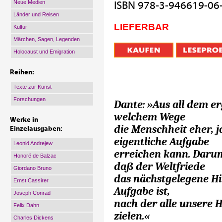
Neue Medien
ISBN 978-3-946619-06
Länder und Reisen
LIEFERBAR
Kultur
Märchen, Sagen, Legenden
Holocaust und Emigration
Reihen:
Texte zur Kunst
Forschungen
Dante: »Aus all dem erg
welchem Wege
Werke in
die Menschheit eher, j
Einzelausgaben:
eigentliche Aufgabe
Leonid Andrejew
erreichen kann. Darum
Honoré de Balzac
daß der Weltfriede
Giordano Bruno
das nächstgelegene Hil
Ernst Cassirer
Aufgabe ist,
Joseph Conrad
nach der alle unsere 
Felix Dahn
zielen.«
Charles Dickens