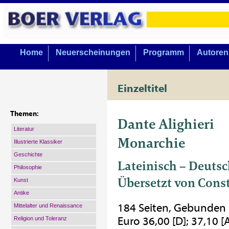
Home
Neuerscheinungen
Programm
Autoren
Einzeltitel
Themen:
Dante Alighieri
Literatur
Monarchie
Illustrierte Klassiker
Geschichte
Lateinisch – Deuts
Philosophie
Übersetzt von Cons
Kunst
Antike
184 Seiten, Gebunden
Mittelalter und Renaissance
Euro 36,00 [D]; 37,10 [
Religion und Toleranz