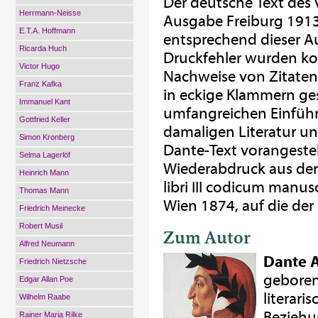
Der deutsche Text des 
Herrmann-Neisse
Ausgabe Freiburg 1913
E.T.A. Hoffmann
entsprechend dieser A
Ricarda Huch
Druckfehler wurden kor
Victor Hugo
Nachweise von Zitaten
Franz Kafka
in eckige Klammern ges
Immanuel Kant
umfangreichen Einführ
Gottfried Keller
damaligen Literatur u
Simon Kronberg
Dante-Text vorangestell
Selma Lagerlöf
Wiederabdruck aus der 
Heinrich Mann
libri III codicum manus
Thomas Mann
Wien 1874, auf die der 
Friedrich Meinecke
Robert Musil
Zum Autor
Alfred Neumann
Dante A
Friedrich Nietzsche
geboren
Edgar Allan Poe
literari
Wilhelm Raabe
Beziehu
Rainer Maria Rilke