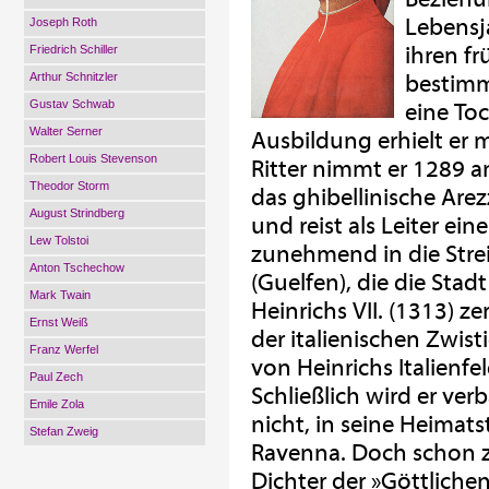
Lebensj
Joseph Roth
ihren f
Friedrich Schiller
Arthur Schnitzler
bestimm
Gustav Schwab
eine Toc
Walter Serner
Ausbildung erhielt er 
Robert Louis Stevenson
Ritter nimmt er 1289 
Theodor Storm
das ghibellinische Arezz
August Strindberg
und reist als Leiter ei
Lew Tolstoi
zunehmend in die Stre
Anton Tschechow
(Guelfen), die die Stadt
Mark Twain
Heinrichs VII. (1313) 
Ernst Weiß
der italienischen Zwist
Franz Werfel
von Heinrichs Italienf
Paul Zech
Schließlich wird er ve
Emile Zola
nicht, in seine Heimats
Stefan Zweig
Ravenna. Doch schon z
Dichter der »Göttlichen