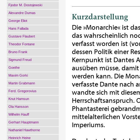
Fjodor M. Dostojewski
Alexandre Dumas
Kurzdarstellung
George Eliot
Die »Monarchie« ist da
Hans Fallada
das wahrscheinlich noc
Gustave Flaubert
verfasst worden ist (vo
Theodor Fontane
dessen Politik einer R
Bruno Frank
Kernpunkt ist Dantes An
Sigmund Freud
ausüben müsse, damit 
Goethe
werden kann. Die Monarc
Maxim Gorki
verfasste Dante nach a
Martin Grabmann
wandte sich mit diese
Ferd. Gregorovius
Herrschaftsanspruch. 
Knut Hamsun
Ola Hansson
Phantasterei gebrandma
Wilhelm Hauff
mittelalterlichen Vors
Gerhart Hauptmann
Imperiums.
Nathaniel Hawthorne
Heinrich Heine