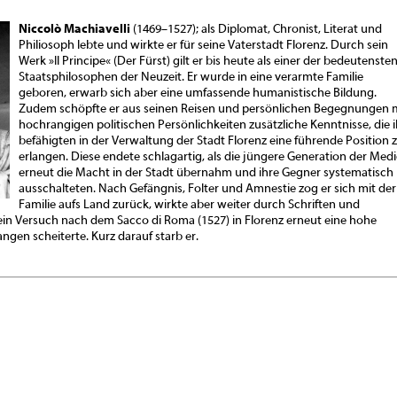
Niccolò Machiavelli
(1469–1527); als Diplomat, Chronist, Literat und
Philiosoph lebte und wirkte er für seine Vaterstadt Florenz. Durch sein
Werk »Il Principe« (Der Fürst) gilt er bis heute als einer der bedeutenste
Staatsphilosophen der Neuzeit. Er wurde in eine verarmte Familie
geboren, erwarb sich aber eine umfassende humanistische Bildung.
Zudem schöpfte er aus seinen Reisen und persönlichen Begegnungen 
hochrangigen politischen Persönlichkeiten zusätzliche Kenntnisse, die 
befähigten in der Verwaltung der Stadt Florenz eine führende Position 
erlangen. Diese endete schlagartig, als die jüngere Generation der Medi
erneut die Macht in der Stadt übernahm und ihre Gegner systematisch
ausschalteten. Nach Gefängnis, Folter und Amnestie zog er sich mit der
Familie aufs Land zurück, wirkte aber weiter durch Schriften und
ein Versuch nach dem Sacco di Roma (1527) in Florenz erneut eine hohe
angen scheiterte. Kurz darauf starb er.