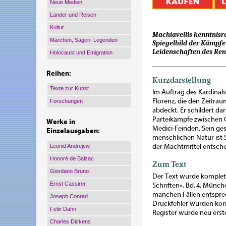
Neue Medien
Länder und Reisen
Kultur
Machiavellis kenntnisre
Märchen, Sagen, Legenden
Spiegelbild der Kämpfe
Leidenschaften des Ren
Holocaust und Emigration
Reihen:
Kurzdarstellung
Texte zur Kunst
Im Auftrag des Kardinals
Florenz, die den Zeitra
Forschungen
abdeckt. Er schildert dar
Parteikämpfe zwischen 
Werke in
Medici-Feinden. Sein ge
Einzelausgaben:
menschlichen Natur ist S
Leonid Andrejew
der Machtmittel entsche
Honoré de Balzac
Zum Text
Giordano Bruno
Der Text wurde komplett
Ernst Cassirer
Schriften«, Bd. 4, Münc
manchen Fällen entsprec
Joseph Conrad
Druckfehler wurden korr
Felix Dahn
Register wurde neu erste
Charles Dickens