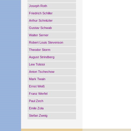
Joseph Roth
Friedrich Schiller
Arthur Schnitzler
Gustav Schwab
Walter Serner
Robert Louis Stevenson
Theodor Storm
August Strindberg
Lew Tolstoi
Anton Tschechow
Mark Twain
Ernst Weiß
Franz Werfel
Paul Zech
Emile Zola
Stefan Zweig