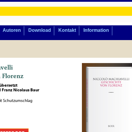
Autoren
Download
Kontakt
Information
velli
 Florenz
übersetzt
d Franz Nicolaus Baur
it Schutzumschlag