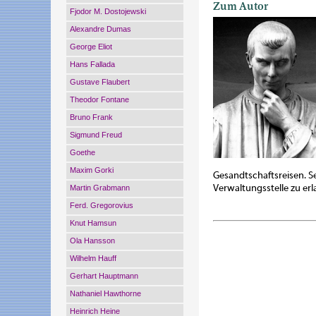
Zum Autor
Fjodor M. Dostojewski
Alexandre Dumas
George Eliot
Hans Fallada
Gustave Flaubert
Theodor Fontane
Bruno Frank
Sigmund Freud
Goethe
Maxim Gorki
Gesandtschaftsreisen. S
Verwaltungsstelle zu erl
Martin Grabmann
Ferd. Gregorovius
Knut Hamsun
Ola Hansson
Wilhelm Hauff
Gerhart Hauptmann
Nathaniel Hawthorne
Heinrich Heine