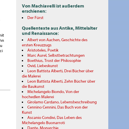
Von Machiavelli ist außerdem
erschienen:
Der Fürst
n
Quellentexte aus Antike, Mittelalter
und Renaissance:
mit
Albert von Aachen, Geschichte des
ihn
ersten Kreuzzugs
zu
Aristoteles, Poetik
ci
Marc Aurel, Selbstbetrachtungen
Boethius, Trost der Philosophie
Ovid, Liebeskunst
Leon Battista Alberti, Drei Bücher über
die Malerei
Leon Battista Alberti, Zehn Bücher über
die Baukunst
Michelangelo Biondo, Von der
hochedlen Malerei
Girolamo Cardano, Lebensbeschreibung
Cennino Cennini, Das Buch von der
Kunst
Ascanio Condivi, Das Leben des
Michelangelo Buonarroti
Dante, Monarchie