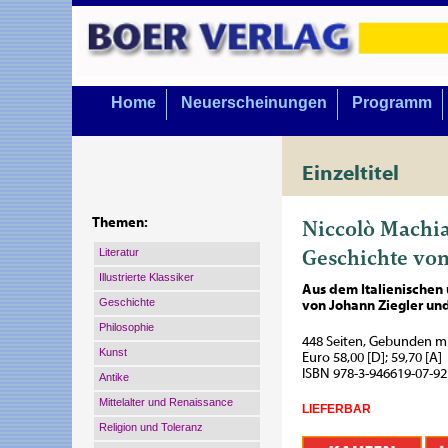
Home
Neuerscheinungen
Programm
Einzeltitel
Niccolò Machia
Themen:
Geschichte von
Literatur
Illustrierte Klassiker
Aus dem Italienischen 
Geschichte
von Johann Ziegler un
Philosophie
448 Seiten, Gebunden m
Kunst
Euro 58,00 [D]; 59,70 [A]
ISBN 978-3-946619-07-92
Antike
Mittelalter und Renaissance
LIEFERBAR
Religion und Toleranz