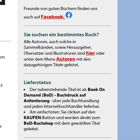
Freunde von guten Büchern finden uns
Facebook:
auch auf
Sie suchen ein bestimmtes Buch?
Alle Autoren, auch solche in
Sammelbänden, sowie Herausgeber,
hier
Übersetzer und Illustratoren sind
oder
von
Autoren
unter dem Menu
mit den
dazugehörigen Titeln gelistet.
Lieferstatus
tz
Der nebenstehende Titel ist als
Book On
Demand (BoD) - Buchdruck auf
Anforderung
- über jede Buchhandlung
und jeden Internetbuchhändler lieferbar.
Am einfachsten: Sie clicken auf den
KAUFEN
-Button und werden direkt zum
BoD-Buchshop
mit dem gewählten Titel
s
geleitet.