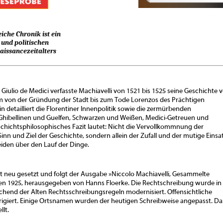
iche Chronik ist ein
 und politischen
aissancezeitalters
 Giulio de Medici verfasste Machiavelli von 1521 bis 1525 seine Geschichte 
um von der Gründung der Stadt bis zum Tode Lorenzos des Prächtigen
in detailliert die Florentiner Innenpolitik sowie die zermürbenden
Ghibellinen und Guelfen, Schwarzen und Weißen, Medici-Getreuen und
schichtsphilosophisches Fazit lautet: Nicht die Vervollkommnung der
inn und Ziel der Geschichte, sondern allein der Zufall und der mutige Einsa
iden über den Lauf der Dinge.
 neu gesetzt und folgt der Ausgabe »Niccolo Machiavelli, Gesammelte
hen 1925, herausgegeben von Hanns Floerke. Die Rechtschreibung wurde in
hend der Alten Rechtsschreibungsregeln modernisiert. Offensichtliche
igiert. Einige Ortsnamen wurden der heutigen Schreibweise angepasst. Da
llt.