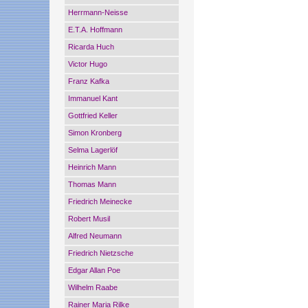
Herrmann-Neisse
E.T.A. Hoffmann
Ricarda Huch
Victor Hugo
Franz Kafka
Immanuel Kant
Gottfried Keller
Simon Kronberg
Selma Lagerlöf
Heinrich Mann
Thomas Mann
Friedrich Meinecke
Robert Musil
Alfred Neumann
Friedrich Nietzsche
Edgar Allan Poe
Wilhelm Raabe
Rainer Maria Rilke