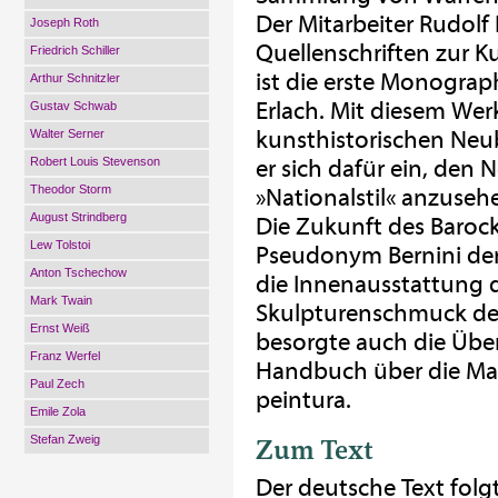
Der Mitarbeiter Rudolf
Joseph Roth
Quellenschriften zur 
Friedrich Schiller
ist die erste Monograp
Arthur Schnitzler
Erlach. Mit diesem Werk 
Gustav Schwab
kunsthistorischen Neu
Walter Serner
Robert Louis Stevenson
er sich dafür ein, den 
Theodor Storm
»Nationalstil« anzuseh
August Strindberg
Die Zukunft des Barock
Lew Tolstoi
Pseudonym Bernini de
Anton Tschechow
die Innenausstattung 
Mark Twain
Skulpturenschmuck der 
Ernst Weiß
besorgte auch die Übe
Franz Werfel
Handbuch über die Maler
Paul Zech
peintura.
Emile Zola
Zum Text
Stefan Zweig
Der deutsche Text folg