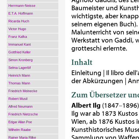
Agnolo Gaddis, des Leh
Herrmann-Neisse
Baumeister und Kunsthi
E.T.A. Hoffmann
wichtigste, aber knap
Ricarda Huch
seinem eigenen Buch). 
Victor Hugo
Malunterricht von seine
Franz Kafka
Werkstatt von Gaddi, w
Immanuel Kant
grotteschi erlernte.
Gottfried Keller
Inhalt
Simon Kronberg
Selma Lagerlöf
Einleitung | Il libro de
Heinrich Mann
der Abkürzungen | Anm
Thomas Mann
Friedrich Meinecke
Zum Übersetzer un
Robert Musil
Albert Ilg
(1847–1896) w
Alfred Neumann
Ilg war ab 1873 Kustos
Friedrich Nietzsche
Wien, ab 1876 Kustos 
Edgar Allan Poe
Kunsthistorisches Mus
Wilhelm Raabe
Sammlung von Waffen 
Rainer Maria Rilke