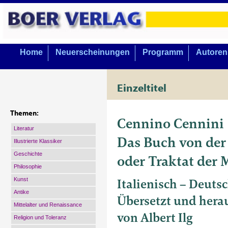
Home
Neuerscheinungen
Programm
Autoren
Einzeltitel
Themen:
Cennino Cennini
Literatur
Das Buch von der
Illustrierte Klassiker
Geschichte
oder Traktat der 
Philosophie
Italienisch – Deuts
Kunst
Antike
Übersetzt und hera
Mittelalter und Renaissance
von Albert Ilg
Religion und Toleranz