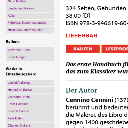
Neue Medien
324 Seiten, Gebunden
Länder und Reisen
38,00 [D]
Kultur
ISBN 978-3-946619-60
Märchen, Sagen, Legenden
Holocaust und Emigration
LIEFERBAR
Reihen:
Texte zur Kunst
Forschungen
Das erste Handbuch fü
Werke in
das zum Klassiker wur
Einzelausgaben:
Leonid Andrejew
Der Autor
Honoré de Balzac
Giordano Bruno
Cennino Cennini
(1370
Ernst Cassirer
berühmt und bedeutend
Joseph Conrad
die Malerei, des Libro de
Felix Dahn
gegen 1400 geschriebe
Charles Dickens