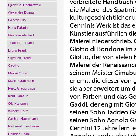
verbreitete Handbuch w
Fjodor M. Dostojewski
die Malerei des Spätmit
Alexandre Dumas
kulturgeschichtlicher 
George Eliot
Cenninis Werk ist das e
Hans Fallada
Künstler ausführlich d
Gustave Flaubert
Malerei niederschrieb. 
Theodor Fontane
Giotto di Bondone im 
Bruno Frank
Giotto, der von vielen 
Sigmund Freud
Malerei der Renaissance
Goethe
seinem Meister Cimabu
Maxim Gorki
erlernt, die dieser von
Martin Grabmann
sie aber erweitert um 
Ferd. Gregorovius
von Farben und das Ge
Knut Hamsun
Gaddi, der eng mit Gio
Ola Hansson
seinen Sohn Taddeo Ga
Wilhelm Hauff
seinen Sohn Agnolo Ga
Gerhart Hauptmann
Cennini 12 Jahre lernt
Nathaniel Hawthorne
Heinrich Heine