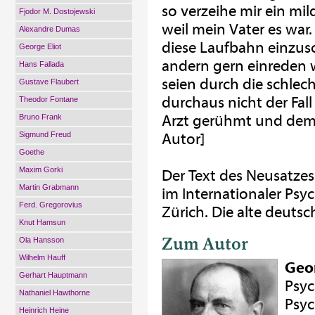
so verzeihe mir ein mi
Fjodor M. Dostojewski
weil mein Vater es war.
Alexandre Dumas
diese Laufbahn einzusc
George Eliot
andern gern einreden w
Hans Fallada
seien durch die schlec
Gustave Flaubert
durchaus nicht der Fall 
Theodor Fontane
Arzt gerühmt und dem
Bruno Frank
Sigmund Freud
Autor]
Goethe
Maxim Gorki
Der Text des Neusatzes
Martin Grabmann
im Internationaler Psy
Ferd. Gregorovius
Zürich. Die alte deuts
Knut Hamsun
Zum Autor
Ola Hansson
Wilhelm Hauff
Geo
Gerhart Hauptmann
Psyc
Nathaniel Hawthorne
Psyc
Heinrich Heine