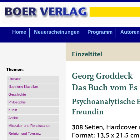
Home
Neuerscheinungen
Programm
Autoren
Einzeltitel
Themen:
Georg Groddeck
Literatur
Das Buch vom Es
Illustrierte Klassiker
Geschichte
Psychoanalytische B
Philosophie
Freundin
Kunst
Antike
308 Seiten, Hardcover
Mittelalter und Renaissance
Format: 13,5 x 21,5 cm
Religion und Toleranz