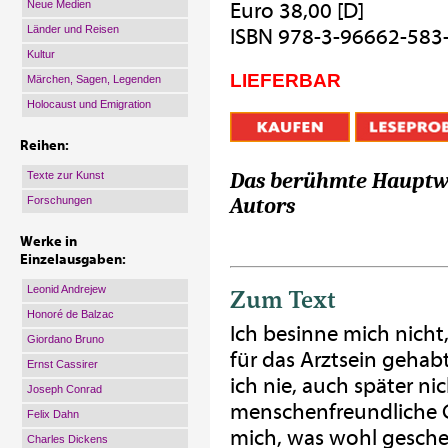
Neue Medien
Euro 38,00 [D]
Länder und Reisen
ISBN 978-3-96662-583
Kultur
LIEFERBAR
Märchen, Sagen, Legenden
Holocaust und Emigration
Reihen:
Das berühmte Hauptwe
Texte zur Kunst
Autors
Forschungen
Werke in
Einzelausgaben:
Leonid Andrejew
Zum Text
Honoré de Balzac
Ich besinne mich nicht
Giordano Bruno
für das Arztsein gehab
Ernst Cassirer
ich nie, auch später ni
Joseph Conrad
menschenfreundliche 
Felix Dahn
mich, was wohl gescheh
Charles Dickens