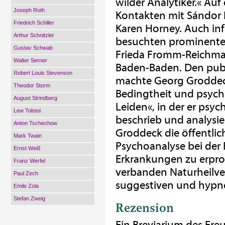
wilder Analytiker.« Au
Joseph Roth
Kontakten mit Sándor 
Friedrich Schiller
Karen Horney. Auch in
Arthur Schnitzler
besuchten prominente
Gustav Schwab
Frieda Fromm-Reichman
Walter Serner
Baden-Baden. Den publ
Robert Louis Stevenson
machte Georg Groddeck
Theodor Storm
Bedingtheit und psych
August Strindberg
Leiden«, in der er ps
Lew Tolstoi
beschrieb und analysi
Anton Tschechow
Groddeck die öffentlic
Mark Twain
Psychoanalyse bei der 
Ernst Weiß
Erkrankungen zu erpr
Franz Werfel
verbanden Naturheilve
Paul Zech
suggestiven und hypn
Emile Zola
Stefan Zweig
Rezension