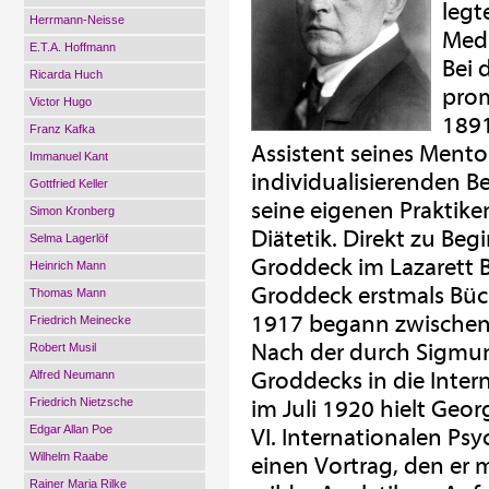
legt
Herrmann-Neisse
Medi
E.T.A. Hoffmann
Bei 
Ricarda Huch
prom
Victor Hugo
1891
Franz Kafka
Assistent seines Ment
Immanuel Kant
individualisierenden 
Gottfried Keller
seine eigenen Praktike
Simon Kronberg
Diätetik. Direkt zu Beg
Selma Lagerlöf
Groddeck im Lazarett 
Heinrich Mann
Groddeck erstmals Bü
Thomas Mann
1917 begann zwischen 
Friedrich Meinecke
Nach der durch Sigmu
Robert Musil
Groddecks in die Inter
Alfred Neumann
Friedrich Nietzsche
im Juli 1920 hielt Ge
Edgar Allan Poe
VI. Internationalen P
Wilhelm Raabe
einen Vortrag, den er 
Rainer Maria Rilke