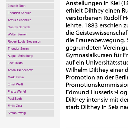
Anstellungen in Kiel (
Joseph Roth
erhielt Dilthey einen R
Friedrich Schiller
verstorbenen Rudolf H
Arthur Schnitzler
lehrte. 1883 erschien z
Gustav Schwab
die Geisteswissenschaf
Walter Serner
die Frauenbewegung. S
Robert Louis Stevenson
gegründeten Vereinigu
Theodor Storm
Gymnasialkursen für Fr
August Strindberg
auf ein Universitätsst
Lew Tolstoi
Wilhelm Dilthey einer d
Anton Tschechow
Promotion an der Berli
Mark Twain
Promotionskommission
Ernst Weiß
Edmund Husserls »Logi
Franz Werfel
Dilthey intensiv mit d
Paul Zech
starb Dilthey in Seis n
Emile Zola
Stefan Zweig