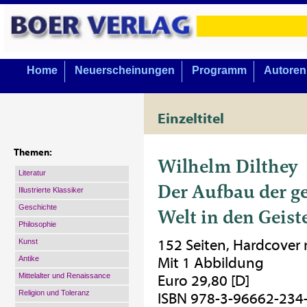
Home
Neuerscheinungen
Programm
Autoren
Einzeltitel
Themen:
Wilhelm Dilthey
Literatur
Der Aufbau der g
Illustrierte Klassiker
Geschichte
Welt in den Geist
Philosophie
152 Seiten, Hardcover
Kunst
Antike
Mit 1 Abbildung
Mittelalter und Renaissance
Euro 29,80 [D]
Religion und Toleranz
ISBN 978-3-96662-234