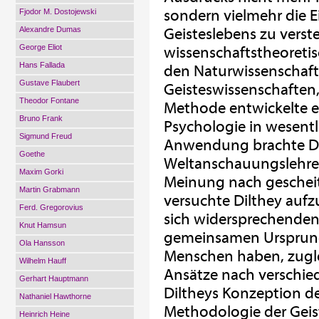
sondern vielmehr die E
Fjodor M. Dostojewski
Alexandre Dumas
Geisteslebens zu verst
George Eliot
wissenschaftstheoreti
Hans Fallada
den Naturwissenschaft
Gustave Flaubert
Geisteswissenschaften, 
Theodor Fontane
Methode entwickelte e
Bruno Frank
Psychologie in wesentl
Sigmund Freud
Anwendung brachte Di
Goethe
Weltanschauungslehre,
Maxim Gorki
Meinung nach gescheit
Martin Grabmann
versuchte Dilthey aufz
Ferd. Gregorovius
sich widersprechenden
Knut Hamsun
gemeinsamen Ursprun
Ola Hansson
Menschen haben, zuglei
Wilhelm Hauff
Ansätze nach verschi
Gerhart Hauptmann
Diltheys Konzeption d
Nathaniel Hawthorne
Methodologie der Geis
Heinrich Heine