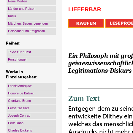
Neue Medien
LIEFERBAR
Länder und Reisen
Kultur
Märchen, Sagen, Legenden
Holocaust und Emigration
Reihen:
Texte zur Kunst
Ein Philosoph mit gro
Forschungen
geisteswissenschaftli
Legitimations-Diskurs
Werke in
Einzelausgaben:
Leonid Andrejew
Honoré de Balzac
Zum Text
Giordano Bruno
Entgegen dem zu seiner
Ernst Cassirer
entwickelte Dilthey e
Joseph Conrad
welches das menschlic
Felix Dahn
Ausdrucks nicht mehr n
Charles Dickens