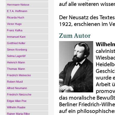
auf alle weiteren wiss
Herrmann-Neisse
E.T.A. Hoffmann
Der Neusatz des Textes
Ricarda Huch
1922, erschienen im Ve
Victor Hugo
Franz Kafka
Zum Autor
Immanuel Kant
Wilhelm
Gottfried Keller
calvinis
Simon Kronberg
Selma Lagerlöf
Wiesbad
Heinrich Mann
Heidelb
Thomas Mann
Geschic
Friedrich Meinecke
wurde e
Robert Musil
Arbeit 
Alfred Neumann
promovie
Friedrich Nietzsche
das moralische Bewußt
Edgar Allan Poe
Berliner Friedrich-Wilh
Wilhelm Raabe
auf ein philosophisches
Rainer Maria Rilke