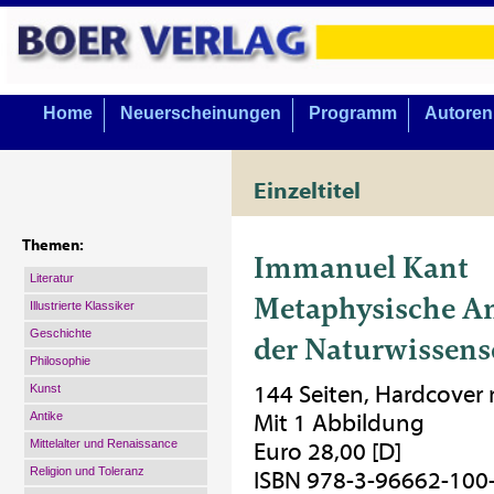
Home
Neuerscheinungen
Programm
Autoren
Einzeltitel
Themen:
Immanuel Kant
Literatur
Metaphysische A
Illustrierte Klassiker
Geschichte
der Naturwissens
Philosophie
144 Seiten, Hardcover
Kunst
Antike
Mit 1 Abbildung
Mittelalter und Renaissance
Euro 28,00 [D]
Religion und Toleranz
ISBN 978-3-96662-100