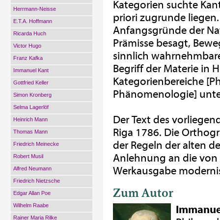
Kategorien suchte Kant
Herrmann-Neisse
priori zugrunde liegen
E.T.A. Hoffmann
Anfangsgründe der Na
Ricarda Huch
Prämisse besagt, Bew
Victor Hugo
sinnlich wahrnehmbar
Franz Kafka
Begriff der Materie in 
Immanuel Kant
Kategorienbereiche [P
Gottfried Keller
Phänomenologie] unter
Simon Kronberg
Selma Lagerlöf
Der Text des vorliegen
Heinrich Mann
Riga 1786. Die Ortho
Thomas Mann
der Regeln der alten 
Friedrich Meinecke
Anlehnung an die von
Robert Musil
Werkausgabe modernis
Alfred Neumann
Friedrich Nietzsche
Zum Autor
Edgar Allan Poe
Wilhelm Raabe
Immanue
Rainer Maria Rilke