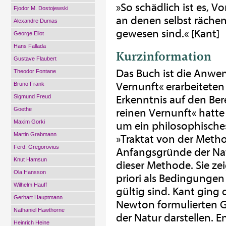
»So schädlich ist es, Vo
Fjodor M. Dostojewski
an denen selbst rächen
Alexandre Dumas
gewesen sind.« [Kant]
George Eliot
Hans Fallada
Kurzinformation
Gustave Flaubert
Das Buch ist die Anwen
Theodor Fontane
Vernunft« erarbeiteten
Bruno Frank
Sigmund Freud
Erkenntnis auf den Berei
Goethe
reinen Vernunft« hatte 
Maxim Gorki
um ein philosophische
Martin Grabmann
»Traktat von der Meth
Ferd. Gregorovius
Anfangsgründe der Na
Knut Hamsun
dieser Methode. Sie ze
Ola Hansson
priori als Bedingungen
Wilhelm Hauff
gültig sind. Kant ging 
Gerhart Hauptmann
Newton formulierten G
Nathaniel Hawthorne
der Natur darstellen. 
Heinrich Heine