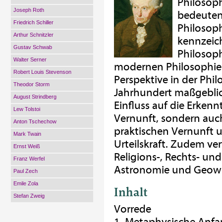
Philosoph
Joseph Roth
bedeuten
Friedrich Schiller
Philosoph
Arthur Schnitzler
kennzeic
Gustav Schwab
Philosop
Walter Serner
modernen Philosophie.
Robert Louis Stevenson
Perspektive in der Phil
Theodor Storm
Jahrhundert maßgeblich
August Strindberg
Einfluss auf die Erkennt
Lew Tolstoi
Vernunft, sondern auch 
Anton Tschechow
praktischen Vernunft un
Mark Twain
Urteilskraft. Zudem ve
Ernst Weiß
Religions-, Rechts- un
Franz Werfel
Astronomie und Geowiss
Paul Zech
Emile Zola
Inhalt
Stefan Zweig
Vorrede