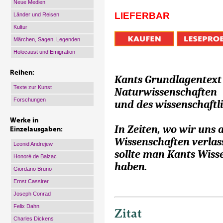
Neue Medien
LIEFERBAR
Länder und Reisen
Kultur
Märchen, Sagen, Legenden
Holocaust und Emigration
Reihen:
Kants Grundlagentext
Texte zur Kunst
Naturwissenschaften
Forschungen
und des wissenschaftl
Werke in
In Zeiten, wo wir uns a
Einzelausgaben:
Wissenschaften verlas
Leonid Andrejew
sollte man Kants Wiss
Honoré de Balzac
haben.
Giordano Bruno
Ernst Cassirer
Joseph Conrad
Felix Dahn
Zitat
Charles Dickens