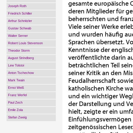
gesamte europäische Ob
Joseph Roth
deren Mitglieder für g
Friedrich Schiller
beherrschten und franz
Arthur Schnitzler
Viele seiner Werke erl
Gustav Schwab
und wurden häufig au
Walter Serner
Sprachen übersetzt. Vo
Robert Louis Stevenson
Kenntnisse der englisc
Theodor Storm
veröffentlichte darin a
August Strindberg
beträchtlichen Teil sei
Lew Tolstoi
seiner Kritik an den M
Anton Tschechow
Feudalherrschaft sowi
Mark Twain
katholischen Kirche wa
Ernst Weiß
und ein wichtiger Wegb
Franz Werfel
der Darstellung und Ver
Paul Zech
hielt, zeigte er ein u
Emile Zola
Stefan Zweig
Einfühlungsvermögen i
zeitgenössischen Leser