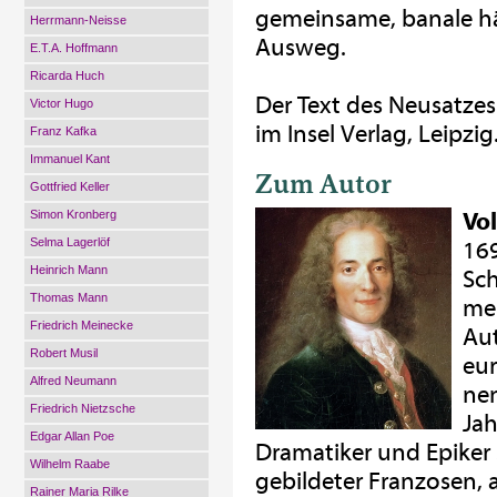
gemeinsame, banale häu
Herrmann-Neisse
Ausweg.
E.T.A. Hoffmann
Ricarda Huch
Der Text des Neusatzes
Victor Hugo
im Insel Verlag, Leipzig
Franz Kafka
Immanuel Kant
Zum Autor
Gottfried Keller
Simon Kronberg
Vol
Selma Lagerlöf
169
Heinrich Mann
Sch
Thomas Mann
mei
Friedrich Meinecke
Aut
Robert Musil
eur
Alfred Neumann
nen
Friedrich Nietzsche
Jah
Edgar Allan Poe
Dramatiker und Epiker s
Wilhelm Raabe
gebildeter Franzosen, a
Rainer Maria Rilke