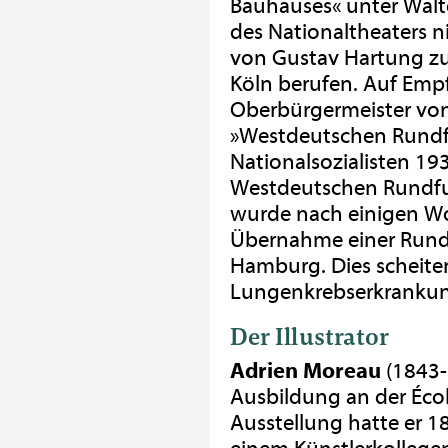
Bauhauses« unter Walte
des Nationaltheaters n
von Gustav Hartung zu
Köln berufen. Auf Emp
Oberbürgermeister von 
»Westdeutschen Rundfu
Nationalsozialisten 19
Westdeutschen Rundfun
wurde nach einigen Wo
Übernahme einer Rund
Hamburg. Dies scheiter
Lungenkrebserkrankung
Der Illustrator
Adrien Moreau
(1843-
Ausbildung an der École
Ausstellung hatte er 1