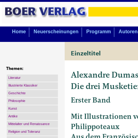
Home
Neuerscheinungen
Programm
Autoren
Einzeltitel
Themen:
Alexandre Duma
Literatur
Die drei Musketie
Illustrierte Klassiker
Geschichte
Erster Band
Philosophie
Kunst
Mit Illustrationen 
Antike
Philippoteaux
Mittelalter und Renaissance
Religion und Toleranz
Aus dem Französisc