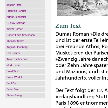
Joseph Roth
Friedrich Schiller
Arthur Schnitzler
Gustav Schwab
Zum Text
Walter Serner
Dumas Roman »Die drei
Robert Louis Stevenson
und ist der erste Teil 
Theodor Storm
drei Freunde Athos, Po
August Strindberg
Musketieren der Paris
Lew Tolstoi
»Zwanzig Jahre danac
Anton Tschechow
oder Zehn Jahre später«.
Mark Twain
und Mazarins, und ist
Ernst Weiß
Jahrhunderts, voller I
Franz Werfel
Paul Zech
Der Text folgt der 12. 
Emile Zola
Verlagshandlung Stutt
Stefan Zweig
Paris 1898 entnommen