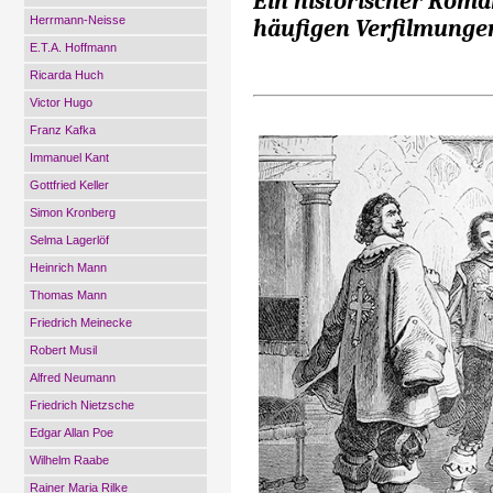
Ein historischer Roma
Herrmann-Neisse
häufigen Verfilmunge
E.T.A. Hoffmann
Ricarda Huch
Victor Hugo
Franz Kafka
Immanuel Kant
Gottfried Keller
Simon Kronberg
Selma Lagerlöf
Heinrich Mann
Thomas Mann
Friedrich Meinecke
Robert Musil
Alfred Neumann
Friedrich Nietzsche
Edgar Allan Poe
Wilhelm Raabe
Rainer Maria Rilke