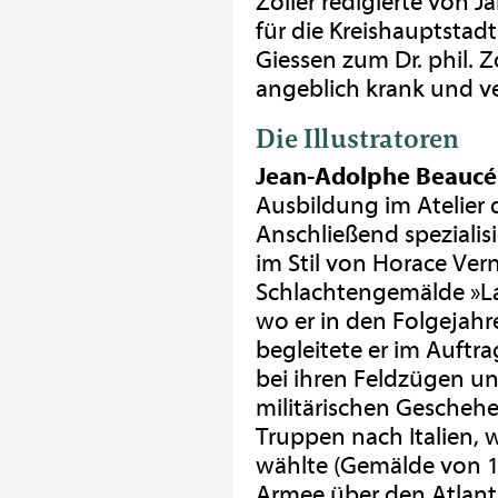
Zoller redigierte von 
für die Kreishauptstad
Giessen zum Dr. phil. Z
angeblich krank und v
Die Illustratoren
Jean-Adolphe Beaucé
Ausbildung im Atelier 
Anschließend spezialisi
im Stil von Horace Ver
Schlachtengemälde »La 
wo er in den Folgejahr
begleitete er im Auftr
bei ihren Feldzügen un
militärischen Geschehen
Truppen nach Italien, w
wählte (Gemälde von 1
Armee über den Atlant