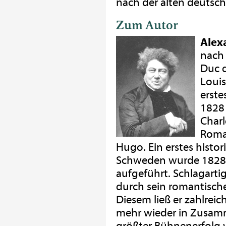
nach der alten deutsc
Zum Autor
Alex
nach 
Duc d
Louis
erste
1828 
Charl
Roman
Hugo. Ein erstes histo
Schweden wurde 1828
aufgeführt. Schlagar
durch sein romantisches
Diesem ließ er zahlreic
mehr wieder in Zusamm