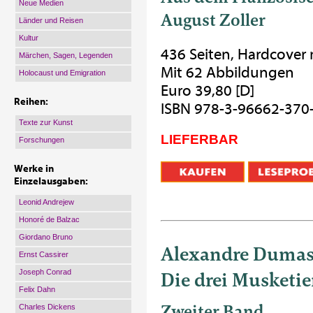
Neue Medien
August Zoller
Länder und Reisen
Kultur
436 Seiten, Hardcover
Märchen, Sagen, Legenden
Mit 62 Abbildungen
Holocaust und Emigration
Euro 39,80 [D]
Reihen:
ISBN 978-3-96662-370
Texte zur Kunst
LIEFERBAR
Forschungen
Werke in
Einzelausgaben:
Leonid Andrejew
Honoré de Balzac
Giordano Bruno
Alexandre Duma
Ernst Cassirer
Die drei Musketie
Joseph Conrad
Felix Dahn
Zweiter Band
Charles Dickens