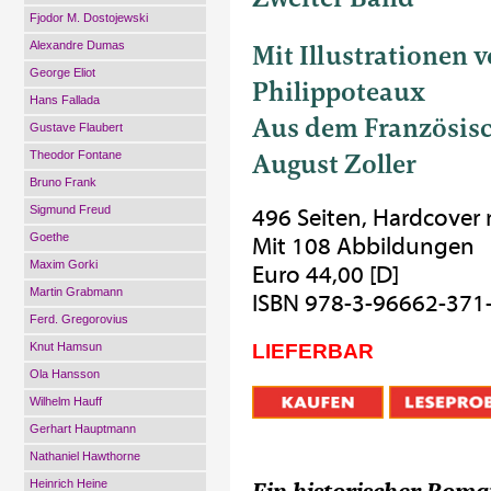
Fjodor M. Dostojewski
Mit Illustrationen 
Alexandre Dumas
George Eliot
Philippoteaux
Hans Fallada
Aus dem Französisc
Gustave Flaubert
August Zoller
Theodor Fontane
Bruno Frank
Sigmund Freud
496 Seiten, Hardcover
Goethe
Mit 108 Abbildungen
Maxim Gorki
Euro 44,00 [D]
Martin Grabmann
ISBN 978-3-96662-371
Ferd. Gregorovius
Knut Hamsun
LIEFERBAR
Ola Hansson
Wilhelm Hauff
Gerhart Hauptmann
Nathaniel Hawthorne
Heinrich Heine