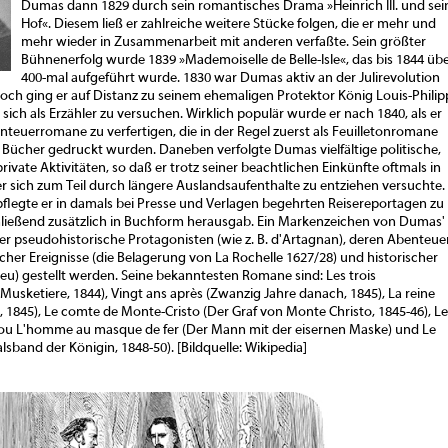
Dumas dann 1829 durch sein romantisches Drama »Heinrich III. und sei
Hof«. Diesem ließ er zahlreiche weitere Stücke folgen, die er mehr und
mehr wieder in Zusammenarbeit mit anderen verfaßte. Sein größter
Bühnenerfolg wurde 1839 »Mademoiselle de Belle-Isle«, das bis 1844 üb
400-mal aufgeführt wurde. 1830 war Dumas aktiv an der Julirevolution
doch ging er auf Distanz zu seinem ehemaligen Protektor König Louis-Philip
sich als Erzähler zu versuchen. Wirklich populär wurde er nach 1840, als er
euerromane zu verfertigen, die in der Regel zuerst als Feuilletonromane
s Bücher gedruckt wurden. Daneben verfolgte Dumas vielfältige politische,
vate Aktivitäten, so daß er trotz seiner beachtlichen Einkünfte oftmals in
er sich zum Teil durch längere Auslandsaufenthalte zu entziehen versuchte.
flegte er in damals bei Presse und Verlagen begehrten Reisereportagen zu
chließend zusätzlich in Buchform herausgab. Ein Markenzeichen von Dumas'
er pseudohistorische Protagonisten (wie z. B. d'Artagnan), deren Abenteue
scher Ereignisse (die Belagerung von La Rochelle 1627/28) und historischer
ieu) gestellt werden. Seine bekanntesten Romane sind: Les trois
Musketiere, 1844), Vingt ans après (Zwanzig Jahre danach, 1845), La reine
 1845), Le comte de Monte-Cristo (Der Graf von Monte Christo, 1845-46), Le
ou L'homme au masque de fer (Der Mann mit der eisernen Maske) und Le
Halsband der Königin, 1848-50). [Bildquelle: Wikipedia]