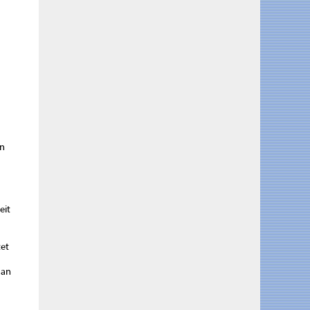
en
eit
tet
 an