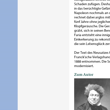
Schaden zufügen. Deshal
in das berüchtigte Gefäng
Napoleon nochmals an di
rechnet dabei arglos mit
fünf Jahre ohne jeglich
Klopfgeräusche. Die Ge
gräbt, sich in seinen Be
Faria entsteht eine inni
Einkerkerung zu rekonst
die sein Lebensglück zer
Der Text des Neusatzes 
Franck’sche Verlagshan
1888 entnommen. Die Sc
modernisiert.
Zum Autor