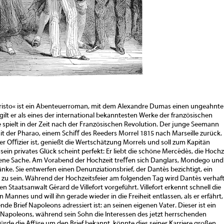
risto« ist ein Abenteuerroman, mit dem Alexandre Dumas einen ungeahnt
e gilt er als eines der international bekanntesten Werke der französischen
e spielt in der Zeit nach der Französischen Revolution. Der junge Seemann
 der Pharao, einem Schiﬀ des Reeders Morrel 1815 nach Marseille zurück.
ter Oﬃzier ist, genießt die Wertschätzung Morrels und soll zum Kapitän
ein privates Glück scheint perfekt: Er liebt die schöne Mercédès, die Hochz
ssene Sache. Am Vorabend der Hochzeit treﬀen sich Danglars, Mondego und
nke. Sie entwerfen einen Denunziationsbrief, der Dantès bezichtigt, ein
 zu sein. Während der Hochzeitsfeier am folgenden Tag wird Dantès verhaf
n Staatsanwalt Gérard de Villefort vorgeführt. Villefort erkennt schnell die
 Mannes und will ihn gerade wieder in die Freiheit entlassen, als er erfährt,
e Brief Napoleons adressiert ist: an seinen eigenen Vater. Dieser ist ein
Napoleons, während sein Sohn die Interessen des jetzt herrschenden
ürde die Affäre um den Brief bekannt, könnte dies seiner Karriere großen