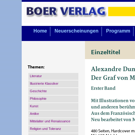
Home
Neuerscheinungen
Programm
Einzeltitel
Alexandre Du
Themen:
Der Graf von M
Literatur
Illustrierte Klassiker
Erster Band
Geschichte
Philosophie
Mit Illustrationen v
und anderen berühm
Kunst
Aus dem Französisch
Antike
Neu bearbeitet von
Mittelalter und Renaissance
Religion und Toleranz
480 Seiten, Hardcover 