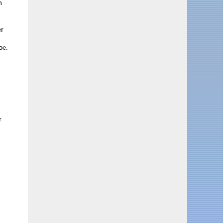
n
er
pe.
r