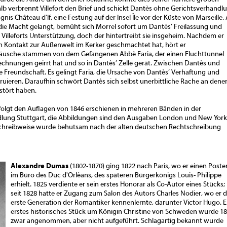
b verbrennt Villefort den Brief und schickt Dantès ohne Gerichtsverhandl
nis Château d'If, eine Festung auf der Insel Île vor der Küste von Marseille. 
e Macht gelangt, bemüht sich Morrel sofort um Dantès’ Freilassung und
 Villeforts Unterstützung, doch der hintertreibt sie insgeheim. Nachdem er
en Kontakt zur Außenwelt im Kerker geschmachtet hat, hört er
räusche stammen von dem Gefangenen Abbé Faria, der einen Fluchttunnel
rechnungen geirrt hat und so in Dantès’ Zelle gerät. Zwischen Dantès und
ge Freundschaft. Es gelingt Faria, die Ursache von Dantès’ Verhaftung und
ruieren. Daraufhin schwört Dantès sich selbst unerbittliche Rache an dene
stört haben.
folgt den Auflagen von 1846 erschienen in mehreren Bänden in der
dlung Stuttgart, die Abbildungen sind den Ausgaben London und New York
hreibweise wurde behutsam nach der alten deutschen Rechtschreibung
Alexandre Dumas
(1802-1870) ging 1822 nach Paris, wo er einen Poste
im Büro des Duc d'Orléans, des späteren Bürgerkönigs Louis- Philippe
erhielt. 1825 verdiente er sein erstes Honorar als Co-Autor eines Stücks;
seit 1828 hatte er Zugang zum Salon des Autors Charles Nodier, wo er d
erste Generation der Romantiker kennenlernte, darunter Victor Hugo. E
erstes historisches Stück um Königin Christine von Schweden wurde 1
zwar angenommen, aber nicht aufgeführt. Schlagartig bekannt wurde