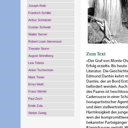
Joseph Roth
Friedrich Schiller
Arthur Schnitzler
Gustav Schwab
Walter Serner
Robert Louis Stevenson
Theodor Storm
Zum Text
August Strindberg
»Der Graf von Monte Ch
Lew Tolstoi
Erfolg erzielte. Bis heut
Anton Tschechow
Literatur. Die Geschicht
Edmond Dantès kehrt mit
Mark Twain
Dantès, der an Bord Ers
Ernst Weiß
befördert werden. Auch s
des Paares ist beschlo
Franz Werfel
Caderousse in einer Schä
Paul Zech
bonapartistischer Agent
Emile Zola
und dem stellvertretende
Harmlosigkeit des jungen
Stefan Zweig
wen der kompromittierend
bekannter Parteigänger 
Königshauses vertritt. W