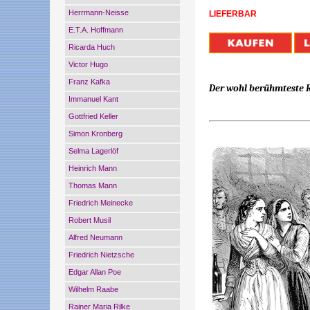
Herrmann-Neisse
LIEFERBAR
E.T.A. Hoffmann
Ricarda Huch
Victor Hugo
Franz Kafka
Der wohl berühmteste 
Immanuel Kant
Gottfried Keller
Simon Kronberg
Selma Lagerlöf
Heinrich Mann
Thomas Mann
Friedrich Meinecke
Robert Musil
Alfred Neumann
Friedrich Nietzsche
Edgar Allan Poe
Wilhelm Raabe
Rainer Maria Rilke