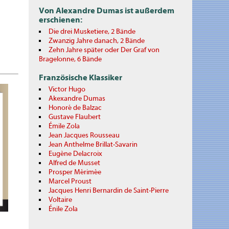
Von Alexandre Dumas ist außerdem
erschienen:
Die drei Musketiere, 2 Bände
Zwanzig Jahre danach, 2 Bände
Zehn Jahre später oder Der Graf von
Bragelonne, 6 Bände
Französische Klassiker
Victor Hugo
Akexandre Dumas
Honoré de Balzac
Gustave Flaubert
Émile Zola
Jean Jacques Rousseau
Jean Anthelme Brillat-Savarin
Eugène Delacroix
Alfred de Musset
Prosper Mérimée
Marcel Proust
Jacques Henri Bernardin de Saint-Pierre
Voltaire
Énile Zola