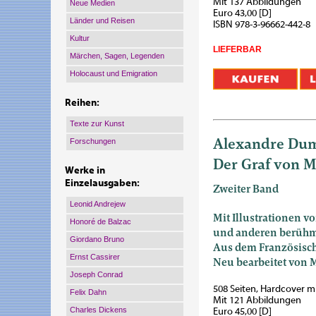
Mit 137 Abbildungen
Neue Medien
Euro 43,00 [D]
Länder und Reisen
ISBN 978-3-96662-442-8
Kultur
LIEFERBAR
Märchen, Sagen, Legenden
Holocaust und Emigration
Reihen:
Texte zur Kunst
Alexandre Du
Forschungen
Der Graf von M
Werke in
Einzelausgaben:
Zweiter Band
Leonid Andrejew
Mit Illustrationen v
Honoré de Balzac
und anderen berühm
Giordano Bruno
Aus dem Französisch
Ernst Cassirer
Neu bearbeitet von
Joseph Conrad
508 Seiten, Hardcover 
Felix Dahn
Mit 121 Abbildungen
Charles Dickens
Euro 45,00 [D]