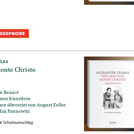
mas
onte Christo
on Beaucé
ten Künstlern
en übersetzt von August Zoller
 Max Pannewitz
mit Schutzumschlag