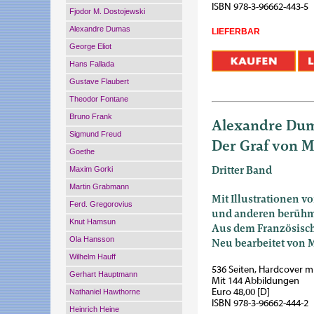
ISBN 978-3-96662-443-5
Fjodor M. Dostojewski
Alexandre Dumas
LIEFERBAR
George Eliot
Hans Fallada
Gustave Flaubert
Theodor Fontane
Bruno Frank
Alexandre Du
Sigmund Freud
Der Graf von M
Goethe
Dritter Band
Maxim Gorki
Martin Grabmann
Mit Illustrationen v
Ferd. Gregorovius
und anderen berühm
Knut Hamsun
Aus dem Französisch
Ola Hansson
Neu bearbeitet von
Wilhelm Hauff
536 Seiten, Hardcover 
Gerhart Hauptmann
Mit 144 Abbildungen
Euro 48,00 [D]
Nathaniel Hawthorne
ISBN 978-3-96662-444-2
Heinrich Heine