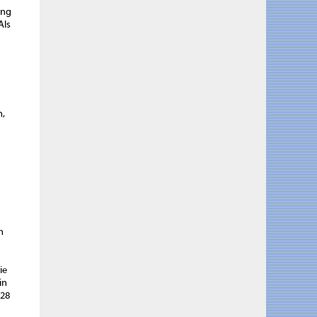
ung
Als
n,
n
ie
in
828