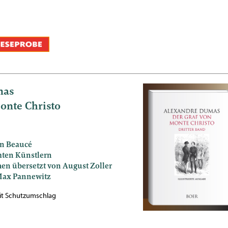
mas
onte Christo
on Beaucé
ten Künstlern
en übersetzt von August Zoller
 Max Pannewitz
mit Schutzumschlag