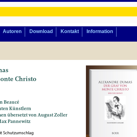
Autoren
Download
Kontakt
Information
mas
onte Christo
on Beaucé
ten Künstlern
en übersetzt von August Zoller
 Max Pannewitz
mit Schutzumschlag