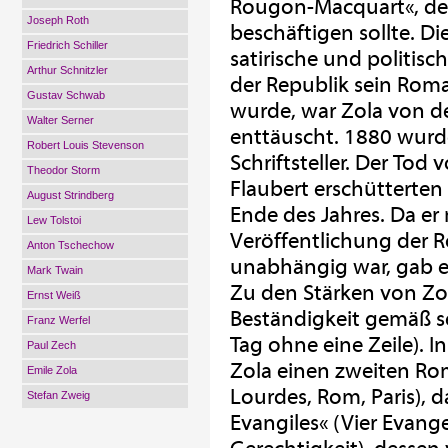
Rougon-Macquart«, der
Joseph Roth
beschäftigen sollte. D
Friedrich Schiller
satirische und politis
Arthur Schnitzler
der Republik sein Roma
Gustav Schwab
wurde, war Zola von der
Walter Serner
enttäuscht. 1880 wurde
Robert Louis Stevenson
Schriftsteller. Der T
Theodor Storm
Flaubert erschütterten
August Strindberg
Ende des Jahres. Da er
Lew Tolstoi
Veröffentlichung der 
Anton Tschechow
unabhängig war, gab er 
Mark Twain
Zu den Stärken von Zol
Ernst Weiß
Beständigkeit gemäß se
Franz Werfel
Tag ohne eine Zeile). I
Paul Zech
Zola einen zweiten Roma
Emile Zola
Lourdes, Rom, Paris), d
Stefan Zweig
Evangiles« (Vier Evange