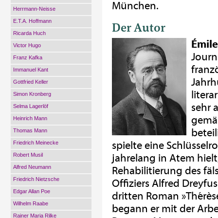
München.
Herrmann-Neisse
E.T.A. Hoffmann
Der Autor
Ricarda Huch
Émile
Victor Hugo
Journa
Franz Kafka
franz
Immanuel Kant
Jahrh
Gottfried Keller
liter
Simon Kronberg
sehr a
Selma Lagerlöf
gemäß
Heinrich Mann
beteil
Thomas Mann
spielte eine Schlüsselro
Friedrich Meinecke
Robert Musil
jahrelang in Atem hiel
Alfred Neumann
Rehabilitierung des fä
Friedrich Nietzsche
Offiziers Alfred Dreyfu
Edgar Allan Poe
dritten Roman »Thérèse
Wilhelm Raabe
begann er mit der Arb
Rainer Maria Rilke