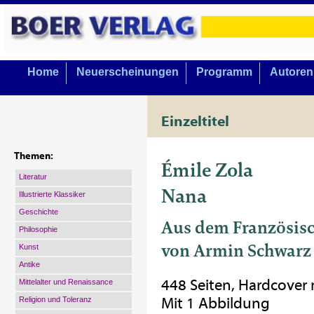
Home
Neuerscheinungen
Programm
Autoren
Einzeltitel
Themen:
Émile Zola
Literatur
Nana
Illustrierte Klassiker
Geschichte
Aus dem Französisc
Philosophie
von Armin Schwarz
Kunst
Antike
448 Seiten, Hardcover
Mittelalter und Renaissance
Mit 1 Abbildung
Religion und Toleranz