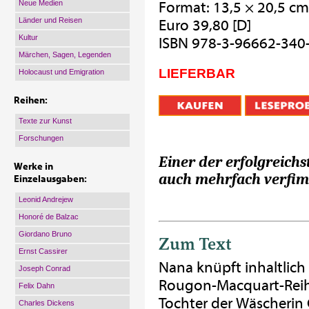
Neue Medien
Format: 13,5 × 20,5 cm
Länder und Reisen
Euro 39,80 [D]
Kultur
ISBN 978-3-96662-340
Märchen, Sagen, Legenden
LIEFERBAR
Holocaust und Emigration
Reihen:
Texte zur Kunst
Forschungen
Einer der erfolgreich
Werke in
auch mehrfach verfim
Einzelausgaben:
Leonid Andrejew
Honoré de Balzac
Giordano Bruno
Zum Text
Ernst Cassirer
Nana knüpft inhaltlic
Joseph Conrad
Rougon-Macquart-Reihe 
Felix Dahn
Tochter der Wäscherin 
Charles Dickens