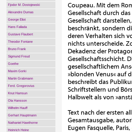
Coupeau. Mit dem Roma
Fjodor M. Dostojewski
Gesellschaft durch da
Alexandre Dumas
Gesellschaft darstellen
George Eliot
beschränkt, sondern di
Hans Fallada
deren Verhalten sich 
Gustave Flaubert
Theodor Fontane
nichts unterscheide. Zo
Bruno Frank
Dekadenz der Protagon
Sigmund Freud
Gesellschaftsschicht. 
Goethe
gesellschaftlichem Anse
Maxim Gorki
»blonden Venus« auf de
Martin Grabmann
beschreibt das Publiku
Ferd. Gregorovius
Schriftstellern und Bö
Knut Hamsun
Halbwelt als von »anst
Ola Hansson
Wilhelm Hauff
Text nach der ersten a
Gerhart Hauptmann
Gesamtausgabe, autoris
Nathaniel Hawthorne
Eugen Fasquelle, Paris,
Heinrich Heine