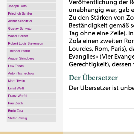
Veröffentlichung der 
Joseph Roth
unabhängig war, gab er 
Friedrich Schiller
Zu den Stärken von Zol
Arthur Schnitzler
Beständigkeit gemäß se
Gustav Schwab
Tag ohne eine Zeile). I
Walter Serner
Zola einen zweiten Roma
Robert Louis Stevenson
Lourdes, Rom, Paris), d
Theodor Storm
Evangiles« (Vier Evange
August Strindberg
Gerechtigkeit), dessen 
Lew Tolstoi
Anton Tschechow
Der Übersetzer
Mark Twain
Der Übersetzer ist unb
Ernst Weiß
Franz Werfel
Paul Zech
Emile Zola
Stefan Zweig