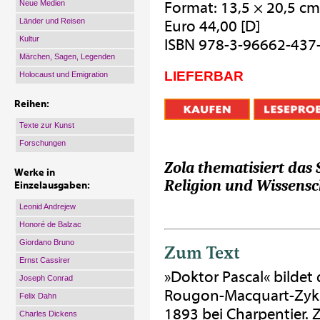
Neue Medien
Format: 13,5 × 20,5 cm
Länder und Reisen
Euro 44,00 [D]
Kultur
ISBN 978-3-96662-437
Märchen, Sagen, Legenden
LIEFERBAR
Holocaust und Emigration
Reihen:
Texte zur Kunst
Forschungen
Zola thematisiert das
Werke in
Religion und Wissensc
Einzelausgaben:
Leonid Andrejew
Honoré de Balzac
Giordano Bruno
Zum Text
Ernst Cassirer
»Doktor Pascal« bildet
Joseph Conrad
Rougon-Macquart-Zyklu
Felix Dahn
1893 bei Charpentier. 
Charles Dickens