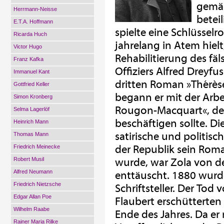
gemäß
Herrmann-Neisse
beteil
E.T.A. Hoffmann
spielte eine Schlüsselro
Ricarda Huch
jahrelang in Atem hiel
Victor Hugo
Rehabilitierung des fä
Franz Kafka
Offiziers Alfred Dreyfu
Immanuel Kant
dritten Roman »Thérèse
Gottfried Keller
begann er mit der Arb
Simon Kronberg
Rougon-Macquart«, der
Selma Lagerlöf
beschäftigen sollte. D
Heinrich Mann
satirische und politis
Thomas Mann
der Republik sein Roma
Friedrich Meinecke
Robert Musil
wurde, war Zola von der
Alfred Neumann
enttäuscht. 1880 wurde
Friedrich Nietzsche
Schriftsteller. Der T
Edgar Allan Poe
Flaubert erschütterten
Wilhelm Raabe
Ende des Jahres. Da er
Rainer Maria Rilke