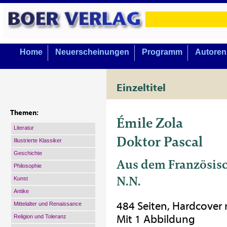
Home
Neuerscheinungen
Programm
Autoren
Einzeltitel
Themen:
Émile Zola
Literatur
Doktor Pascal
Illustrierte Klassiker
Geschichte
Aus dem Französisc
Philosophie
N.N.
Kunst
Antike
484 Seiten, Hardcover
Mittelalter und Renaissance
Mit 1 Abbildung
Religion und Toleranz