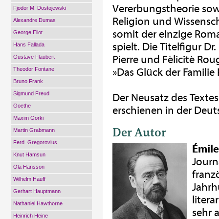
Vererbungstheorie sow
Fjodor M. Dostojewski
Religion und Wissenscha
Alexandre Dumas
somit der einzige Roma
George Eliot
spielt. Die Titelfigur 
Hans Fallada
Pierre und Félicité Ro
Gustave Flaubert
Theodor Fontane
»Das Glück der Familie
Bruno Frank
Sigmund Freud
Der Neusatz des Textes
Goethe
erschienen in der Deut
Maxim Gorki
Der Autor
Martin Grabmann
Ferd. Gregorovius
Émile
Knut Hamsun
Journa
Ola Hansson
franz
Wilhelm Hauff
Jahrh
Gerhart Hauptmann
liter
Nathaniel Hawthorne
sehr a
Heinrich Heine