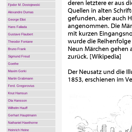
deren letztere er aus 
Fjodor M. Dostojewski
Quellen in alten Schri
Alexandre Dumas
gefunden, aber auch Hi
George Eliot
angenommen. Die Märc
Hans Fallada
mit kurzen Eingangsno
Gustave Flaubert
wurde die Reihenfolge 
Theodor Fontane
Neun Märchen gehen au
Bruno Frank
zurück. [Wikipedia]
Sigmund Freud
Goethe
Der Neusatz und die Il
Maxim Gorki
1853, erschienen im V
Martin Grabmann
Ferd. Gregorovius
Knut Hamsun
Ola Hansson
Wilhelm Hauff
Gerhart Hauptmann
Nathaniel Hawthorne
Heinrich Heine