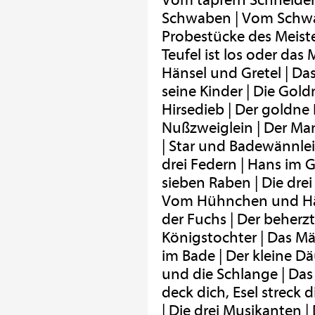
Vom tapfern Schneider
Schwaben | Vom Schwab
Probestücke des Meister
Teufel ist los oder das
Hänsel und Gretel | Da
seine Kinder | Die Gold
Hirsedieb | Der goldne
Nußzweiglein | Der Man
| Star und Badewännlei
drei Federn | Hans im G
sieben Raben | Die drei
Vom Hühnchen und Häh
der Fuchs | Der beherz
Königstochter | Das 
im Bade | Der kleine D
und die Schlange | Das 
deck dich, Esel streck
| Die drei Musikanten |