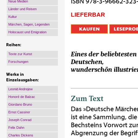
ISBN 978-3-96662-323
Neue Medien
Länder und Reisen
LIEFERBAR
Kultur
Märchen, Sagen, Legenden
Holocaust und Emigration
Reihen:
Eines der beliebteste
Texte zur Kunst
Deutschen,
Forschungen
wunderschön illustrier
Werke in
Einzelausgaben:
Leonid Andrejew
Zum Text
Honoré de Balzac
Giordano Bruno
Das »Deutsche Märchen
Ernst Cassirer
ist eine Sammlung, die
Joseph Conrad
Bechsteins Vorwort zu
Felix Dahn
Abgrenzung der Begrif
Charles Dickens