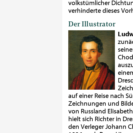
volkstümlicher Dichtun
verhinderte dieses Vor
Der Illustrator
Ludw
zunäc
seine
Chod
auszu
eine
Dresd
Zeich
auf einer Reise nach Sü
Zeichnungen und Bilder
von Russland Elisabet
hielt sich Richter in 
den Verleger Johann C