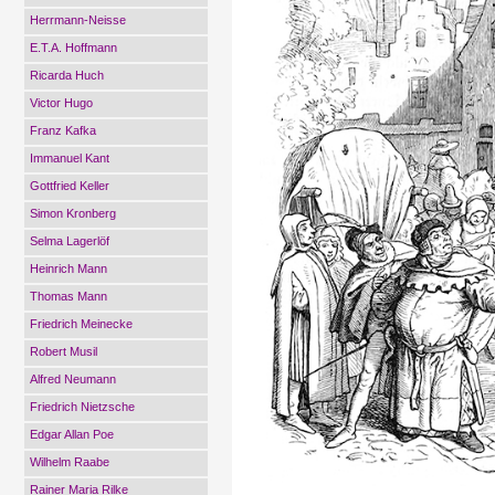
Herrmann-Neisse
E.T.A. Hoffmann
Ricarda Huch
Victor Hugo
Franz Kafka
Immanuel Kant
Gottfried Keller
Simon Kronberg
Selma Lagerlöf
Heinrich Mann
Thomas Mann
Friedrich Meinecke
Robert Musil
Alfred Neumann
Friedrich Nietzsche
Edgar Allan Poe
Wilhelm Raabe
Rainer Maria Rilke