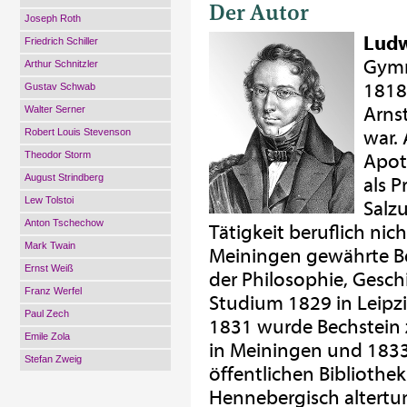
Der Autor
Joseph Roth
Ludw
Friedrich Schiller
Gymn
Arthur Schnitzler
1818
Gustav Schwab
Arnst
Walter Serner
Robert Louis Stevenson
war. 
Theodor Storm
Apot
August Strindberg
als 
Lew Tolstoi
Salzu
Anton Tschechow
Tätigkeit beruflich nic
Mark Twain
Meiningen gewährte B
Ernst Weiß
der Philosophie, Gesch
Franz Werfel
Studium 1829 in Leipzi
Paul Zech
1831 wurde Bechstein 
Emile Zola
in Meiningen und 1833
Stefan Zweig
öffentlichen Bibliothe
Hennebergisch altertu