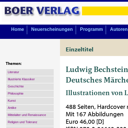
Home
Neuerscheinungen
Programm
Autoren
Einzeltitel
Themen:
Ludwig Bechstei
Literatur
Deutsches Märch
Illustrierte Klassiker
Geschichte
Illustrationen von 
Philosophie
Kunst
488 Seiten, Hardcover
Antike
Mit 167 Abbildungen
Mittelalter und Renaissance
Euro 46,00 [D]
Religion und Toleranz