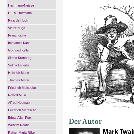
Herrmann-Neisse
E.T.A. Hoffmann
Ricarda Huch
Victor Hugo
Franz Kafka
Immanuel Kant
Gottfried Keller
Simon Kronberg
Selma Lagerlöf
Heinrich Mann
Thomas Mann
Friedrich Meinecke
Robert Musil
Alfred Neumann
Friedrich Nietzsche
Edgar Allan Poe
Der Autor
Wilhelm Raabe
Mark Twai
Rainer Maria Rilke