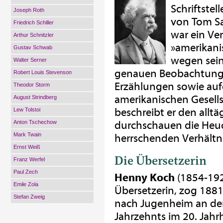
Schriftstel
Joseph Roth
von Tom Sa
Friedrich Schiller
war ein Ver
Arthur Schnitzler
»amerikani
Gustav Schwab
wegen sein
Walter Serner
genauen Beobachtunge
Robert Louis Stevenson
Erzählungen sowie aufg
Theodor Storm
amerikanischen Gesell
August Strindberg
beschreibt er den allt
Lew Tolstoi
Anton Tschechow
durchschauen die Heuc
Mark Twain
herrschenden Verhältni
Ernst Weiß
Die Übersetzerin
Franz Werfel
Paul Zech
Henny Koch
(1854-192
Emile Zola
Übersetzerin, zog 1881
Stefan Zweig
nach Jugenheim an der
Jahrzehnts im 20. Jahrh