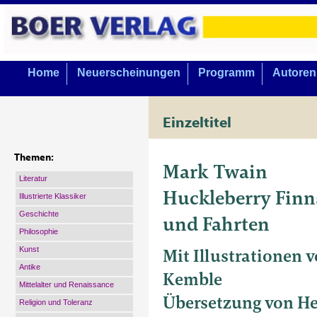
Home
Neuerscheinungen
Programm
Autoren
Einzeltitel
Themen:
Mark Twain
Literatur
Huckleberry Finn
Illustrierte Klassiker
Geschichte
und Fahrten
Philosophie
Mit Illustrationen
Kunst
Antike
Kemble
Mittelalter und Renaissance
Übersetzung von H
Religion und Toleranz