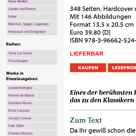
Neue Medien
348 Seiten, Hardcover
Länder und Reisen
Mit 146 Abbildungen
Kultur
Format 13,5 x 20,5 cm
Märchen, Sagen, Legenden
Euro 39,80 [D]
Holocaust und Emigration
ISBN 978-3-96662-524
Reihen:
LIEFERBAR
Texte zur Kunst
Forschungen
Werke in
Einzelausgaben:
Leonid Andrejew
Eines der berühmten 
Honoré de Balzac
das zu den Klassikern 
Giordano Bruno
Ernst Cassirer
Zum Text
Joseph Conrad
Felix Dahn
Da ihr gewiß schon di
Charles Dickens