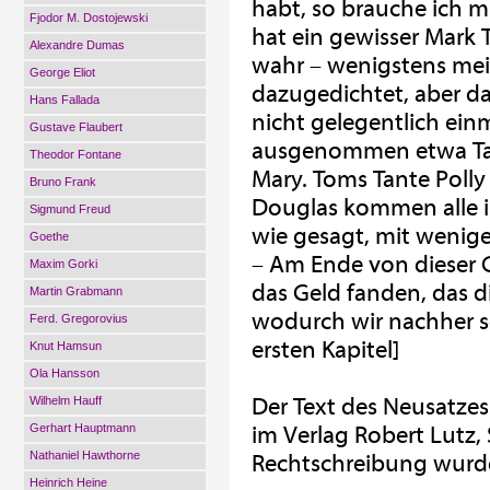
habt, so brauche ich m
Fjodor M. Dostojewski
hat ein gewisser Mark 
Alexandre Dumas
wahr – wenigstens meis
George Eliot
dazugedichtet, aber da
Hans Fallada
nicht gelegentlich ein
Gustave Flaubert
ausgenommen etwa Tan
Theodor Fontane
Mary. Toms Tante Poll
Bruno Frank
Douglas kommen alle 
Sigmund Freud
wie gesagt, mit wenig
Goethe
– Am Ende von dieser G
Maxim Gorki
das Geld fanden, das d
Martin Grabmann
wodurch wir nachher s
Ferd. Gregorovius
ersten Kapitel]
Knut Hamsun
Ola Hansson
Der Text des Neusatzes
Wilhelm Hauff
Gerhart Hauptmann
im Verlag Robert Lutz, 
Nathaniel Hawthorne
Rechtschreibung wurde
Heinrich Heine