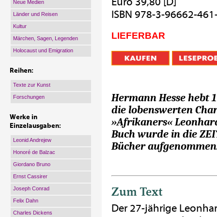
Euro 39,80 [D]
Neue Medien
ISBN 978-3-96662-461
Länder und Reisen
Kultur
LIEFERBAR
Märchen, Sagen, Legenden
Holocaust und Emigration
Reihen:
Texte zur Kunst
Hermann Hesse hebt 
Forschungen
die lobenswerten Cha
Werke in
»Afrikaners« Leonhar
Einzelausgaben:
Buch wurde in die ZEI
Leonid Andrejew
Bücher aufgenommen
Honoré de Balzac
Giordano Bruno
Ernst Cassirer
Zum Text
Joseph Conrad
Felix Dahn
Der 27-jährige Leonha
Charles Dickens