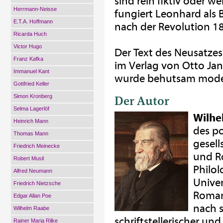
sind rein fiktiv oder w
Herrmann-Neisse
fungiert Leonhard als 
E.T.A. Hoffmann
nach der Revolution 1
Ricarda Huch
Victor Hugo
Der Text des Neusatzes
Franz Kafka
im Verlag von Otto Jan
Immanuel Kant
wurde behutsam moder
Gottfried Keller
Der Autor
Simon Kronberg
Selma Lagerlöf
Wilhe
Heinrich Mann
des po
Thomas Mann
gesell
Friedrich Meinecke
und Ro
Robert Musil
Philo
Alfred Neumann
Univer
Friedrich Nietzsche
Roman 
Edgar Allan Poe
nach 
Wilhelm Raabe
schriftstellerischer und
Rainer Maria Rilke