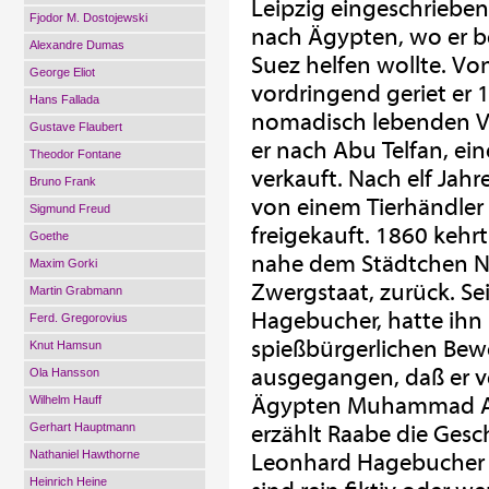
Leipzig eingeschrieben
Fjodor M. Dostojewski
nach Ägypten, wo er 
Alexandre Dumas
Suez helfen wollte. Vo
George Eliot
vordringend geriet er 
Hans Fallada
nomadisch lebenden Vo
Gustave Flaubert
er nach Abu Telfan, eine
Theodor Fontane
verkauft. Nach elf Jahr
Bruno Frank
von einem Tierhändler
Sigmund Freud
freigekauft. 1860 kehr
Goethe
nahe dem Städtchen N
Maxim Gorki
Zwergstaat, zurück. Sei
Martin Grabmann
Hagebucher, hatte ihn b
Ferd. Gregorovius
spießbürgerlichen Bew
Knut Hamsun
ausgegangen, daß er v
Ola Hansson
Ägypten Muhammad Ali 
Wilhelm Hauff
Gerhart Hauptmann
erzählt Raabe die Gesc
Nathaniel Hawthorne
Leonhard Hagebucher mi
Heinrich Heine