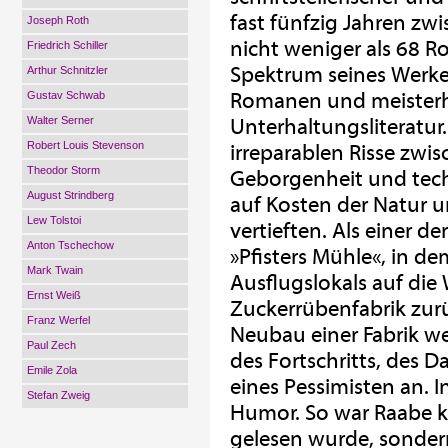
fast fünfzig Jahren z
Joseph Roth
nicht weniger als 68 
Friedrich Schiller
Spektrum seines Werkes
Arthur Schnitzler
Romanen und meisterhaf
Gustav Schwab
Walter Serner
Unterhaltungsliteratur
Robert Louis Stevenson
irreparablen Risse zw
Theodor Storm
Geborgenheit und techn
August Strindberg
auf Kosten der Natur 
Lew Tolstoi
vertieften. Als einer d
Anton Tschechow
»Pfisters Mühle«, in de
Mark Twain
Ausflugslokals auf di
Ernst Weiß
Zuckerrübenfabrik zurü
Franz Werfel
Neubau einer Fabrik we
Paul Zech
des Fortschritts, des 
Emile Zola
eines Pessimisten an.
Stefan Zweig
Humor. So war Raabe ke
gelesen wurde, sondern