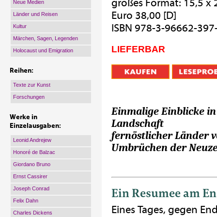
großes Format: 15,5 x
Neue Medien
Euro 38,00 [D]
Länder und Reisen
ISBN 978-3-96662-397
Kultur
Märchen, Sagen, Legenden
LIEFERBAR
Holocaust und Emigration
Reihen:
Texte zur Kunst
Forschungen
Einmalige Einblicke in
Werke in
Landschaft
Einzelausgaben:
fernöstlicher Länder 
Leonid Andrejew
Umbrüchen der Neuzei
Honoré de Balzac
Giordano Bruno
Ernst Cassirer
Ein Resumee am End
Joseph Conrad
Felix Dahn
Eines Tages, gegen En
Charles Dickens