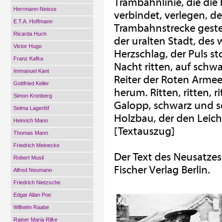
Trambahnlinie, die di
Herrmann-Neisse
verbindet, verlegen, 
E.T.A. Hoffmann
Trambahnstrecke gestel
Ricarda Huch
der uralten Stadt, des 
Victor Hugo
Herzschlag, der Puls st
Franz Kafka
Nacht ritten, auf schw
Immanuel Kant
Reiter der Roten Arme
Gottfried Keller
herum. Ritten, ritten, 
Simon Kronberg
Galopp, schwarz und 
Selma Lagerlöf
Holzbau, der den Leich
Heinrich Mann
[Textauszug]
Thomas Mann
Friedrich Meinecke
Der Text des Neusatzes
Robert Musil
Fischer Verlag Berlin.
Alfred Neumann
Friedrich Nietzsche
Edgar Allan Poe
Wilhelm Raabe
Rainer Maria Rilke