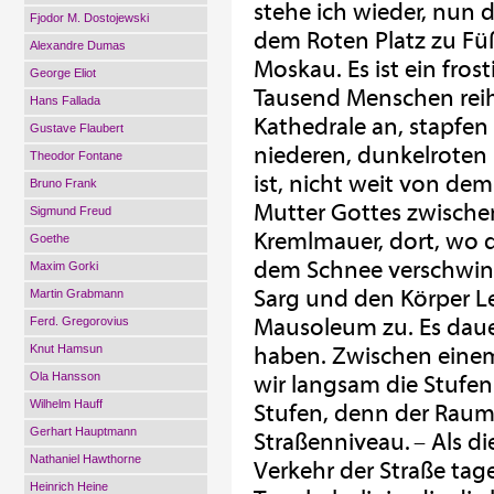
stehe ich wieder, nun 
Fjodor M. Dostojewski
dem Roten Platz zu Fü
Alexandre Dumas
Moskau. Es ist ein frost
George Eliot
Tausend Menschen reihe
Hans Fallada
Kathedrale an, stapfen
Gustave Flaubert
niederen, dunkelroten 
Theodor Fontane
ist, nicht weit von dem 
Bruno Frank
Mutter Gottes zwische
Sigmund Freud
Kremlmauer, dort, wo d
Goethe
dem Schnee verschwin
Maxim Gorki
Sarg und den Körper L
Martin Grabmann
Mausoleum zu. Es dauer
Ferd. Gregorovius
Knut Hamsun
haben. Zwischen einem
Ola Hansson
wir langsam die Stufen
Wilhelm Hauff
Stufen, denn der Raum 
Gerhart Hauptmann
Straßenniveau. – Als 
Nathaniel Hawthorne
Verkehr der Straße tag
Heinrich Heine