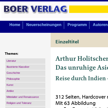
Home
Neuerscheinungen
Programm
Autoren
Einzeltitel
Themen:
Arthur Holitsche
Literatur
Das unruhige Asi
Illustrierte Klassiker
Geschichte
Reise durch Indien 
Philosophie
Kunst
Antike
312 Seiten, Hardcover
Mittelalter und Renaissance
Mit 63 Abbildung
Religion und Toleranz