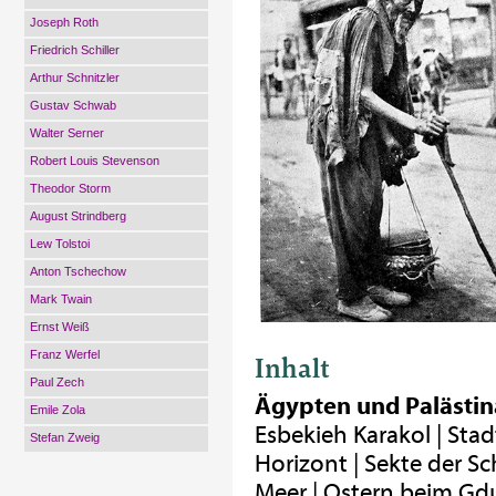
Joseph Roth
Friedrich Schiller
Arthur Schnitzler
Gustav Schwab
Walter Serner
Robert Louis Stevenson
Theodor Storm
August Strindberg
Lew Tolstoi
Anton Tschechow
Mark Twain
Ernst Weiß
Franz Werfel
Inhalt
Paul Zech
Ägypten und Palästin
Emile Zola
Esbekieh Karakol | Sta
Stefan Zweig
Horizont | Sekte der Sc
Meer | Ostern beim Gd