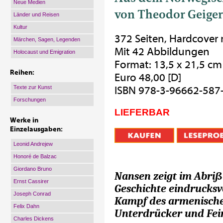
Neue Medien
von Theodor Geiger
Länder und Reisen
Kultur
372 Seiten, Hardcover
Märchen, Sagen, Legenden
Mit 42 Abbildungen
Holocaust und Emigration
Format: 13,5 x 21,5 cm
Reihen:
Euro 48,00 [D]
Texte zur Kunst
ISBN 978-3-96662-587
Forschungen
LIEFERBAR
Werke in
Einzelausgaben:
Leonid Andrejew
Honoré de Balzac
Giordano Bruno
Nansen zeigt im Abri
Ernst Cassirer
Geschichte eindrucksv
Joseph Conrad
Kampf des armenische
Felix Dahn
Unterdrücker und Fei
Charles Dickens