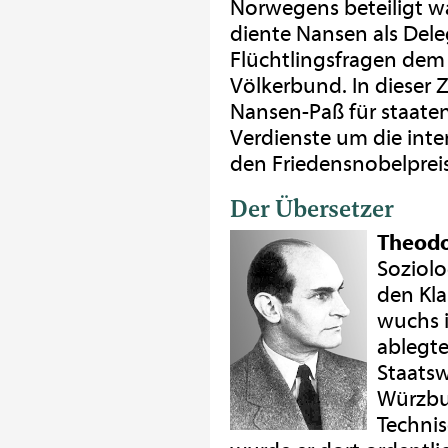
Norwegens beteiligt wa
diente Nansen als Del
Flüchtlingsfragen dem
Völkerbund. In dieser Z
Nansen-Paß für staatenl
Verdienste um die inter
den Friedensnobelpreis
Der Übersetzer
Theodo
Soziolo
den Kla
wuchs i
ablegte
Staatsw
Würzbur
Techni