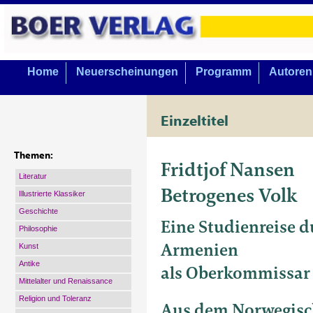
Home
Neuerscheinungen
Programm
Autoren
Einzeltitel
Themen:
Fridtjof Nansen
Literatur
Betrogenes Volk
Illustrierte Klassiker
Geschichte
Eine Studienreise 
Philosophie
Armenien
Kunst
Antike
als Oberkommissar
Mittelalter und Renaissance
Religion und Toleranz
Aus dem Norwegisc