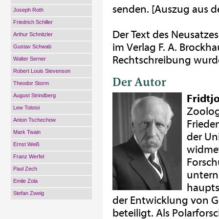
senden. [Auszug aus d
Joseph Roth
Friedrich Schiller
Der Text des Neusatzes
Arthur Schnitzler
im Verlag F. A. Brockha
Gustav Schwab
Rechtschreibung wurde
Walter Serner
Robert Louis Stevenson
Der Autor
Theodor Storm
August Strindberg
Fridtj
Lew Tolstoi
Zoolog
Anton Tschechow
Friede
Mark Twain
der Uni
Ernst Weiß
widmet
Franz Werfel
Forsch
Paul Zech
untern
Emile Zola
haupts
Stefan Zweig
der Entwicklung von G
beteiligt. Als Polarfors