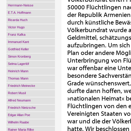
Herrmann-Neisse
50000 Flüchtlingen na
E.T.A. Hoffmann
der Republik Armenien 
Ricarda Huch
durch künstliche Bewä
Victor Hugo
Völkerbundrat wurde a
Franz Kafka
Geldmittel, schätzung
Immanuel Kant
aufzubringen. Um sich
Gottfried Keller
Plan oder andere Mögl
Simon Kronberg
Unterbringung von Flü
Selma Lagerlöf
war offenbar eine Unt
Heinrich Mann
besondere Sachverstän
Thomas Mann
Grade wünschenswert, 
Friedrich Meinecke
durfte dann hoffen, we
Robert Musil
»nationalen Heimat« b
Alfred Neumann
Flüchtlingen von den
Friedrich Nietzsche
Vereinigten Staaten v
Edgar Allan Poe
war und die der Völker
Wilhelm Raabe
hatte. Wir beschlosse
Rainer Maria Rilke