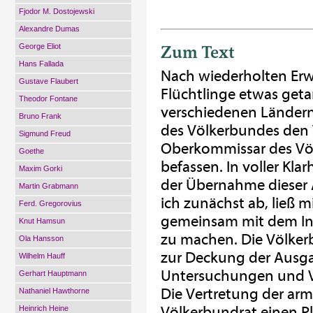
Fjodor M. Dostojewski
Alexandre Dumas
Zum Text
George Eliot
Hans Fallada
Nach wiederholten Erw
Gustave Flaubert
Flüchtlinge etwas geta
Theodor Fontane
verschiedenen Ländern 
Bruno Frank
des Völkerbundes den V
Sigmund Freud
Oberkommissar des Völ
Goethe
befassen. In voller Kla
Maxim Gorki
der Übernahme dieser 
Martin Grabmann
ich zunächst ab, ließ m
Ferd. Gregorovius
gemeinsam mit dem Int
Knut Hamsun
zu machen. Die Völke
Ola Hansson
zur Deckung der Ausga
Wilhelm Hauff
Untersuchungen und V
Gerhart Hauptmann
Die Vertretung der ar
Nathaniel Hawthorne
Völkerbundrat einen Pl
Heinrich Heine