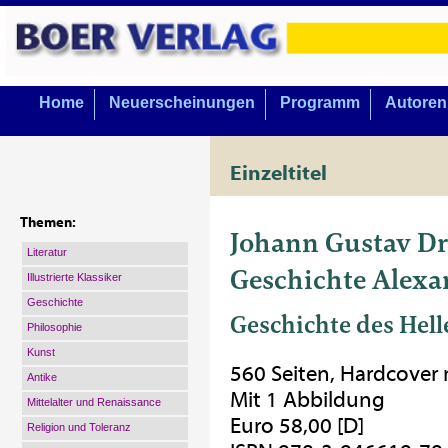
Home
Neuerscheinungen
Programm
Autoren
Einzeltitel
Themen:
Johann Gustav D
Literatur
Geschichte Alexa
Illustrierte Klassiker
Geschichte
Geschichte des Hel
Philosophie
Kunst
560 Seiten, Hardcover
Antike
Mit 1 Abbildung
Mittelalter und Renaissance
Euro 58,00 [D]
Religion und Toleranz