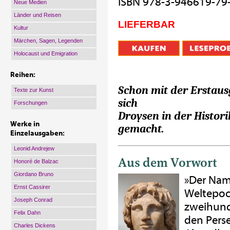
ISBN 978-3-946619-79
Neue Medien
Länder und Reisen
LIEFERBAR
Kultur
Märchen, Sagen, Legenden
Holocaust und Emigration
Reihen:
Schon mit der Erstaus
Texte zur Kunst
sich
Forschungen
Droysen in der Histor
Werke in
gemacht.
Einzelausgaben:
Leonid Andrejew
Aus dem Vorwort
Honoré de Balzac
Giordano Bruno
»Der Nam
Ernst Cassirer
Weltepoc
Joseph Conrad
zweihund
Felix Dahn
den Perse
Charles Dickens