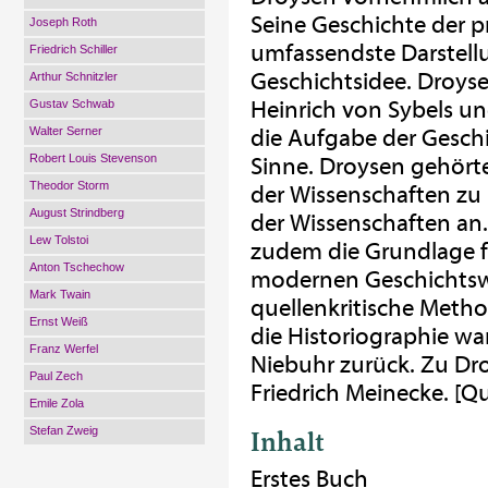
Seine Geschichte der pr
Joseph Roth
umfassendste Darstell
Friedrich Schiller
Geschichtsidee. Droyse
Arthur Schnitzler
Heinrich von Sybels un
Gustav Schwab
Walter Serner
die Aufgabe der Gesch
Robert Louis Stevenson
Sinne. Droysen gehörte
Theodor Storm
der Wissenschaften zu
August Strindberg
der Wissenschaften an.
Lew Tolstoi
zudem die Grundlage f
Anton Tschechow
modernen Geschichtswi
Mark Twain
quellenkritische Metho
Ernst Weiß
die Historiographie wa
Franz Werfel
Niebuhr zurück. Zu Dr
Paul Zech
Friedrich Meinecke. [Qu
Emile Zola
Stefan Zweig
Inhalt
Erstes Buch