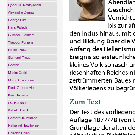
Abendlan
Fjodor M. Dostojewski
Geschicht
Alexandre Dumas
Vernichtu
George Eliot
bis zur a
Hans Fallada
den Indus hinaus, mit 
Gustave Flaubert
und Bildung über die V
Theodor Fontane
Anfang des Hellenismus
Bruno Frank
Ereignis so erstaunlich
Sigmund Freud
kleines Volk so rasch 
Goethe
riesenhaften Reiches n
Maxim Gorki
zertrümmerten Baues 
Martin Grabmann
Völkerlebens zu begrü
Ferd. Gregorovius
Knut Hamsun
Zum Text
Ola Hansson
Der Text des vorliegen
Wilhelm Hauff
Gerhart Hauptmann
Auflage 1877/78 (von D
Nathaniel Hawthorne
Grundlage der alten 
Heinrich Heine