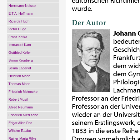
editorischen Richtlini
Herrmann-Neisse
wurde.
E.T.A. Hoffmann
Der Autor
Ricarda Huch
Victor Hugo
Johann 
Franz Kafka
bedeuten
Immanuel Kant
Geschicht
Gottfried Keller
Frankfur
Simon Kronberg
dem wich
Selma Lagerlöf
dem Gymn
Heinrich Mann
Philologi
Thomas Mann
Lachmann
Friedrich Meinecke
Professor an der Friedri
Robert Musil
Professor an der Univer
Alfred Neumann
wieder an der Universitä
Friedrich Nietzsche
seinem Erstlingswerk, 
Edgar Allan Poe
1833 in die erste Reihe 
Wilhelm Raabe
Droysen vornehmlich a
Rainer Maria Rilke