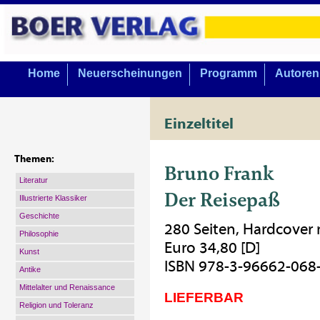
Home
Neuerscheinungen
Programm
Autoren
Einzeltitel
Themen:
Bruno Frank
Literatur
Der Reisepaß
Illustrierte Klassiker
Geschichte
280 Seiten, Hardcover
Philosophie
Euro 34,80 [D]
Kunst
ISBN 978-3-96662-068
Antike
Mittelalter und Renaissance
LIEFERBAR
Religion und Toleranz