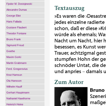
Fjodor M. Dostojewski
Textauszug
Alexandre Dumas
»Es waren die ›Desastre
George Eliot
jedes einzelne radiert
Hans Fallada
schon, daß er diese »K
Gustave Flaubert
würde als ehemals; Was
Theodor Fontane
Nacht um Nacht, hier ha
Bruno Frank
Sigmund Freud
besessen, es Kunst werd
Goethe
Trauer, achtzigmal ges
Maxim Gorki
stumpfen Hohn der ge
Martin Grabmann
schnöder Untat, die de
Ferd. Gregorovius
und anpries – damals 
Knut Hamsun
Zum Autor
Ola Hansson
Wilhelm Hauff
Bruno
Gerhart Hauptmann
Szener
Nathaniel Hawthorne
maßgeb
Heinrich Heine