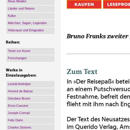
Neue Medien
Länder und Reisen
Kultur
Märchen, Sagen, Legenden
Holocaust und Emigration
Bruno Franks zweiter
Reihen:
Texte zur Kunst
Forschungen
Zum Text
Werke in
Einzelausgaben:
In »Der Reisepaß« bete
Leonid Andrejew
an einem Putschversuch
Honoré de Balzac
Festnahme, befreit den
Giordano Bruno
flieht mit ihm nach En
Ernst Cassirer
Joseph Conrad
Der Text des Neusatzes
Felix Dahn
im Querido Verlag, Am
Charles Dickens