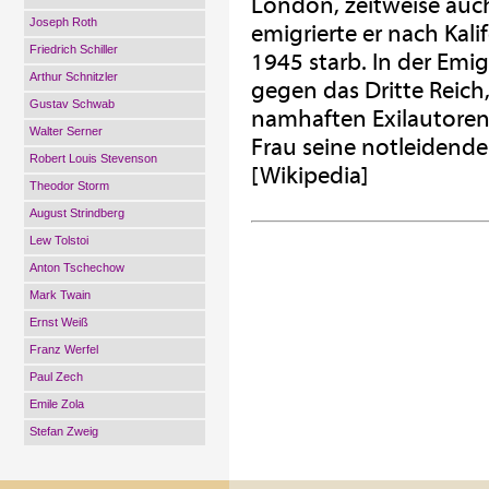
London, zeitweise auch
Joseph Roth
emigrierte er nach Kal
Friedrich Schiller
1945 starb. In der Emig
Arthur Schnitzler
gegen das Dritte Reic
Gustav Schwab
namhaften Exilautoren
Walter Serner
Frau seine notleidende
Robert Louis Stevenson
[Wikipedia]
Theodor Storm
August Strindberg
Lew Tolstoi
Anton Tschechow
Mark Twain
Ernst Weiß
Franz Werfel
Paul Zech
Emile Zola
Stefan Zweig