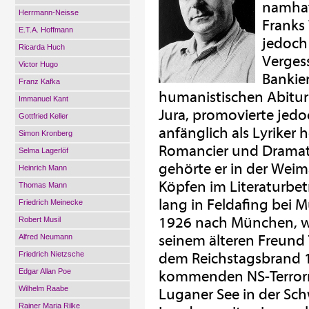
namhaf
Herrmann-Neisse
Franks
E.T.A. Hoffmann
jedoch 
Ricarda Huch
Verges
Victor Hugo
Bankie
Franz Kafka
humanistischen Abitur
Immanuel Kant
Jura, promovierte jedoc
Gottfried Keller
anfänglich als Lyriker h
Simon Kronberg
Romancier und Dramatik
Selma Lagerlöf
gehörte er in der Weim
Heinrich Mann
Köpfen im Literaturbetr
Thomas Mann
lang in Feldafing bei 
Friedrich Meinecke
1926 nach München, wo
Robert Musil
seinem älteren Freun
Alfred Neumann
Friedrich Nietzsche
dem Reichstagsbrand 19
Edgar Allan Poe
kommenden NS-Terrorre
Wilhelm Raabe
Luganer See in der Sc
Rainer Maria Rilke