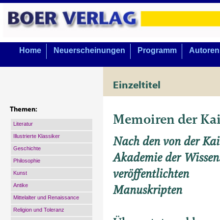
Home
Neuerscheinungen
Programm
Autoren
Einzeltitel
Themen:
Memoiren der Kais
Literatur
Illustrierte Klassiker
Nach den von der Kai
Geschichte
Akademie der Wissen
Philosophie
veröffentlichten
Kunst
Manuskripten
Antike
Mittelalter und Renaissance
Religion und Toleranz