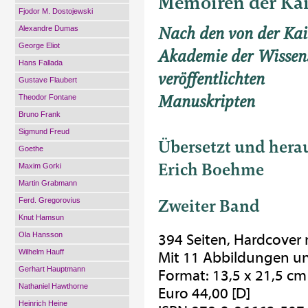
Memoiren der Kais
Fjodor M. Dostojewski
Nach den von der Kai
Alexandre Dumas
George Eliot
Akademie der Wissen
Hans Fallada
veröffentlichten
Gustave Flaubert
Manuskripten
Theodor Fontane
Bruno Frank
Sigmund Freud
Übersetzt und hera
Goethe
Erich Boehme
Maxim Gorki
Martin Grabmann
Zweiter Band
Ferd. Gregorovius
Knut Hamsun
Ola Hansson
394 Seiten, Hardcover
Wilhelm Hauff
Mit 11 Abbildungen 
Gerhart Hauptmann
Format: 13,5 x 21,5 cm
Nathaniel Hawthorne
Euro 44,00 [D]
Heinrich Heine