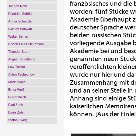
französisches und die 
Joseph Roth
worden, fünf Stücke w
Friedrich Schiller
Akademie überhaupt z
Arthur Schnitzler
deutscher Sprache werd
Gustav Schwab
beiden russischen Stüc
Walter Serner
vorliegende Ausgabe b
Robert Louis Stevenson
Akademie bei und besch
Theodor Storm
genannten neun Stück
August Strindberg
veröffentlichten klein
Lew Tolstoi
wurde nur hier und da
Anton Tschechow
Zusammenhang mit den
Mark Twain
und an seiner Stelle i
Ernst Weiß
Anhang sind einige Stü
Franz Werfel
kaiserlichen Memoirens
Paul Zech
können. [Aus der Einle
Emile Zola
Stefan Zweig