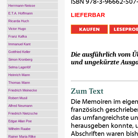
ISBN 978-3-96662-507
Herrmann-Neisse
E.T.A. Hoffmann
LIEFERBAR
Ricarda Huch
Victor Hugo
Franz Kafka
Immanuel Kant
Gottfried Keller
Die ausführlich vom 
Simon Kronberg
und ungekürzte Ausg
Selma Lagerlöf
Heinrich Mann
Thomas Mann
Zum Text
Friedrich Meinecke
Robert Musil
Die Memoiren im eigen
Alfred Neumann
französisch geschrieb
Friedrich Nietzsche
das umfangreichste un
Edgar Allan Poe
herausgeben konnte, u
Wilhelm Raabe
Abschriften waren bis
Rainer Maria Rilke