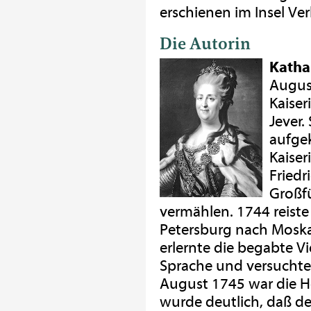
erschienen im Insel Ver
Die Autorin
Kathar
August
Kaiser
Jever.
aufge
Kaiser
Friedr
Großfü
vermählen. 1744 reiste
Petersburg nach Moskau
erlernte die begabte Vi
Sprache und versuchte,
August 1745 war die H
wurde deutlich, daß de