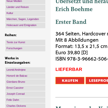
Übersetzt und hera
Neue Medien
Erich Boehme
Länder und Reisen
Kultur
Märchen, Sagen, Legenden
Erster Band
Holocaust und Emigration
364 Seiten, Hardcover
Reihen:
Mit 8 Abbildungen
Texte zur Kunst
Format: 13,5 x 21,5 cm
Forschungen
Euro 39,80 [D]
ISBN 978-3-96662-506
Werke in
Einzelausgaben:
LIEFERBAR
Leonid Andrejew
Honoré de Balzac
Giordano Bruno
Ernst Cassirer
Joseph Conrad
Felix Dahn
Charles Dickens