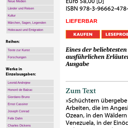
Euro 58,00 [D]
Neue Medien
ISBN 978-3-96662-478
Länder und Reisen
Kultur
LIEFERBAR
Märchen, Sagen, Legenden
Holocaust und Emigration
Reihen:
Eines der beliebteste
Texte zur Kunst
ausführlichen Erläute
Forschungen
Ausgabe
Werke in
Einzelausgaben:
Leonid Andrejew
Zum Text
Honoré de Balzac
Giordano Bruno
»Schüchtern übergebe 
Ernst Cassirer
Arbeiten, die im Ange
Joseph Conrad
Ozean, in den Wäldern
Felix Dahn
Venezuela, in der Ein
Charles Dickens