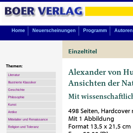
Home
Neuerscheinungen
Programm
Autoren
Einzeltitel
Themen:
Alexander von H
Literatur
Ansichten der Na
Illustrierte Klassiker
Geschichte
Mit wissenschaftli
Philosophie
Kunst
498 Seiten, Hardcover
Antike
Mit 1 Abbildung
Mittelalter und Renaissance
Format 13,5 x 21,5 cm
Religion und Toleranz