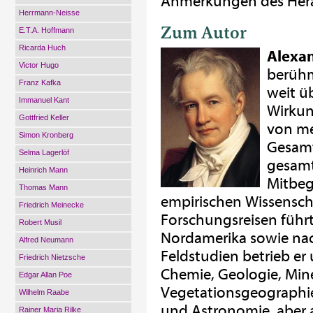
Anmerkungen des Hera
Herrmann-Neisse
Zum Autor
E.T.A. Hoffmann
Ricarda Huch
Alexa
Victor Hugo
berühm
Franz Kafka
weit ü
Immanuel Kant
Wirkun
Gottfried Keller
von me
Simon Kronberg
Gesamt
Selma Lagerlöf
gesamt
Heinrich Mann
Mitbeg
Thomas Mann
empirischen Wissensch
Friedrich Meinecke
Forschungsreisen führt
Robert Musil
Nordamerika sowie nach
Alfred Neumann
Feldstudien betrieb er
Friedrich Nietzsche
Chemie, Geologie, Mine
Edgar Allan Poe
Vegetationsgeographie
Wilhelm Raabe
und Astronomie, aber 
Rainer Maria Rilke