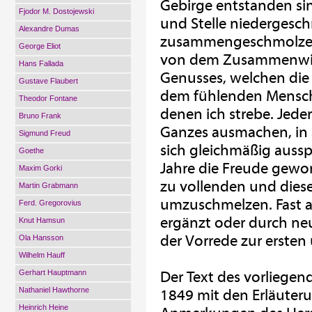
Gebirge entstanden si
Fjodor M. Dostojewski
und Stelle niedergesc
Alexandre Dumas
zusammengeschmolzen.
George Eliot
von dem Zusammenwirk
Hans Fallada
Genusses, welchen die
Gustave Flaubert
dem fühlenden Mensch
Theodor Fontane
denen ich strebe. Jeder
Bruno Frank
Ganzes ausmachen, in a
Sigmund Freud
sich gleichmäßig aussp
Goethe
Jahre die Freude gewor
Maxim Gorki
zu vollenden und diese
Martin Grabmann
umzuschmelzen. Fast al
Ferd. Gregorovius
ergänzt oder durch neu
Knut Hamsun
der Vorrede zur ersten
Ola Hansson
Wilhelm Hauff
Gerhart Hauptmann
Der Text des vorliegen
Nathaniel Hawthorne
1849 mit den Erläuter
Heinrich Heine