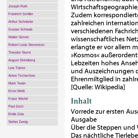
Wirtschaftsgeographie
Joseph Roth
Zudem korrespondierte 
Friedrich Schiller
zahlreichen internatio
Arthur Schnitzler
verschiedenen Fachric
Gustav Schwab
Walter Serner
wissenschaftliches Ne
Robert Louis Stevenson
erlangte er vor allem 
Theodor Storm
»Kosmos« außerordentli
August Strindberg
Lebzeiten hohes Anseh
Lew Tolstoi
und Auszeichnungen du
Anton Tschechow
Ehrenmiltglied in zahl
Mark Twain
[Quelle: Wikipedia]
Ernst Weiß
Inhalt
Franz Werfel
Paul Zech
Vorrede zur ersten Aus
Emile Zola
Ausgabe
Stefan Zweig
Über die Steppen und 
Das nächtliche Tierleb