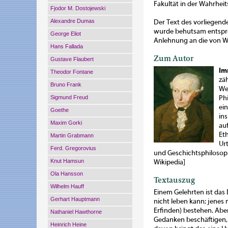
Fakultät in der Wahrheit
Fjodor M. Dostojewski
Alexandre Dumas
Der Text des vorliegend
wurde behutsam entspre
George Eliot
Anlehnung an die von W
Hans Fallada
Zum Autor
Gustave Flaubert
Im
Theodor Fontane
zä
Bruno Frank
We
Sigmund Freud
Ph
ein
Goethe
ins
Maxim Gorki
auf
Eth
Martin Grabmann
Urt
Ferd. Gregorovius
und Geschichtsphilosoph
Knut Hamsun
Wikipedia]
Ola Hansson
Textauszug
Wilhelm Hauff
Einem Gelehrten ist das
Gerhart Hauptmann
nicht leben kann; jene
Erfinden) bestehen. Abe
Nathaniel Hawthorne
Gedanken beschäftigen, 
Heinrich Heine