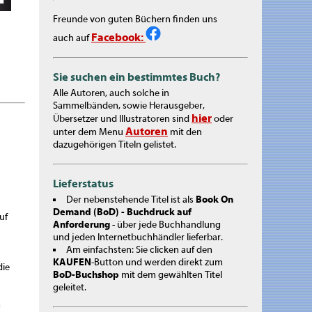
Freunde von guten Büchern finden uns
Facebook:
auch auf
Sie suchen ein bestimmtes Buch?
Alle Autoren, auch solche in
Sammelbänden, sowie Herausgeber,
hier
Übersetzer und Illustratoren sind
oder
Autoren
unter dem Menu
mit den
dazugehörigen Titeln gelistet.
Lieferstatus
Der nebenstehende Titel ist als
Book On
Demand (BoD) - Buchdruck auf
uf
Anforderung
- über jede Buchhandlung
und jeden Internetbuchhändler lieferbar.
Am einfachsten: Sie clicken auf den
KAUFEN
-Button und werden direkt zum
die
BoD-Buchshop
mit dem gewählten Titel
geleitet.
n