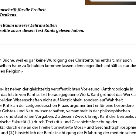
schrift für die Freiheit
 Denkens.
en Raum unserer Lehranstalten
, sollte zuvor diesen Text Kants gelesen haben.
Buche, weil es gar keine Würdigung des Christentums enthält, mir auch
lben habe zu Schulden kommen lassen: denn eigentlich enthält es nur die
en Religion.«
en« ist neben der gleichzeitig veröffentlichten Vorlesung »Anthropologie in
 das letzte von Kant selbst herausgegebene Werk. Kant gründet das Werk a
ei den Wissenschaften nicht auf Nützlichkeit, sondern auf Wahrheit
 Kritik an der zeitgenössischen Praxis argumentiert er für eine besondere
r Geistes- und Naturwissenschaften, versammelt in der philosophischen
ur und staatlichen Vorgaben. Zu diesem Zweck bringt Kant drei Beispiele, 
hische Fakultät (1.) durch Textkritik und Geschichtsforschung der
(2.) durch eine an der Freiheit orientierte Moral- und Geschichtsphilosophie
t und (3.) hinsichtlich der Berücksichtigung der Erfahrung der medizinische