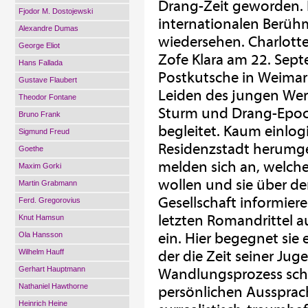
Drang-Zeit geworden. N
Fjodor M. Dostojewski
internationalen Berüh
Alexandre Dumas
wiedersehen. Charlotte 
George Eliot
Zofe Klara am 22. Sep
Hans Fallada
Postkutsche in Weimar e
Gustave Flaubert
Leiden des jungen Wer
Theodor Fontane
Sturm und Drang-Epoche
Bruno Frank
begleitet. Kaum einlogi
Sigmund Freud
Residenzstadt herumge
Goethe
melden sich an, welch
Maxim Gorki
wollen und sie über de
Martin Grabmann
Gesellschaft informiere
Ferd. Gregorovius
letzten Romandrittel a
Knut Hamsun
ein. Hier begegnet sie 
Ola Hansson
Wilhelm Hauff
der die Zeit seiner Ju
Gerhart Hauptmann
Wandlungsprozess schon
Nathaniel Hawthorne
persönlichen Aussprach
Heinrich Heine