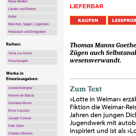
Neue Medien
LIEFERBAR
Länder und Reisen
Kultur
Märchen, Sagen, Legenden
Holocaust und Emigration
Thomas Manns Goethepo
Reihen:
Zügen auch Selbstanaly
Texte zur Kunst
wesensverwandt.
Forschungen
Werke in
Einzelausgaben:
Zum Text
Leonid Andrejew
Honoré de Balzac
»Lotte in Weimar« erzä
Giordano Bruno
Fiktion die Weimar-Reis
Ernst Cassirer
Jahren den jungen Dic
Joseph Conrad
Jugendwerk mit autobi
Felix Dahn
inspiriert und ist als 
Charles Dickens