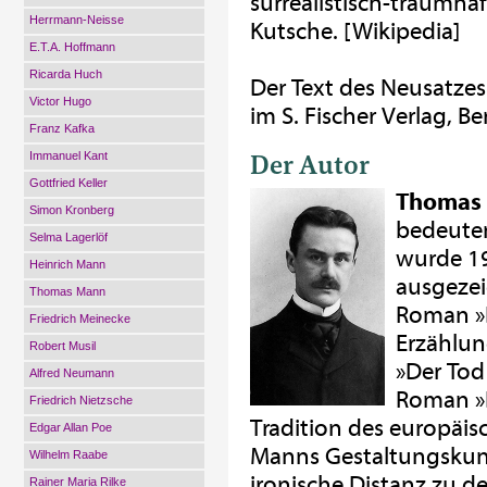
surrealistisch-traumh
Herrmann-Neisse
Kutsche. [Wikipedia]
E.T.A. Hoffmann
Ricarda Huch
Der Text des Neusatze
Victor Hugo
im S. Fischer Verlag, Ber
Franz Kafka
Der Autor
Immanuel Kant
Gottfried Keller
Thomas
Simon Kronberg
bedeuten
Selma Lagerlöf
wurde 19
Heinrich Mann
ausgezei
Thomas Mann
Roman »
Friedrich Meinecke
Erzählun
Robert Musil
»Der Tod
Alfred Neumann
Roman »D
Friedrich Nietzsche
Tradition des europäis
Edgar Allan Poe
Manns Gestaltungskunst
Wilhelm Raabe
ironische Distanz zu d
Rainer Maria Rilke