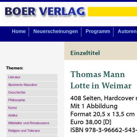
Home
Neuerscheinungen
Programm
Autoren
Einzeltitel
Themen:
Thomas Mann
Literatur
Lotte in Weimar
Illustrierte Klassiker
Geschichte
408 Seiten, Hardcover
Philosophie
Mit 1 Abbildung
Kunst
Format 20,5 x 13,5 cm
Antike
Euro 38,00 [D]
Mittelalter und Renaissance
ISBN 978-3-96662-543
Religion und Toleranz