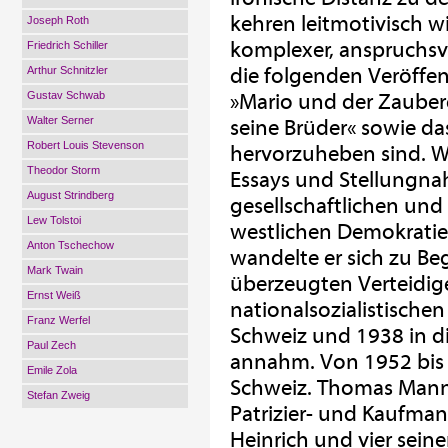
kehren leitmotivisch wi
Joseph Roth
komplexer, anspruchsvo
Friedrich Schiller
die folgenden Veröffen
Arthur Schnitzler
Gustav Schwab
»Mario und der Zauber
Walter Serner
seine Brüder« sowie da
Robert Louis Stevenson
hervorzuheben sind. W
Theodor Storm
Essays und Stellungnah
August Strindberg
gesellschaftlichen und 
Lew Tolstoi
westlichen Demokratie
Anton Tschechow
wandelte er sich zu Be
Mark Twain
überzeugten Verteidig
Ernst Weiß
nationalsozialistischen
Franz Werfel
Schweiz und 1938 in di
Paul Zech
annahm. Von 1952 bis z
Emile Zola
Schweiz. Thomas Mann
Stefan Zweig
Patrizier- und Kaufman
Heinrich und vier seine