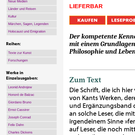
Neue Medien
LIEFERBAR
Länder und Reisen
Kultur
Märchen, Sagen, Legenden
Holocaust und Emigration
Der kompetente Kenne
mit einem Grundlagen
Reihen:
Philosophie und Lebe
Texte zur Kunst
Forschungen
Werke in
Zum Text
Einzelausgaben:
Leonid Andrejew
Die Schrift, die ich hi
Honoré de Balzac
von Kants Werken, dere
Giordano Bruno
und Ergänzungsband d
Ernst Cassirer
an solche Leser, die mi
Joseph Conrad
irgendeinem Sinne »fer
Felix Dahn
auf Leser, die noch m
Charles Dickens