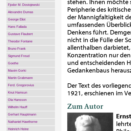
stehen. Ihnen möchte s
Fjodor M. Dostojewski
Peripherie des kritisc
Alexandre Dumas
der Mannigfaltigkeit d
George Eliot
umfassenden Überblick
Hans Fallada
Denkens führt. Demgem
Gustave Flaubert
nicht in die Fülle der
Theodor Fontane
allenthalben darbietet,
Bruno Frank
Konzentration nur den
Sigmund Freud
und entscheidenden Ha
Goethe
Gedankenbaus herausz
Maxim Gorki
Martin Grabmann
Der Text des vorliege
Ferd. Gregorovius
1921, erschienen im Ver
Knut Hamsun
Ola Hansson
Zum Autor
Wilhelm Hauff
Gerhart Hauptmann
Ernst
Nathaniel Hawthorne
lehrt
Heinrich Heine