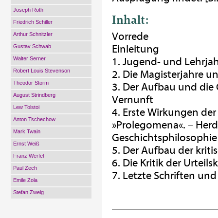
Joseph Roth
Inhalt:
Friedrich Schiller
Vorrede
Arthur Schnitzler
Einleitung
Gustav Schwab
Walter Serner
1. Jugend- und Lehrja
Robert Louis Stevenson
2. Die Magisterjahre u
Theodor Storm
3. Der Aufbau und die 
August Strindberg
Vernunft
Lew Tolstoi
4. Erste Wirkungen der 
Anton Tschechow
»Prolegomena«. – Herd
Mark Twain
Geschichtsphilosophie
Ernst Weiß
5. Der Aufbau der kriti
Franz Werfel
6. Die Kritik der Urteilsk
Paul Zech
7. Letzte Schriften un
Emile Zola
Stefan Zweig