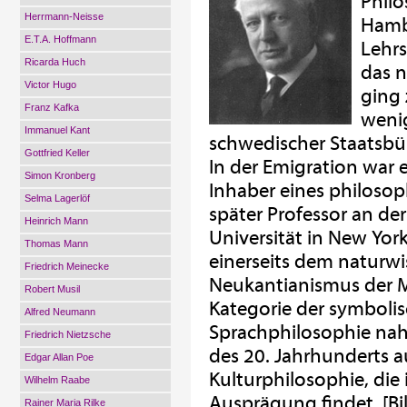
Philo
Herrmann-Neisse
Hamb
E.T.A. Hoffmann
Lehrs
Ricarda Huch
das n
Victor Hugo
ging 
Franz Kafka
weni
Immanuel Kant
schwedischer Staatsbür
Gottfried Keller
In der Emigration war 
Simon Kronberg
Inhaber eines philoso
Selma Lagerlöf
später Professor an de
Heinrich Mann
Universität in New York
Thomas Mann
einerseits dem naturwi
Friedrich Meinecke
Neukantianismus der M
Robert Musil
Kategorie der symbol
Alfred Neumann
Sprachphilosophie na
Friedrich Nietzsche
des 20. Jahrhunderts a
Edgar Allan Poe
Kulturphilosophie, die
Wilhelm Raabe
Ausprägung findet. [Bi
Rainer Maria Rilke