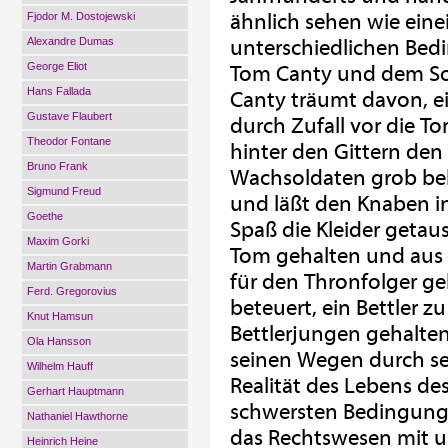
ähnlich sehen wie einei
Fjodor M. Dostojewski
Alexandre Dumas
unterschiedlichen Be
George Eliot
Tom Canty und dem Soh
Hans Fallada
Canty träumt davon, ein
Gustave Flaubert
durch Zufall vor die To
Theodor Fontane
hinter den Gittern den
Bruno Frank
Wachsoldaten grob be
Sigmund Freud
und läßt den Knaben i
Goethe
Spaß die Kleider getau
Maxim Gorki
Tom gehalten und aus 
Martin Grabmann
für den Thronfolger g
Ferd. Gregorovius
beteuert, ein Bettler zu
Knut Hamsun
Bettlerjungen gehalten
Ola Hansson
seinen Wegen durch se
Wilhelm Hauff
Realität des Lebens d
Gerhart Hauptmann
schwersten Bedingunge
Nathaniel Hawthorne
das Rechtswesen mit 
Heinrich Heine