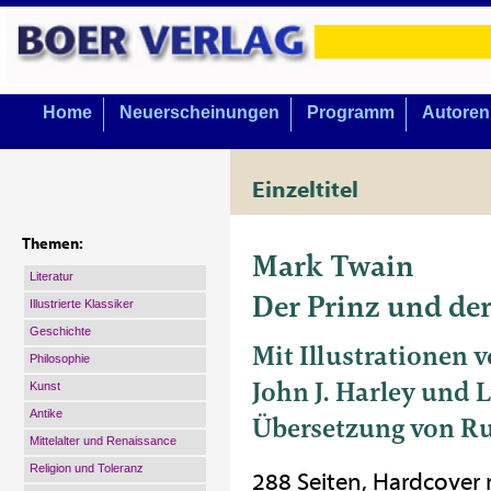
Home
Neuerscheinungen
Programm
Autoren
Einzeltitel
Themen:
Mark Twain
Literatur
Der Prinz und de
Illustrierte Klassiker
Geschichte
Mit Illustrationen v
Philosophie
John J. Harley und L
Kunst
Antike
Übersetzung von R
Mittelalter und Renaissance
Religion und Toleranz
288 Seiten, Hardcover