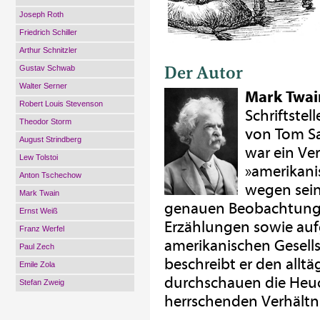
Joseph Roth
Friedrich Schiller
Arthur Schnitzler
Der Autor
Gustav Schwab
Walter Serner
Mark Twai
Robert Louis Stevenson
Schriftstel
Theodor Storm
von Tom Sa
August Strindberg
war ein Ver
Lew Tolstoi
»amerikani
Anton Tschechow
wegen sein
Mark Twain
genauen Beobachtunge
Ernst Weiß
Erzählungen sowie aufg
Franz Werfel
amerikanischen Gesell
Paul Zech
beschreibt er den allt
Emile Zola
durchschauen die Heuc
Stefan Zweig
herrschenden Verhältni