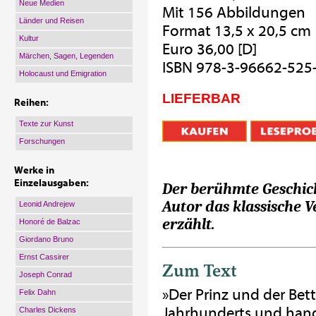
Neue Medien
Mit 156 Abbildungen
Länder und Reisen
Format 13,5 x 20,5 cm
Kultur
Euro 36,00 [D]
Märchen, Sagen, Legenden
ISBN 978-3-96662-525
Holocaust und Emigration
LIEFERBAR
Reihen:
Texte zur Kunst
Forschungen
Werke in
Einzelausgaben:
Der berühmte Geschic
Autor das klassische 
Leonid Andrejew
erzählt.
Honoré de Balzac
Giordano Bruno
Ernst Cassirer
Zum Text
Joseph Conrad
»Der Prinz und der Bett
Felix Dahn
Jahrhunderts und hand
Charles Dickens