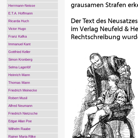
grausamen Strafen erke
Herrmann-Neisse
E.T.A. Hoffmann
Der Text des Neusatzes
Ricarda Huch
im Verlag Neufeld & Hen
Victor Hugo
Rechtschreibung wurde
Franz Kafka
Immanuel Kant
Gottfried Keller
Simon Kronberg
Selma Lagerlöf
Heinrich Mann
Thomas Mann
Friedrich Meinecke
Robert Musil
Alfred Neumann
Friedrich Nietzsche
Edgar Allan Poe
Wilhelm Raabe
Rainer Maria Rilke