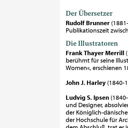
Der Übersetzer
Rudolf Brunner
(1881-
Publikationszeit zwis
Die Illustratoren
Frank Thayer Merrill
(
berühmt für seine Illus
Women«, erschienen 1
John J. Harley
(1840-1
Ludvig S. Ipsen
(1840-
und Designer, absolvie
der Königlich-dänisch
der Hochschule für Arc
dem Abschluß, trat er i