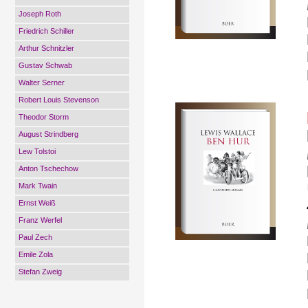
Joseph Roth
Friedrich Schiller
Arthur Schnitzler
Gustav Schwab
Walter Serner
Robert Louis Stevenson
Theodor Storm
August Strindberg
Lew Tolstoi
Anton Tschechow
Mark Twain
Ernst Weiß
Franz Werfel
Paul Zech
Emile Zola
Stefan Zweig