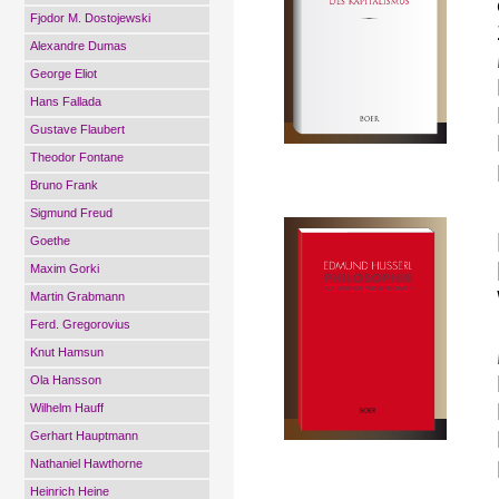
Fjodor M. Dostojewski
Alexandre Dumas
George Eliot
Hans Fallada
Gustave Flaubert
Theodor Fontane
Bruno Frank
Sigmund Freud
Goethe
Maxim Gorki
Martin Grabmann
Ferd. Gregorovius
Knut Hamsun
Ola Hansson
Wilhelm Hauff
Gerhart Hauptmann
Nathaniel Hawthorne
Heinrich Heine