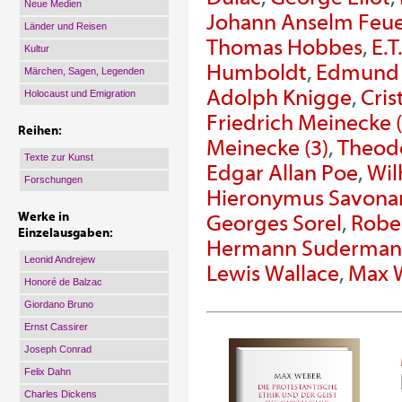
Neue Medien
Johann Anselm Feu
Länder und Reisen
Thomas Hobbes
,
E.T
Kultur
Humboldt
,
Edmund 
Märchen, Sagen, Legenden
Adolph Knigge
,
Cris
Holocaust und Emigration
Friedrich Meinecke (
Reihen:
Meinecke (3)
,
Theod
Texte zur Kunst
Edgar Allan Poe
,
Wil
Forschungen
Hieronymus Savona
Werke in
Georges Sorel
,
Robe
Einzelausgaben:
Hermann Suderma
Leonid Andrejew
Lewis Wallace
,
Max 
Honoré de Balzac
Giordano Bruno
Ernst Cassirer
Joseph Conrad
Felix Dahn
Charles Dickens