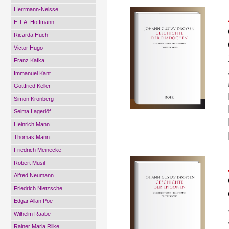
Herrmann-Neisse
E.T.A. Hoffmann
Ricarda Huch
Victor Hugo
Franz Kafka
Immanuel Kant
Gottfried Keller
Simon Kronberg
Selma Lagerlöf
Heinrich Mann
Thomas Mann
Friedrich Meinecke
Robert Musil
Alfred Neumann
Friedrich Nietzsche
Edgar Allan Poe
Wilhelm Raabe
Rainer Maria Rilke