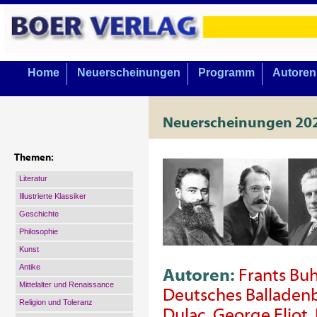
Home
Neuerscheinungen
Programm
Autoren
Neuerscheinungen 20
Themen:
Literatur
Illustrierte Klassiker
Geschichte
Philosophie
Kunst
Antike
Autoren:
Frants Buh
Mittelalter und Renaissance
Deutsches Balladen
Religion und Toleranz
Dulac
,
George Eliot
,